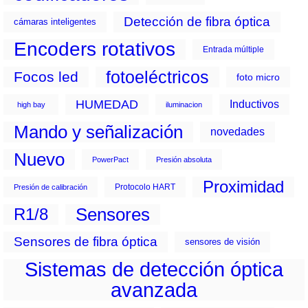
Detección de fibra óptica
cámaras inteligentes
Encoders rotativos
Entrada múltiple
fotoeléctricos
Focos led
foto micro
HUMEDAD
Inductivos
high bay
iluminacion
Mando y señalización
novedades
Nuevo
PowerPact
Presión absoluta
Proximidad
Protocolo HART
Presión de calibración
Sensores
R1/8
Sensores de fibra óptica
sensores de visión
Sistemas de detección óptica
avanzada