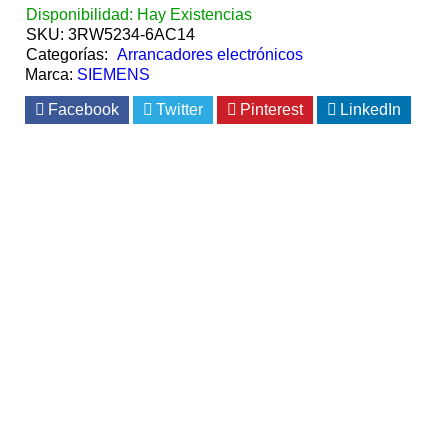
Disponibilidad:
Hay Existencias
SKU:
3RW5234-6AC14
Categorías:
Arrancadores electrónicos
Marca:
SIEMENS
Facebook
Twitter
Pinterest
LinkedIn
Siemens
Siemens
Siemens
Siemens
A
A
A
A
Ñ
Ñ
Ñ
Ñ
A
A
A
A
D
D
D
D
I
I
I
I
R
R
R
R
A
A
A
A
C
C
C
C