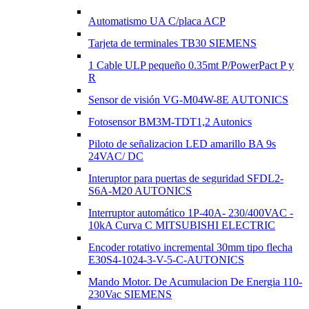
Automatismo UA C/placa ACP
Tarjeta de terminales TB30 SIEMENS
1 Cable ULP pequeño 0.35mt P/PowerPact P y
R
Sensor de visión VG-M04W-8E AUTONICS
Fotosensor BM3M-TDT1,2 Autonics
Piloto de señalizacion LED amarillo BA 9s
24VAC/ DC
Interuptor para puertas de seguridad SFDL2-
S6A-M20 AUTONICS
Interruptor automático 1P-40A- 230/400VAC -
10kA Curva C MITSUBISHI ELECTRIC
Encoder rotativo incremental 30mm tipo flecha
E30S4-1024-3-V-5-C-AUTONICS
Mando Motor. De Acumulacion De Energia 110-
230Vac SIEMENS