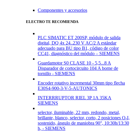
Componentes y accesorios
ELECTRO TE RECOMIENDA
PLC SIMATIC ET 200SP, módulo de salida
digital, DQ 4x 24..230 V AC/2 A estándar
adecuado para BU tipo B1, código de color
CC41, diagnóstico del módulo – SIEMENS
Guardamotor S0 CLASE 10 - 5,5...8 A
Disparador de cortocircuito 104 A borne de
tornillo - SIEMENS
Encoder rotativo incremental 30mm tipo flecha
E30S4-900-3-V-5-AUTONICS
INTERRRUPTOR RIEL 3P 1A 35KA
SIEMENS
selector, iluminable, 22 mm, redondo, metal,
brillante, blanco, selector, corto, 2 posiciones O-I,
sostenido, ángulo de maniobra 90°, 10:30h/13:30
h, - SIEMENS