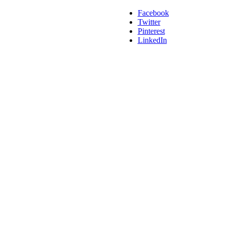
Facebook
Twitter
Pinterest
LinkedIn
Siemens
Añadir a cotizacion
Módulo de temperatura para 03 sensores de
temperatura (PT100/PT1000/KTY/NTC) -
SIEMENS
3UF7700-1AA00-0
Módulo de temperatura para 03 sensores de temperatura
Siemens
Añadir a cotizacion
Módulo de medida de intensidad/tensión