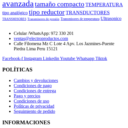
avanzada
tamaño compacto
TEMPERATURA
tipo reductor
TRANSDUCTORES
tipo analógico
Ultrasonico
Transmisores de temperatura
TRANSMISORES
Transmisores de presión
Celular /WhatsApp: 972 330 201
ventas@electroproductos.com
Calle Filomena Mz C Lote 4 Apv. Los Jazmines-Puente
Piedra Lima Peru 15121
Facebook-f
Instagram
Linkedin
Youtube
Whatsapp
Tiktok
POLÍTICAS
Cambios y devoluciones
Condiciones de pago
Condiciones de entrega
Pago y precios
Condiciones de uso
Políticas de privacidad
Seguimiento de pedido
INFORMACIONES