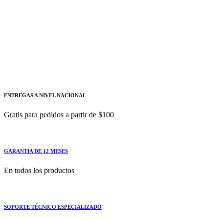
parametrización automática de
SIMOCODE pro S/pro V, para montaje fijo
en el tablero de distribución - SIEMENS
3UF7902-0AA00-0
Módulo de inicialización para la parametrización
automática de
ENTREGAS A NIVEL NACIONAL
Gratis para pedidos a partir de $100
GARANTIA DE 12 MESES
En todos los productos
SOPORTE TÉCNICO ESPECIALIZADO