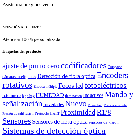
Asistencia pre y postventa
ATENCIÓN AL CLIENTE
Atención 100% personalizada
Etiquetas del producto
codificadores
ajuste de punto cero
Compacto
Encoders
Detección de fibra óptica
cámaras inteligentes
rotativos
fotoeléctricos
Focos led
Entrada múltiple
Mando y
HUMEDAD
Inductivos
foto micro
high bay
iluminacion
señalización
Nuevo
novedades
PowerPact
Presión absoluta
Proximidad
R1/8
Protocolo HART
Presión de calibración
Sensores
Sensores de fibra óptica
sensores de visión
Sistemas de detección óptica