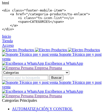
html
<
div
 class=
"footer-mobile-item"
>

    <
a
 href=
"/categoria-producto/tu-enlace"
>

        <
i
 class=
"ts-icon-list"
></
i
>

        <
span
>CATEGORIES</
span
>

    </
a
>

</
div
>
Inicio
Tienda
Acceso
Soporte Técnico pre y post
venta
Escríbenos a WhatsApp
Empresa Peruana
Soporte Técnico pre y post
venta
Escríbenos a WhatsApp
Empresa Peruana
Categorías Principales
AUTOMATIZACIÓN Y CONTROL