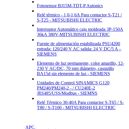
Fotosensor BJ15M-TDT-P Autonics
Relé térmico - 1,0-1,6A Para contactor S-T21 /
S-T25 - MITSUBISHI ELECTRIC
Interruptor Automático caja moldeada 3P-150A
36kA 380V-MITSUBISHI ELECTRIC
Fuente de alimentación estabilizada PSU4200
entrada: 120/240 V AC salida: 24 V DC/5 A –
SIEMENS
Elemento de luz permanente, color amarillo, 12-
230 V AC/DC, 70 mm diámetro, casquillo
BA15d sin elemento de luz - SIEMENS
Unidades de Control SINAMICS G120
PM240/PM240-2 - / CU240E-2
/RS485/USS/Modbus - SIEMNS
Relé Térmico 30-40A Para contactor S-T65 / S-
T80 / S-T100 - MITSUBISHI ELECTRIC
APC