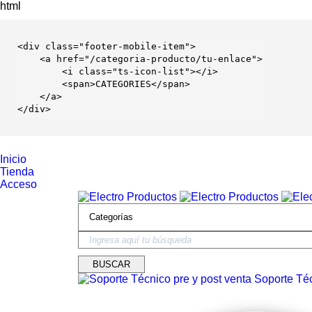
html
<
div
 class=
"footer-mobile-item"
>

    <
a
 href=
"/categoria-producto/tu-enlace"
>

        <
i
 class=
"ts-icon-list"
></
i
>

        <
span
>CATEGORIES</
span
>

    </
a
>

</
div
>
Inicio
Tienda
Acceso
Soporte Téc