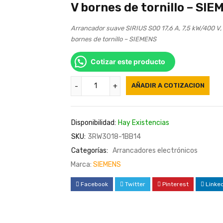
V bornes de tornillo – SI
Arrancador suave SIRIUS S00 17,6 A, 7,5 kW/400 V
bornes de tornillo – SIEMENS
Cotizar este producto
AÑADIR A COTIZACION
Disponibilidad:
Hay Existencias
SKU:
3RW3018-1BB14
Categorías:
Arrancadores electrónicos
Marca:
SIEMENS
Facebook
Twitter
Pinterest
Linke