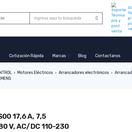
S
Té
pr
po
v
Cotización Rápida
Marcas
Blog
Contactanos
ONTROL
Motores Eléctricos
Arrancadores electrónicos
Arrancad
›
›
›
IEMENS
00 17,6 A, 7,5
80 V, AC/DC 110-230