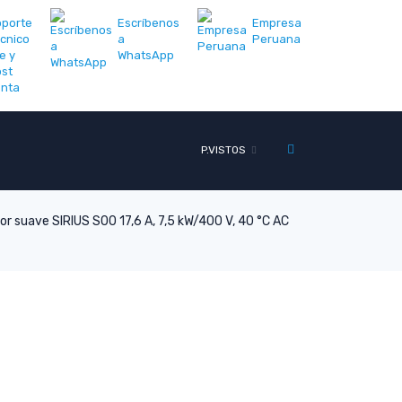
oporte
Escríbenos
Empresa
cnico
a
Peruana
e y
WhatsApp
st
enta
P.VISTOS
or suave SIRIUS S00 17,6 A, 7,5 kW/400 V, 40 °C AC