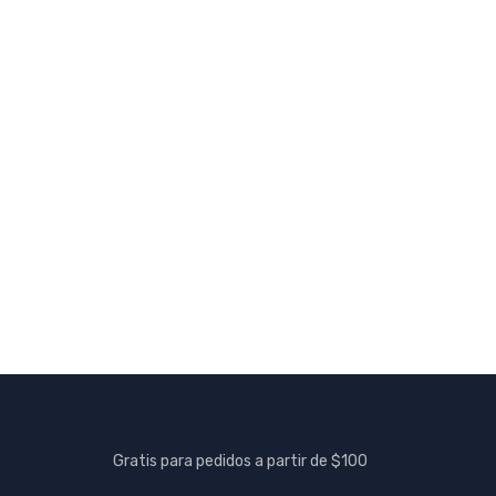
Siemens
AÑADIR A
COTIZACION
Módulo de memoria para
Simocode pro C PN. -
SIEMENS
3UF7900-0AA01-0
Módulo de memoria para
Simocode pro C PN.
ENTREGAS A NIVEL NACIONAL
Gratis para pedidos a partir de $100