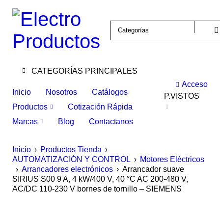
CATEGORÍAS PRINCIPALES
Acceso
Inicio
Nosotros
Catálogos
P.VISTOS
Productos
Cotización Rápida
Marcas
Blog
Contactanos
Inicio
›
Productos Tienda
›
AUTOMATIZACIÓN Y CONTROL
›
Motores Eléctricos
›
Arrancadores electrónicos
›
Arrancador suave
SIRIUS S00 9 A, 4 kW/400 V, 40 °C AC 200-480 V,
AC/DC 110-230 V bornes de tornillo – SIEMENS