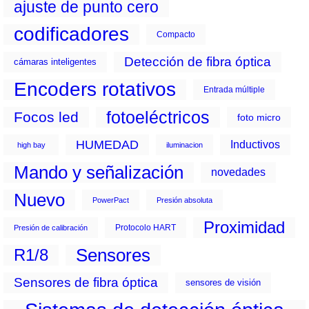
ajuste de punto cero
codificadores
Compacto
Detección de fibra óptica
cámaras inteligentes
Encoders rotativos
Entrada múltiple
fotoeléctricos
Focos led
foto micro
HUMEDAD
Inductivos
high bay
iluminacion
Mando y señalización
novedades
Nuevo
PowerPact
Presión absoluta
Proximidad
Protocolo HART
Presión de calibración
Sensores
R1/8
Sensores de fibra óptica
sensores de visión