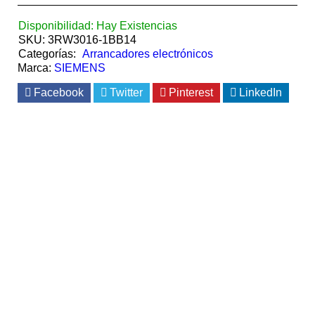
Disponibilidad:
Hay Existencias
SKU:
3RW3016-1BB14
Categorías:
Arrancadores electrónicos
Marca:
SIEMENS
Facebook
Twitter
Pinterest
LinkedIn
Siemens
Siemens
Siemens
Siemens
A
A
A
A
Ñ
Ñ
Ñ
Ñ
A
A
A
A
D
D
D
D
I
I
I
I
R
R
R
R
A
A
A
A