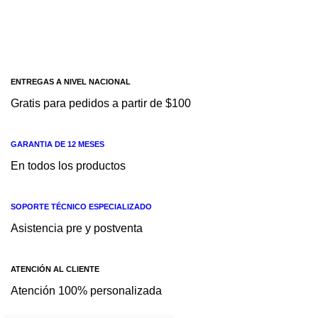
1
DC
110-
240
V 1
-
ENTREGAS A NIVEL NACIONAL
SIE
ME
Gratis para pedidos a partir de $100
NS
GARANTIA DE 12 MESES
En todos los productos
SOPORTE TÉCNICO ESPECIALIZADO
Asistencia pre y postventa
ATENCIÓN AL CLIENTE
Atención 100% personalizada