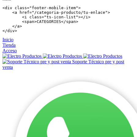
<
div
 class=
"footer-mobile-item"
>

    <
a
 href=
"/categoria-producto/tu-enlace"
>

        <
i
 class=
"ts-icon-list"
></
i
>

        <
span
>CATEGORIES</
span
>

    </
a
>

</
div
>
Inicio
Tienda
Acceso
Soporte Técnico pre y post
venta