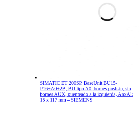
SIMATIC ET 200SP, BaseUnit BU15-
P16+A0+2B, BU tipo A0, bornes push-in, sin
bornes AUX, puenteado a la izquierda, AnxAl:
15 x 117 mm – SIEMENS