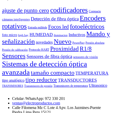
codificadores
ajuste de punto cero
Compacto
Encoders
Detección de fibra óptica
cámaras inteligentes
rotativos
fotoeléctricos
Focos led
Entrada múltiple
Mando y
HUMEDAD
Inductivos
foto micro
high bay
iluminacion
señalización
Nuevo
novedades
PowerPact
Presión absoluta
Proximidad
R1/8
Protocolo HART
Presión de calibración
Sensores
Sensores de fibra óptica
sensores de visión
Sistemas de detección óptica
avanzada
tamaño compacto
TEMPERATURA
tipo reductor
TRANSDUCTORES
tipo analógico
Ultrasonico
Transmisores de temperatura
TRANSMISORES
Transmisores de presión
Celular /WhatsApp: 972 330 201
ventas@electroproductos.com
Calle Filomena Mz C Lote 4 Apv. Los Jazmines-Puente
Piedra Lima Peru 15121