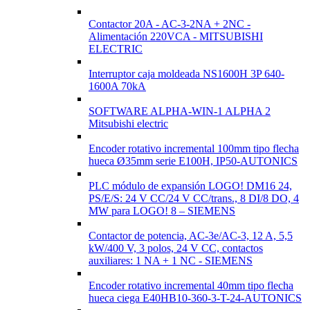
Contactor 20A - AC-3-2NA + 2NC -
Alimentación 220VCA - MITSUBISHI
ELECTRIC
Interruptor caja moldeada NS1600H 3P 640-
1600A 70kA
SOFTWARE ALPHA-WIN-1 ALPHA 2
Mitsubishi electric
Encoder rotativo incremental 100mm tipo flecha
hueca Ø35mm serie E100H, IP50-AUTONICS
PLC módulo de expansión LOGO! DM16 24,
PS/E/S: 24 V CC/24 V CC/trans., 8 DI/8 DO, 4
MW para LOGO! 8 – SIEMENS
Contactor de potencia, AC-3e/AC-3, 12 A, 5,5
kW/400 V, 3 polos, 24 V CC, contactos
auxiliares: 1 NA + 1 NC - SIEMENS
Encoder rotativo incremental 40mm tipo flecha
hueca ciega E40HB10-360-3-T-24-AUTONICS