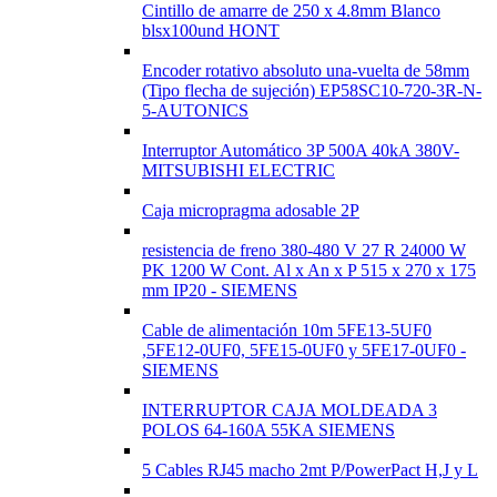
Cintillo de amarre de 250 x 4.8mm Blanco
blsx100und HONT
Encoder rotativo absoluto una-vuelta de 58mm
(Tipo flecha de sujeción) EP58SC10-720-3R-N-
5-AUTONICS
Interruptor Automático 3P 500A 40kA 380V-
MITSUBISHI ELECTRIC
Caja micropragma adosable 2P
resistencia de freno 380-480 V 27 R 24000 W
PK 1200 W Cont. Al x An x P 515 x 270 x 175
mm IP20 - SIEMENS
Cable de alimentación 10m 5FE13-5UF0
,5FE12-0UF0, 5FE15-0UF0 y 5FE17-0UF0 -
SIEMENS
INTERRUPTOR CAJA MOLDEADA 3
POLOS 64-160A 55KA SIEMENS
5 Cables RJ45 macho 2mt P/PowerPact H,J y L