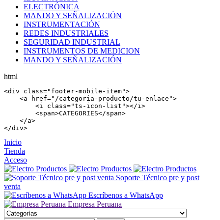
ELECTRÓNICA
MANDO Y SEÑALIZACIÓN
INSTRUMENTACIÓN
REDES INDUSTRIALES
SEGURIDAD INDUSTRIAL
INSTRUMENTOS DE MEDICION
MANDO Y SEÑALIZACIÓN
html
<
div
 class=
"footer-mobile-item"
>

    <
a
 href=
"/categoria-producto/tu-enlace"
>

        <
i
 class=
"ts-icon-list"
></
i
>

        <
span
>CATEGORIES</
span
>

    </
a
>

</
div
>
Inicio
Tienda
Acceso
Soporte Técnico pre y post
venta
Escríbenos a WhatsApp
Empresa Peruana