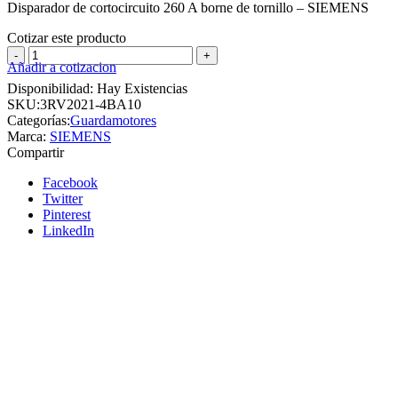
Disparador de cortocircuito 260 A borne de tornillo – SIEMENS
Cotizar este producto
Guardamotor
Añadir a cotizacion
S0
CLASE
Disponibilidad:
Hay Existencias
10
SKU:
3RV2021-4BA10
-13...20
Categorías:
Guardamotores
A
Marca:
SIEMENS
Disparador
Compartir
de
cortocircuito
Facebook
260
Twitter
A
Pinterest
borne
LinkedIn
de
tornillo
-
SIEMENS
cantidad
Siemens
Añadir a cotizacion