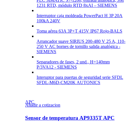
PLC SIMATIC S7-1200, entrada analógica, SM
1231 RTD, módulo RTD 8xAI – SIEMENS
Interruptor caja moldeada PowerPact H 3P 20A
100kA 240V
Toma aérea 63A 3P+T 415V IP67 Rojo-BALS
Arrancador suave SIRIUS 200-480 V 25 A, 110-
250 V AC bornes de tornillo salida analógica -
SIEMENS
Separadores de fases, 2 und., H=140mm
P/3VA12 - SIEMENS
Interuptor para puertas de seguridad serie SFDL
SFDL-M6D-CM20K AUTONICS
APC
Añadir a cotizacion
Sensor de temperatura AP9335T APC