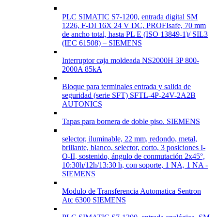
PLC SIMATIC S7-1200, entrada digital SM
1226, F-DI 16X 24 V DC, PROFIsafe, 70 mm
de ancho total, hasta PL E (ISO 13849-1)/ SIL3
(IEC 61508) – SIEMENS
Interruptor caja moldeada NS2000H 3P 800-
2000A 85kA
Bloque para terminales entrada y salida de
seguridad (serie SFT) SFTL-4P-24V-2A2B
AUTONICS
Tapas para bornera de doble piso. SIEMENS
selector, iluminable, 22 mm, redondo, metal,
brillante, blanco, selector, corto, 3 posiciones I-
O-II, sostenido, ángulo de conmutación 2x45°,
10:30h/12h/13:30 h, con soporte, 1 NA, 1 NA -
SIEMENS
Modulo de Transferencia Automatica Sentron
Atc 6300 SIEMENS