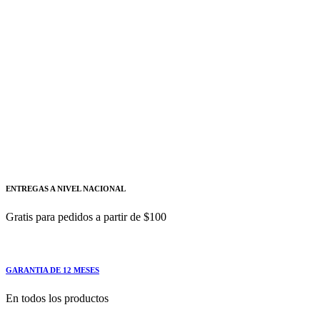
Siemens
Añadir a cotizacion
Terminal de alimentación trifásicaS00/S0 -
SIEMENS
3RV2925-5AB
Terminal de alimentación trifásica para conexión de barras
ENTREGAS A NIVEL NACIONAL
Gratis para pedidos a partir de $100
GARANTIA DE 12 MESES
En todos los productos