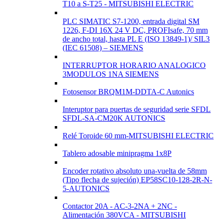
T10 a S-T25 - MITSUBISHI ELECTRIC
PLC SIMATIC S7-1200, entrada digital SM
1226, F-DI 16X 24 V DC, PROFIsafe, 70 mm
de ancho total, hasta PL E (ISO 13849-1)/ SIL3
(IEC 61508) – SIEMENS
INTERRUPTOR HORARIO ANALOGICO
3MODULOS 1NA SIEMENS
Fotosensor BRQM1M-DDTA-C Autonics
Interuptor para puertas de seguridad serie SFDL
SFDL-SA-CM20K AUTONICS
Relé Toroide 60 mm-MITSUBISHI ELECTRIC
Tablero adosable minipragma 1x8P
Encoder rotativo absoluto una-vuelta de 58mm
(Tipo flecha de sujeción) EP58SC10-128-2R-N-
5-AUTONICS
Contactor 20A - AC-3-2NA + 2NC -
Alimentación 380VCA - MITSUBISHI