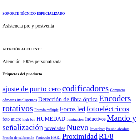
SOPORTE TÉCNICO ESPECIALIZADO
Asistencia pre y postventa
ATENCIÓN AL CLIENTE
Atención 100% personalizada
Etiquetas del producto
codificadores
ajuste de punto cero
Compacto
Encoders
Detección de fibra óptica
cámaras inteligentes
rotativos
fotoeléctricos
Focos led
Entrada múltiple
Mando y
HUMEDAD
Inductivos
foto micro
high bay
iluminacion
señalización
Nuevo
novedades
PowerPact
Presión absoluta
Proximidad
R1/8
Protocolo HART
Presión de calibración