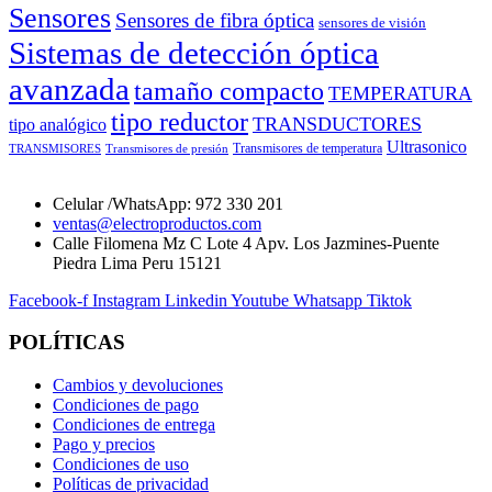
Sensores
Sensores de fibra óptica
sensores de visión
Sistemas de detección óptica
avanzada
tamaño compacto
TEMPERATURA
tipo reductor
TRANSDUCTORES
tipo analógico
Ultrasonico
Transmisores de temperatura
TRANSMISORES
Transmisores de presión
Celular /WhatsApp: 972 330 201
ventas@electroproductos.com
Calle Filomena Mz C Lote 4 Apv. Los Jazmines-Puente
Piedra Lima Peru 15121
Facebook-f
Instagram
Linkedin
Youtube
Whatsapp
Tiktok
POLÍTICAS
Cambios y devoluciones
Condiciones de pago
Condiciones de entrega
Pago y precios
Condiciones de uso
Políticas de privacidad