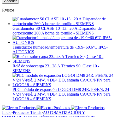
P.vistos
Guardamotor S0 CLASE 10 -13...20 A Disparador de
cortocircuito 260 A borne de tornillo - SIEMENS
Transductor humedad/temperatura de -19.9~60.6°C IP65-
AUTONICS
Relé de sobrecarga 23...28 A Térmico S0, Clase 10 -
SIEMENS
PLC módulo de expansión LOGO! DM8 24R, PS/E/S: 24
V/24 V/relé, 2 MW, 4 DI/4 DO, entrada CA/CC/NPN para
LOGO! 8 – SIEMENS
Inicio
›
Productos Tienda
›
AUTOMATIZACIÓN Y