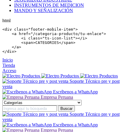
INSTRUMENTOS DE MEDICION
MANDO Y SEÑALIZACIÓN
html
<
div
 class=
"footer-mobile-item"
>

    <
a
 href=
"/categoria-producto/tu-enlace"
>

        <
i
 class=
"ts-icon-list"
></
i
>

        <
span
>CATEGORIES</
span
>

    </
a
>

</
div
>
Inicio
Tienda
Acceso
Soporte Técnico pre y post
venta
Escríbenos a WhatsApp
Empresa Peruana
Soporte Técnico pre y post
venta
Escríbenos a WhatsApp
Empresa Peruana