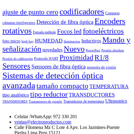
codificadores
ajuste de punto cero
Compacto
Encoders
Detección de fibra óptica
cámaras inteligentes
rotativos
fotoeléctricos
Focos led
Entrada múltiple
Mando y
HUMEDAD
Inductivos
foto micro
high bay
iluminacion
señalización
Nuevo
novedades
PowerPact
Presión absoluta
Proximidad
R1/8
Protocolo HART
Presión de calibración
Sensores
Sensores de fibra óptica
sensores de visión
Sistemas de detección óptica
avanzada
tamaño compacto
TEMPERATURA
tipo reductor
TRANSDUCTORES
tipo analógico
Ultrasonico
Transmisores de temperatura
TRANSMISORES
Transmisores de presión
Celular /WhatsApp: 972 330 201
ventas@electroproductos.com
Calle Filomena Mz C Lote 4 Apv. Los Jazmines-Puente
Piedra Lima Peru 15121