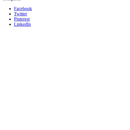
Facebook
Twitter
Pinterest
LinkedIn
Siemens
Añadir a cotizacion
Pulsador Rasante 1NA-NC color verde -
SIEMENS
US2:52PM8A3A
Pulsador Rasante 1NA-NC color verde - SIEMENS
Siemens
Añadir a cotizacion