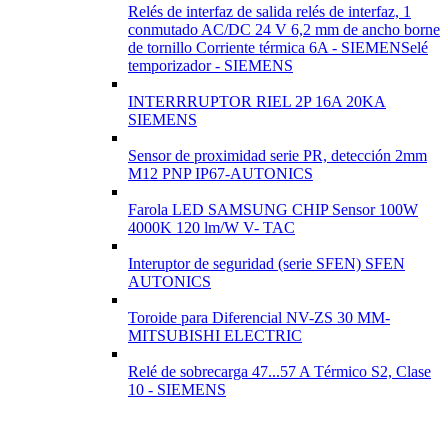
Relés de interfaz de salida relés de interfaz, 1
conmutado AC/DC 24 V 6,2 mm de ancho borne
de tornillo Corriente térmica 6A - SIEMENSelé
temporizador - SIEMENS
INTERRRUPTOR RIEL 2P 16A 20KA
SIEMENS
Sensor de proximidad serie PR, detección 2mm
M12 PNP IP67-AUTONICS
Farola LED SAMSUNG CHIP Sensor 100W
4000K 120 lm/W V- TAC
Interuptor de seguridad (serie SFEN) SFEN
AUTONICS
Toroide para Diferencial NV-ZS 30 MM-
MITSUBISHI ELECTRIC
Relé de sobrecarga 47...57 A Térmico S2, Clase
10 - SIEMENS