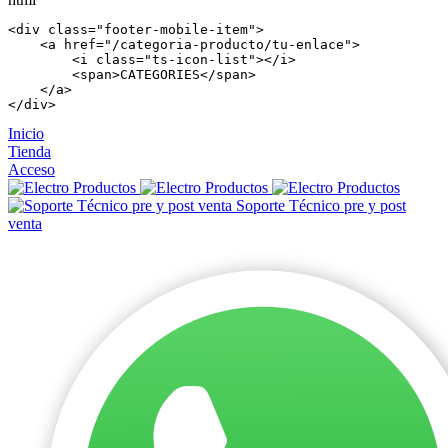
<
div
 class=
"footer-mobile-item"
>

    <
a
 href=
"/categoria-producto/tu-enlace"
>

        <
i
 class=
"ts-icon-list"
></
i
>

        <
span
>CATEGORIES</
span
>

    </
a
>

</
div
>
Inicio
Tienda
Acceso
Soporte Técnico pre y post
venta