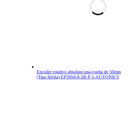
Encoder rotativo absoluto una-vuelta de 50mm
(Tipo flecha) EP50S8-8-2R-P-5-AUTONICS