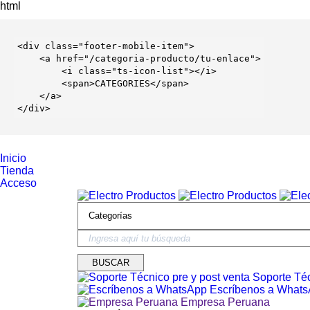
html
<
div
 class=
"footer-mobile-item"
>

    <
a
 href=
"/categoria-producto/tu-enlace"
>

        <
i
 class=
"ts-icon-list"
></
i
>

        <
span
>CATEGORIES</
span
>

    </
a
>

</
div
>
Inicio
Tienda
Acceso
Soporte Téc
Escríbenos a What
Empresa Peruana