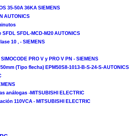
S 35-50A 36KA SIEMENS
FEN AUTONICS
minutos
serie SFDL SFDL-MCD-M20 AUTONICS
clase 10 , - SIEMENS
ra SIMOCODE PRO V y PRO V PN - SIEMENS
 de 50mm (Tipo flecha) EPM50S8-1013-B-S-24-S-AUTONICS
C
IEMENS
das análogas -MITSUBISHI ELECTRIC
ntación 110VCA - MITSUBISHI ELECTRIC