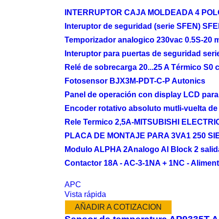
INTERRUPTOR CAJA MOLDEADA 4 POLO
Interuptor de seguridad (serie SFEN) S
Temporizador analogico 230vac 0.5S-20 
Interuptor para puertas de seguridad 
Relé de sobrecarga 20...25 A Térmico S0 
Fotosensor BJX3M-PDT-C-P Autonics
Panel de operación con display LCD pa
Encoder rotativo absoluto mutli-vuelta
Rele Termico 2,5A-MITSUBISHI ELECTRI
PLACA DE MONTAJE PARA 3VA1 250 S
Modulo ALPHA 2Analogo Al Block 2 sali
Contactor 18A - AC-3-1NA + 1NC - Alime
APC
Vista rápida
AÑADIR A COTIZACION