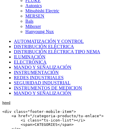
FLUKE
Autonics
Mitsubishi Electric
MERSEN
Bals
Miboxer
Hanyoung Nux
AUTOMATIZACIÓN Y CONTROL
DISTRIBUCIÓN ELÉCTRICA
DISTRIBUCIÓN ELÉCTRICA TIPO NEMA
ILUMINACIÓN
ELECTRÓNICA
MANDO Y SEÑALIZACIÓN
INSTRUMENTACIÓN
REDES INDUSTRIALES
SEGURIDAD INDUSTRIAL
INSTRUMENTOS DE MEDICION
MANDO Y SEÑALIZACIÓN
html
<
div
 class=
"footer-mobile-item"
>

    <
a
 href=
"/categoria-producto/tu-enlace"
>

        <
i
 class=
"ts-icon-list"
></
i
>

        <
span
>CATEGORIES</
span
>

    </
a
>
