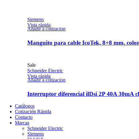
Siemens
Vista rápida
Añadir a cotizacion
Manguito para cable IcoTek, 8+8 mm, color
Sale
Schneider Electric
Vista rápida
Añadir a cotizacion
Interruptor diferencial ilDsi 2P 40A 30mA c
Catálogos
Cotización Rápida
Contacto
Marcas
Schneider Electric
Siemens