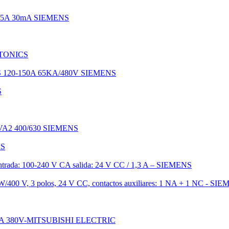
25A 30mA SIEMENS
AUTONICS
20-150A 65KA/480V SIEMENS
S
A2 400/630 SIEMENS
NS
A entrada: 100-240 V CA salida: 24 V CC / 1,3 A – SIEMENS
kW/400 V, 3 polos, 24 V CC, contactos auxiliares: 1 NA + 1 NC - SI
A 10kA 380V-MITSUBISHI ELECTRIC