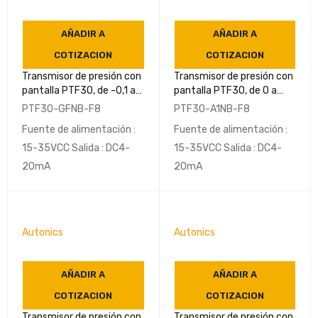
AÑADIR A
AÑADIR A
COTIZACION
COTIZACION
Transmisor de presión con
Transmisor de presión con
pantalla PTF30, de -0,1 a
pantalla PTF30, de 0 a
0,2 MPa G3/8(PF) IP67-
0,35 kPa G3/8(PF) IP67-
PTF30-GFNB-F8
PTF30-A1NB-F8
AUTONICS
AUTONICS
Fuente de alimentación :
Fuente de alimentación :
15-35VCC Salida : DC4-
15-35VCC Salida : DC4-
20mA
20mA
Autonics
Autonics
AÑADIR A
AÑADIR A
COTIZACION
COTIZACION
Transmisor de presión con
Transmisor de presión con