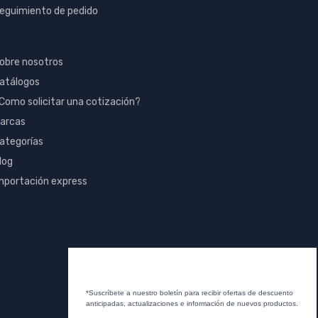
eguimiento de pedido
NFORMACIONES
obre nosotros
atálogos
Como solicitar una cotización?
arcas
ategorías
log
mportación express
IGAMOS EN CONTACTO
*Suscríbete a nuestro boletín para recibir ofertas de descuento
anticipadas, actualizaciones e información de nuevos productos.