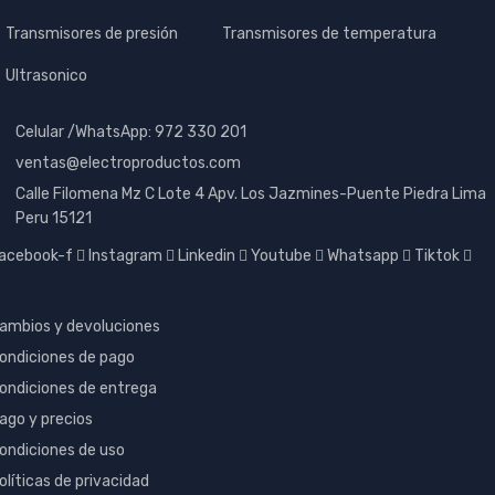
Transmisores de presión
Transmisores de temperatura
Ultrasonico
Celular /WhatsApp: 972 330 201
ventas@electroproductos.com
Calle Filomena Mz C Lote 4 Apv. Los Jazmines-Puente Piedra Lima
Peru 15121
acebook-f
Instagram
Linkedin
Youtube
Whatsapp
Tiktok
OLÍTICAS
ambios y devoluciones
ondiciones de pago
ondiciones de entrega
ago y precios
ondiciones de uso
olíticas de privacidad