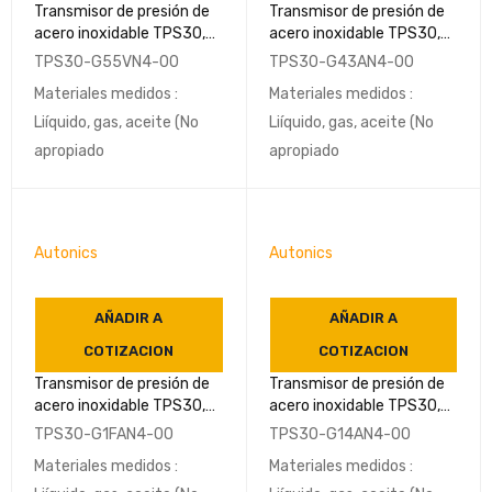
Transmisor de presión de
Transmisor de presión de
acero inoxidable TPS30,
acero inoxidable TPS30,
de 0 a 0,7 MPa Rosca NPT
de 0 a 0.1Mpa
TPS30-G55VN4-00
TPS30-G43AN4-00
1/4 (DIN3852) IP65-
NPT1/4(DIN3852) IP65-
Materiales medidos :
Materiales medidos :
AUTONICS
AUTONICS
Liíquido, gas, aceite (No
Liíquido, gas, aceite (No
apropiado
apropiado
Autonics
Autonics
AÑADIR A
AÑADIR A
COTIZACION
COTIZACION
Transmisor de presión de
Transmisor de presión de
acero inoxidable TPS30,
acero inoxidable TPS30,
de -0.1 a 0Mpa
de 0 a 0,2 Mpa Rosca NPT
TPS30-G1FAN4-00
TPS30-G14AN4-00
NPT1/4(DIN3852) IP65-
1/4 (DIN3852) IP65-
Materiales medidos :
Materiales medidos :
AUTONICS
AUTONICS