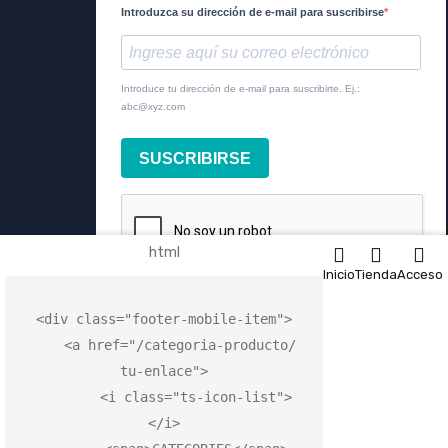
Introduzca su dirección de e-mail para suscribirse
Introduce tu dirección de e-mail para suscribirte. Ej.:
abc@xyz.com
SUSCRIBIRSE
html
Inicio
Tienda
Acceso
<
div
 class=
"footer-mobile-item"
>

    <
a
 href=
"/categoria-producto/
tu-enlace"
>

©
Electro Productos
-Todos los derechos reservados│Una empresa de
        <
i
 class=
"ts-icon-list"
>
RUPO ELECTRO
</
i
>
