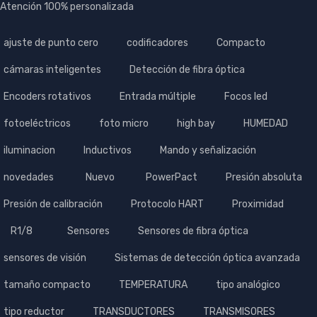
Atención 100% personalizada
ajuste de punto cero
codificadores
Compacto
cámaras inteligentes
Detección de fibra óptica
Encoders rotativos
Entrada múltiple
Focos led
fotoeléctricos
foto micro
high bay
HUMEDAD
iluminacion
Inductivos
Mando y señalización
novedades
Nuevo
PowerPact
Presión absoluta
Presión de calibración
Protocolo HART
Proximidad
R1/8
Sensores
Sensores de fibra óptica
sensores de visión
Sistemas de detección óptica avanzada
tamaño compacto
TEMPERATURA
tipo analógico
tipo reductor
TRANSDUCTORES
TRANSMISORES