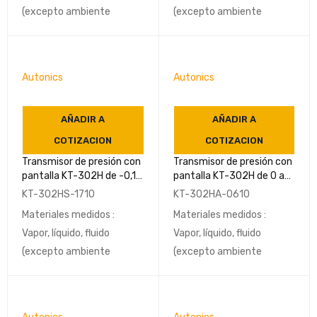
(excepto ambiente
(excepto ambiente
Autonics
Autonics
AÑADIR A
AÑADIR A
COTIZACION
COTIZACION
Transmisor de presión con
Transmisor de presión con
pantalla KT-302H de -0,1 a
pantalla KT-302H de 0 a
2 Mpa G3/8(PF,estándar)
3,5Mpa G3/8(PF,estándar)
KT-302HS-1710
KT-302HA-0610
IP67-AUTONICS
IP67-AUTONICS
Materiales medidos :
Materiales medidos :
Vapor, líquido, fluido
Vapor, líquido, fluido
(excepto ambiente
(excepto ambiente