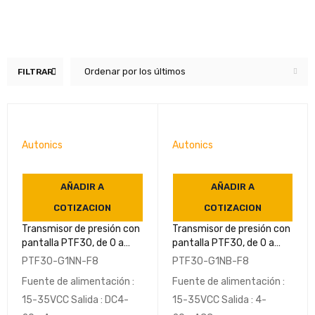
Ordenar por los últimos
FILTRAR
Autonics
Autonics
AÑADIR A
AÑADIR A
COTIZACION
COTIZACION
Transmisor de presión con
Transmisor de presión con
pantalla PTF30, de 0 a
pantalla PTF30, de 0 a
0,35 kPa G3/8(PF) IP67-
0,35 kPa G3/8(PF) IP67-
PTF30-G1NN-F8
PTF30-G1NB-F8
AUTONICS
AUTONICS
Fuente de alimentación :
Fuente de alimentación :
15-35VCC Salida : DC4-
15-35VCC Salida : 4-