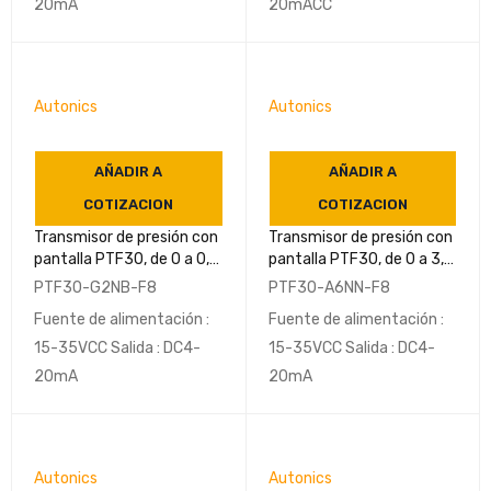
20mA
20mACC
Autonics
Autonics
AÑADIR A
AÑADIR A
COTIZACION
COTIZACION
Transmisor de presión con
Transmisor de presión con
pantalla PTF30, de 0 a 0,1
pantalla PTF30, de 0 a 3,5
Mpa G3/8(PF) IP67-
Mpa G3/8(PF) IP67-
PTF30-G2NB-F8
PTF30-A6NN-F8
AUTONICS
AUTONICS
Fuente de alimentación :
Fuente de alimentación :
15-35VCC Salida : DC4-
15-35VCC Salida : DC4-
20mA
20mA
Autonics
Autonics