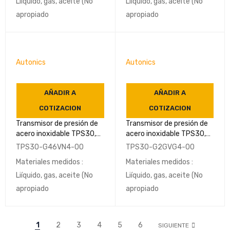
Liíquido, gas, aceite (No
Liíquido, gas, aceite (No
apropiado
apropiado
Autonics
Autonics
AÑADIR A
AÑADIR A
COTIZACION
COTIZACION
Transmisor de presión de
Transmisor de presión de
acero inoxidable TPS30,
acero inoxidable TPS30,
de 0 a 1Mpa
de -0,1 a 0,1 Mpa G1/4(PF)
TPS30-G46VN4-00
TPS30-G2GVG4-00
NPT1/4(DIN3852) IP65-
(EN837) IP65-AUTONICS
Materiales medidos :
Materiales medidos :
AUTONICS
Liíquido, gas, aceite (No
Liíquido, gas, aceite (No
apropiado
apropiado
1
2
3
4
5
6
SIGUIENTE