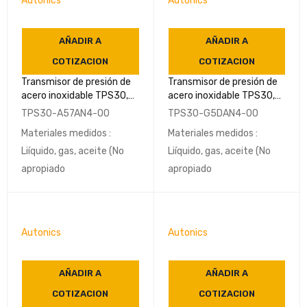
Autonics
Autonics
AÑADIR A
AÑADIR A
COTIZACION
COTIZACION
Transmisor de presión de
Transmisor de presión de
acero inoxidable TPS30,
acero inoxidable TPS30,
de 0 a 2 MPa Rosca NPT
de 0 a 50 Mpa Rosca NPT
TPS30-A57AN4-00
TPS30-G5DAN4-00
1/4 (DIN3852) IP65-
1/4 (DIN3852) IP65-
Materiales medidos :
Materiales medidos :
AUTONICS
AUTONICS
Liíquido, gas, aceite (No
Liíquido, gas, aceite (No
apropiado
apropiado
Autonics
Autonics
AÑADIR A
AÑADIR A
COTIZACION
COTIZACION