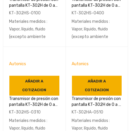
pantalla KT-302H de 0 a
pantalla KT-302H de 0 a
35 kPa G3/8(PF,estándar)
0,7 MPa
KT-302HS-0100
KT-302HS-0400
IP67-AUTONICS
G3/8(PF,estándar) IP67-
Materiales medidos :
Materiales medidos :
AUTONICS
Vapor, líquido, fluido
Vapor, líquido, fluido
(excepto ambiente
(excepto ambiente
Autonics
Autonics
AÑADIR A
AÑADIR A
COTIZACION
COTIZACION
Transmisor de presión con
Transmisor de presión con
pantalla KT-302H de 0 a
pantalla KT-302H de 0 a 2
0,2 Mpa
MPa G3/8(PF,estándar)
KT-302HS-0310
KT-302HA-0510
G3/8(PF,estándar) IP67-
IP67-AUTONICS
Materiales medidos :
Materiales medidos :
AUTONICS
Vapor, líquido, fluido
Vapor, líquido, fluido