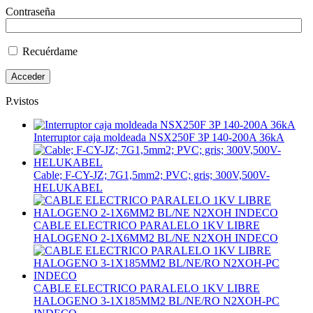
Contraseña
Recuérdame
P.vistos
Interruptor caja moldeada NSX250F 3P 140-200A 36kA
Cable; F-CY-JZ; 7G1,5mm2; PVC; gris; 300V,500V-
HELUKABEL
CABLE ELECTRICO PARALELO 1KV LIBRE
HALOGENO 2-1X6MM2 BL/NE N2XOH INDECO
CABLE ELECTRICO PARALELO 1KV LIBRE
HALOGENO 3-1X185MM2 BL/NE/RO N2XOH-PC