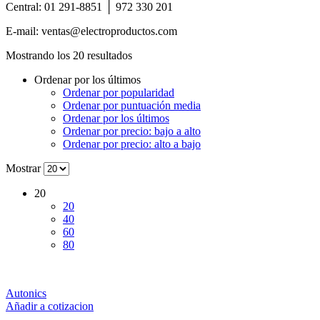
Central: 01 291-8851 │ 972 330 201
E-mail: ventas@electroproductos.com
Ordenado
Mostrando los 20 resultados
por
Ordenar por los últimos
los
Ordenar por popularidad
últimos
Ordenar por puntuación media
Ordenar por los últimos
Ordenar por precio: bajo a alto
Ordenar por precio: alto a bajo
Mostrar
20
20
40
60
80
Autonics
Añadir a cotizacion