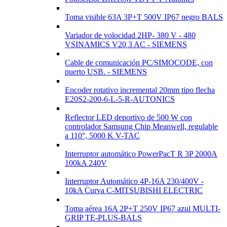
Toma visible 63A 3P+T 500V IP67 negro BALS
Variador de volocidad 2HP- 380 V - 480
VSINAMICS V20 3 AC - SIEMENS
Cable de comunicación PC/SIMOCODE, con
puerto USB. - SIEMENS
Encoder rotativo incremental 20mm tipo flecha
E20S2-200-6-L-5-R-AUTONICS
Reflector LED deportivo de 500 W con
controlador Samsung Chip Meanwell, regulable
a 110°, 5000 K V-TAC
Interruptor automático PowerPacT R 3P 2000A
100kA 240V
Interruptor Automático 4P-16A 230/400V -
10kA Curva C-MITSUBISHI ELECTRIC
Toma aérea 16A 2P+T 250V IP67 azul MULTI-
GRIP TE-PLUS-BALS