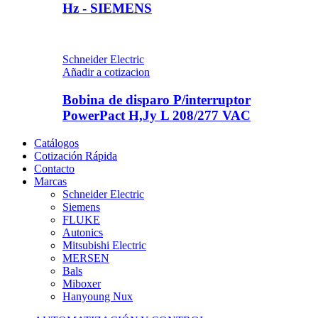
Hz - SIEMENS
Schneider Electric
Añadir a cotizacion
Bobina de disparo P/interruptor
PowerPact H,Jy L 208/277 VAC
Catálogos
Cotización Rápida
Contacto
Marcas
Schneider Electric
Siemens
FLUKE
Autonics
Mitsubishi Electric
MERSEN
Bals
Miboxer
Hanyoung Nux