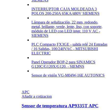
SIEMENS
INTERRUPTOR CAJA MOLDEADA 3
POLOS 200-250A 65KA/480V SIEMENS
Lámpara de señalización, 22 mm, redondo,
metal, brillante, verde, lente, liso, con soporte,
módulo de LED con LED intgr. 110 V AC -
SIEMENS
PLC Compacto FX3GE - salida relé 24 Entradas
/ 16 Salidas, 100/240VAC - MITSUBISHI
ELECTRIC
Panel Operador BOP-2 para SINAMICS
G120C/G120X/G120. - SIEMNS
Sensor de visión VG-M04W-16E AUTONICS
APC
Añadir a cotizacion
Sensor de temperatura AP9335T APC