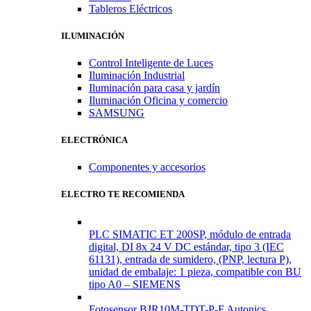
Tableros Eléctricos
ILUMINACIÓN
Control Inteligente de Luces
Iluminación Industrial
Iluminación para casa y jardín
Iluminación Oficina y comercio
SAMSUNG
ELECTRÓNICA
Componentes y accesorios
ELECTRO TE RECOMIENDA
PLC SIMATIC ET 200SP, módulo de entrada
digital, DI 8x 24 V DC estándar, tipo 3 (IEC
61131), entrada de sumidero, (PNP, lectura P),
unidad de embalaje: 1 pieza, compatible con BU
tipo A0 – SIEMENS
Fotosensor BJR10M-TDT-P-F Autonics