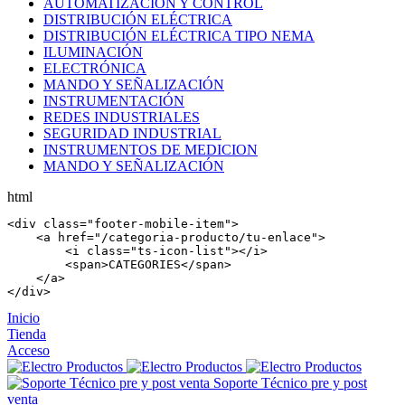
AUTOMATIZACIÓN Y CONTROL
DISTRIBUCIÓN ELÉCTRICA
DISTRIBUCIÓN ELÉCTRICA TIPO NEMA
ILUMINACIÓN
ELECTRÓNICA
MANDO Y SEÑALIZACIÓN
INSTRUMENTACIÓN
REDES INDUSTRIALES
SEGURIDAD INDUSTRIAL
INSTRUMENTOS DE MEDICION
MANDO Y SEÑALIZACIÓN
html
<
div
 class=
"footer-mobile-item"
>

    <
a
 href=
"/categoria-producto/tu-enlace"
>

        <
i
 class=
"ts-icon-list"
></
i
>

        <
span
>CATEGORIES</
span
>

    </
a
>

</
div
>
Inicio
Tienda
Acceso
Soporte Técnico pre y post
venta