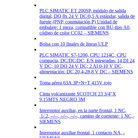
PLC SIMATIC ET 200SP, módulo de salida
digital, DQ 8x 24 V DC/0,5 A estándar, salida de
fuente (PNP, conmutación P) Unidad de
embalaje: 1 pieza, compatible con BU-tipo A0,
código de color CC02 – SIEMENS
Bolsa con 10 finales de lineas ULP
PLC SIMATIC S7-1200, CPU 1214C, CPU
compacta, DC/DC/DC, E/S integradas: 14 DI 24
V DC; 10 DO 24 V DC; 2 AI 0-10 V DC,
alimentación: DC 20,4-28,8 V DC – SIEMENS
Toma aérea 63A 3P+N+T 415V rojo
Cinta volcanizante SCOTCH 23 3/4"X
9.15MTS NEGRO 3M
Interruptor auxiliar, en la parte frontal, 1 NC,
.1/.2, --/--, --/--, --/--, camino de corriente: 1 NC,-
SIEMENS
Interruptor auxiliar frontal, 1 contacto NA, -