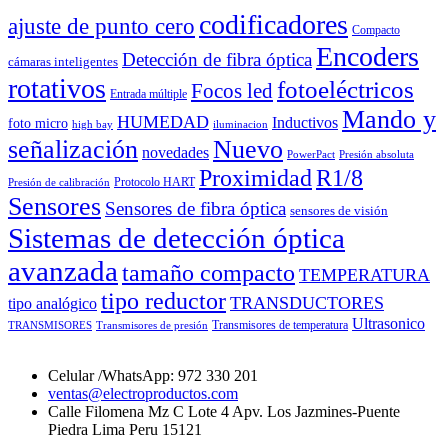
codificadores
ajuste de punto cero
Compacto
Encoders
Detección de fibra óptica
cámaras inteligentes
rotativos
fotoeléctricos
Focos led
Entrada múltiple
Mando y
HUMEDAD
Inductivos
foto micro
high bay
iluminacion
señalización
Nuevo
novedades
PowerPact
Presión absoluta
Proximidad
R1/8
Protocolo HART
Presión de calibración
Sensores
Sensores de fibra óptica
sensores de visión
Sistemas de detección óptica
avanzada
tamaño compacto
TEMPERATURA
tipo reductor
TRANSDUCTORES
tipo analógico
Ultrasonico
Transmisores de temperatura
TRANSMISORES
Transmisores de presión
Celular /WhatsApp: 972 330 201
ventas@electroproductos.com
Calle Filomena Mz C Lote 4 Apv. Los Jazmines-Puente
Piedra Lima Peru 15121