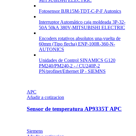
MITSUBISHI ELECTRIC
Fotosensor BJR15M-TDT-C-P-F Autonics
Interruptor Automático caja moldeada 3P-32-
50A 50kA 380V-MITSUBISHI ELECTRIC
Encoders rotativos absolutos una-vuelta de
60mm (Tipo flecha) ENP-100R-360-N-
AUTONICS
Unidades de Control SINAMICS G120
PM240/PM240-2 - / CU240P-2
PN/profinet/Ethernet IP - SIEMNS
APC
Añadir a cotizacion
Sensor de temperatura AP9335T APC
Siemens