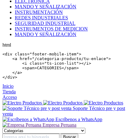
ELECTRÓNICA
MANDO Y SEÑALIZACIÓN
INSTRUMENTACIÓN
REDES INDUSTRIALES
SEGURIDAD INDUSTRIAL
INSTRUMENTOS DE MEDICION
MANDO Y SEÑALIZACIÓN
html
<
div
 class=
"footer-mobile-item"
>

    <
a
 href=
"/categoria-producto/tu-enlace"
>

        <
i
 class=
"ts-icon-list"
></
i
>

        <
span
>CATEGORIES</
span
>

    </
a
>

</
div
>
Inicio
Tienda
Acceso
Soporte Técnico pre y post
venta
Escríbenos a WhatsApp
Empresa Peruana