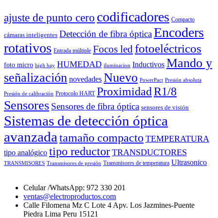
codificadores
ajuste de punto cero
Compacto
Encoders
Detección de fibra óptica
cámaras inteligentes
rotativos
fotoeléctricos
Focos led
Entrada múltiple
Mando y
HUMEDAD
Inductivos
foto micro
high bay
iluminacion
señalización
Nuevo
novedades
PowerPact
Presión absoluta
Proximidad
R1/8
Protocolo HART
Presión de calibración
Sensores
Sensores de fibra óptica
sensores de visión
Sistemas de detección óptica
avanzada
tamaño compacto
TEMPERATURA
tipo reductor
TRANSDUCTORES
tipo analógico
Ultrasonico
Transmisores de temperatura
TRANSMISORES
Transmisores de presión
Celular /WhatsApp: 972 330 201
ventas@electroproductos.com
Calle Filomena Mz C Lote 4 Apv. Los Jazmines-Puente
Piedra Lima Peru 15121