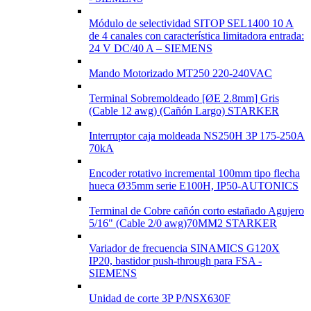
Módulo de selectividad SITOP SEL1400 10 A
de 4 canales con característica limitadora entrada:
24 V DC/40 A – SIEMENS
Mando Motorizado MT250 220-240VAC
Terminal Sobremoldeado [ØE 2.8mm] Gris
(Cable 12 awg) (Cañón Largo) STARKER
Interruptor caja moldeada NS250H 3P 175-250A
70kA
Encoder rotativo incremental 100mm tipo flecha
hueca Ø35mm serie E100H, IP50-AUTONICS
Terminal de Cobre cañón corto estañado Agujero
5/16" (Cable 2/0 awg)70MM2 STARKER
Variador de frecuencia SINAMICS G120X
IP20, bastidor push-through para FSA -
SIEMENS
Unidad de corte 3P P/NSX630F