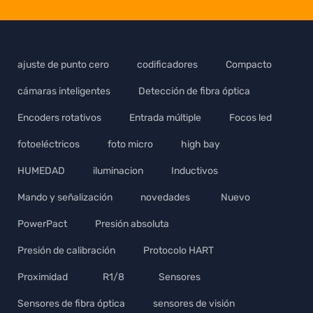
ajuste de punto cero
codificadores
Compacto
cámaras inteligentes
Detección de fibra óptica
Encoders rotativos
Entrada múltiple
Focos led
fotoeléctricos
foto micro
high bay
HUMEDAD
iluminacion
Inductivos
Mando y señalización
novedades
Nuevo
PowerPact
Presión absoluta
Presión de calibración
Protocolo HART
Proximidad
R1/8
Sensores
Sensores de fibra óptica
sensores de visión