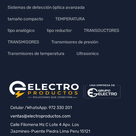
Sistemas de detección óptica avanzada
tamaño compacto
TEMPERATURA
tipo analógico
tipo reductor
TRANSDUCTORES
TRANSMISORES
Transmisores de presión
Transmisores de temperatura
Ultrasonico
Celular /WhatsApp: 972 330 201
ventas@electroproductos.com
Calle Filomena Mz C Lote 4 Apv. Los
Jazmines-Puente Piedra Lima Peru 15121