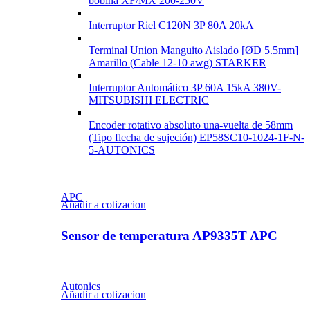
bobina XF/MX 200-250V
Interruptor Riel C120N 3P 80A 20kA
Terminal Union Manguito Aislado [ØD 5.5mm]
Amarillo (Cable 12-10 awg) STARKER
Interruptor Automático 3P 60A 15kA 380V-
MITSUBISHI ELECTRIC
Encoder rotativo absoluto una-vuelta de 58mm
(Tipo flecha de sujeción) EP58SC10-1024-1F-N-
5-AUTONICS
APC
Añadir a cotizacion
Sensor de temperatura AP9335T APC
Autonics
Añadir a cotizacion