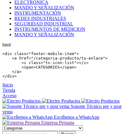
ELECTRÓNICA
MANDO Y SEÑALIZACIÓN
INSTRUMENTACIÓN
REDES INDUSTRIALES
SEGURIDAD INDUSTRIAL
INSTRUMENTOS DE MEDICION
MANDO Y SEÑALIZACIÓN
html
<
div
 class=
"footer-mobile-item"
>

    <
a
 href=
"/categoria-producto/tu-enlace"
>

        <
i
 class=
"ts-icon-list"
></
i
>

        <
span
>CATEGORIES</
span
>

    </
a
>

</
div
>
Inicio
Tienda
Acceso
Soporte Técnico pre y post
venta
Escríbenos a WhatsApp
Empresa Peruana