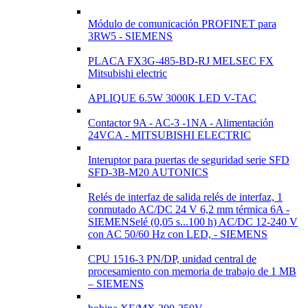
Módulo de comunicación PROFINET para
3RW5 - SIEMENS
PLACA FX3G-485-BD-RJ MELSEC FX
Mitsubishi electric
APLIQUE 6.5W 3000K LED V-TAC
Contactor 9A - AC-3 -1NA - Alimentación
24VCA - MITSUBISHI ELECTRIC
Interuptor para puertas de seguridad serie SFD
SFD-3B-M20 AUTONICS
Relés de interfaz de salida relés de interfaz, 1
conmutado AC/DC 24 V 6,2 mm térmica 6A -
SIEMENSelé (0,05 s...100 h) AC/DC 12-240 V
con AC 50/60 Hz con LED, - SIEMENS
CPU 1516-3 PN/DP, unidad central de
procesamiento con memoria de trabajo de 1 MB
– SIEMENS