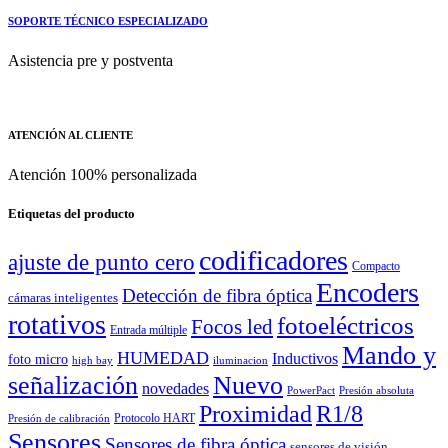
SOPORTE TÉCNICO ESPECIALIZADO
Asistencia pre y postventa
ATENCIÓN AL CLIENTE
Atención 100% personalizada
Etiquetas del producto
codificadores
ajuste de punto cero
Compacto
Encoders
Detección de fibra óptica
cámaras inteligentes
rotativos
fotoeléctricos
Focos led
Entrada múltiple
Mando y
HUMEDAD
Inductivos
foto micro
high bay
iluminacion
señalización
Nuevo
novedades
PowerPact
Presión absoluta
Proximidad
R1/8
Protocolo HART
Presión de calibración
Sensores
Sensores de fibra óptica
sensores de visión