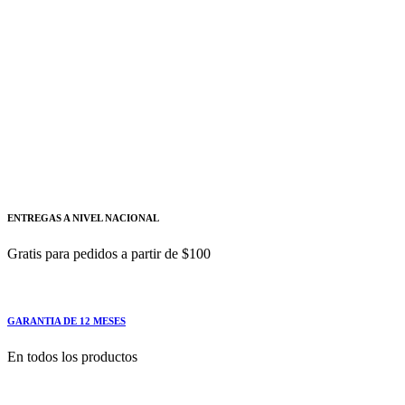
Siemens
Añadir a cotizacion
MANDO ROTATIVO CON VARILLA
SIEMENS
3VA9278-0DK72
MANDO ROTATIVO CON VARILLA SIEMENS
ENTREGAS A NIVEL NACIONAL
Gratis para pedidos a partir de $100
GARANTIA DE 12 MESES
En todos los productos