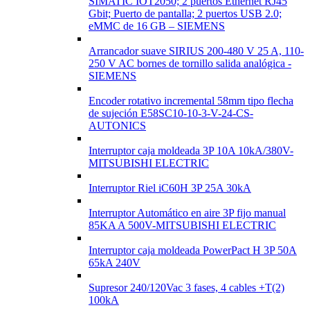
SIMATIC IOT2050; 2 puertos Ethernet RJ45
Gbit; Puerto de pantalla; 2 puertos USB 2.0;
eMMC de 16 GB – SIEMENS
Arrancador suave SIRIUS 200-480 V 25 A, 110-
250 V AC bornes de tornillo salida analógica -
SIEMENS
Encoder rotativo incremental 58mm tipo flecha
de sujeción E58SC10-10-3-V-24-CS-
AUTONICS
Interruptor caja moldeada 3P 10A 10kA/380V-
MITSUBISHI ELECTRIC
Interruptor Riel iC60H 3P 25A 30kA
Interruptor Automático en aire 3P fijo manual
85KA A 500V-MITSUBISHI ELECTRIC
Interruptor caja moldeada PowerPact H 3P 50A
65kA 240V
Supresor 240/120Vac 3 fases, 4 cables +T(2)
100kA