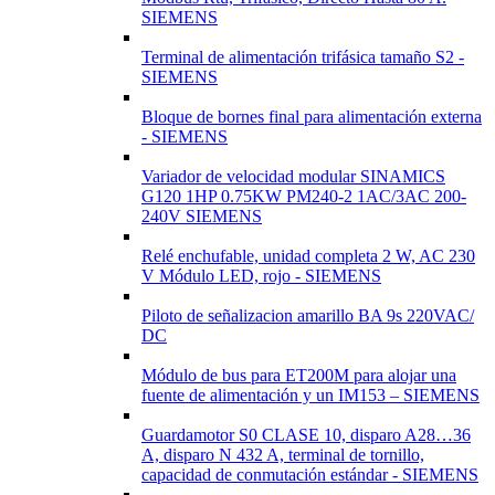
SIEMENS
Terminal de alimentación trifásica tamaño S2 -
SIEMENS
Bloque de bornes final para alimentación externa
- SIEMENS
Variador de velocidad modular SINAMICS
G120 1HP 0.75KW PM240-2 1AC/3AC 200-
240V SIEMENS
Relé enchufable, unidad completa 2 W, AC 230
V Módulo LED, rojo - SIEMENS
Piloto de señalizacion amarillo BA 9s 220VAC/
DC
Módulo de bus para ET200M para alojar una
fuente de alimentación y un IM153 – SIEMENS
Guardamotor S0 CLASE 10, disparo A28…36
A, disparo N 432 A, terminal de tornillo,
capacidad de conmutación estándar - SIEMENS