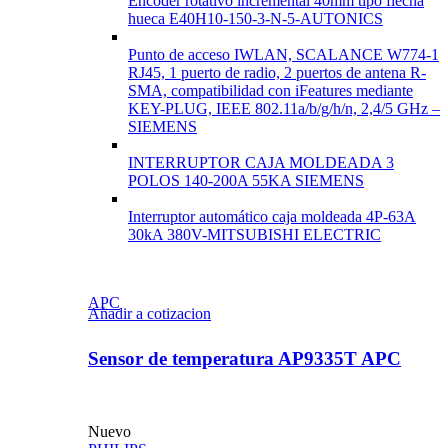
Encoder rotativo incremental 40mm tipo flecha
hueca E40H10-150-3-N-5-AUTONICS
Punto de acceso IWLAN, SCALANCE W774-1
RJ45, 1 puerto de radio, 2 puertos de antena R-
SMA, compatibilidad con iFeatures mediante
KEY-PLUG, IEEE 802.11a/b/g/h/n, 2,4/5 GHz –
SIEMENS
INTERRUPTOR CAJA MOLDEADA 3
POLOS 140-200A 55KA SIEMENS
Interruptor automático caja moldeada 4P-63A
30kA 380V-MITSUBISHI ELECTRIC
APC
Añadir a cotizacion
Sensor de temperatura AP9335T APC
Nuevo