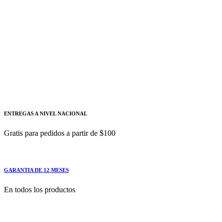
Relés de interfaz de salida relés de interfaz, 1
conmutado AC/DC 24 V 6,2 mm de ancho
borne de tornillo Corriente térmica 6A -
SIEMENSelé temporizador - SIEMENS
3RP2574-1NW30
Relés de interfaz de salida relés de interfaz,
ENTREGAS A NIVEL NACIONAL
Gratis para pedidos a partir de $100
GARANTIA DE 12 MESES
En todos los productos