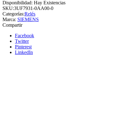
Disponibilidad:
Hay Existencias
SKU:
3UF7931-0AA00-0
Categorías:
Relés
Marca:
SIEMENS
Compartir
Facebook
Twitter
Pinterest
LinkedIn
Siemens
Añadir a cotizacion
Relés de interfaz de salida relés de interfaz, 1
conmutado AC/DC 24 V 6,2 mm de ancho
borne de tornillo Corriente térmica 6A -
SIEMENSelé de vigilancia parada de 2 a