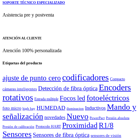
SOPORTE TÉCNICO ESPECIALIZADO
Asistencia pre y postventa
ATENCIÓN AL CLIENTE
Atención 100% personalizada
Etiquetas del producto
codificadores
ajuste de punto cero
Compacto
Encoders
Detección de fibra óptica
cámaras inteligentes
rotativos
fotoeléctricos
Focos led
Entrada múltiple
Mando y
HUMEDAD
Inductivos
foto micro
high bay
iluminacion
señalización
Nuevo
novedades
PowerPact
Presión absoluta
Proximidad
R1/8
Protocolo HART
Presión de calibración
Sensores
Sensores de fibra óptica
sensores de visión