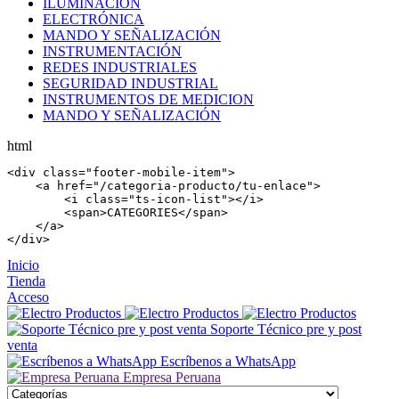
ILUMINACIÓN
ELECTRÓNICA
MANDO Y SEÑALIZACIÓN
INSTRUMENTACIÓN
REDES INDUSTRIALES
SEGURIDAD INDUSTRIAL
INSTRUMENTOS DE MEDICION
MANDO Y SEÑALIZACIÓN
html
<
div
 class=
"footer-mobile-item"
>

    <
a
 href=
"/categoria-producto/tu-enlace"
>

        <
i
 class=
"ts-icon-list"
></
i
>

        <
span
>CATEGORIES</
span
>

    </
a
>

</
div
>
Inicio
Tienda
Acceso
Soporte Técnico pre y post
venta
Escríbenos a WhatsApp
Empresa Peruana