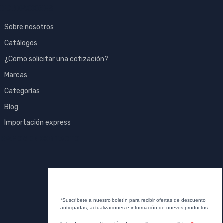
NFORMACIONES
Sobre nosotros
Catálogos
¿Como solicitar una cotización?
Marcas
Categorías
Blog
Importación express
IGAMOS EN CONTACTO
*Suscríbete a nuestro boletín para recibir ofertas de descuento
anticipadas, actualizaciones e información de nuevos productos.