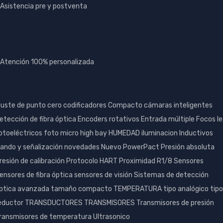
Asistencia pre y postventa
ATENCIÓN AL CLIENTE
Atención 100% personalizada
tiquetas del producto
juste de punto cero
codificadores
Compacto
cámaras inteligentes
etección de fibra óptica
Encoders rotativos
Entrada múltiple
Focos l
otoeléctricos
foto micro
high bay
HUMEDAD
iluminacion
Inductivos
ando y señalización
novedades
Nuevo
PowerPact
Presión absoluta
resión de calibración
Protocolo HART
Proximidad
R1/8
Sensores
ensores de fibra óptica
sensores de visión
Sistemas de detección
ptica avanzada
tamaño compacto
TEMPERATURA
tipo analógico
tipo
eductor
TRANSDUCTORES
TRANSMISORES
Transmisores de presión
ransmisores de temperatura
Ultrasonico