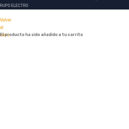
RUPO ELECTRO
Volver
al
El producto ha sido añadido a tu carrito
inicio