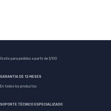
Caja empotrable variabox - l plus
IP54 - BALS
89193
Caja empotrable variabox - l plus
IP54 -
ENTREGAS A NIVEL NACIONAL
Gratis para pedidos a partir de $100
GARANTIA DE 12 MESES
En todos los productos
SOPORTE TÉCNICO ESPECIALIZADO