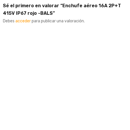
Sé el primero en valorar “Enchufe aéreo 16A 2P+T
415V IP67 rojo -BALS”
Debes
acceder
para publicar una valoración.
Bals
AÑADIR A COTIZACION
Toma triple aérea 32A 3P+T
415V rojo IP67 BALS
5403235
Toma triple aérea 32A 3P+T
415V rojo IP67