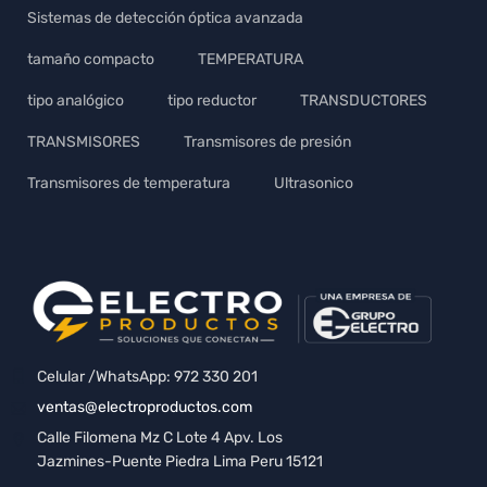
Sistemas de detección óptica avanzada
tamaño compacto
TEMPERATURA
tipo analógico
tipo reductor
TRANSDUCTORES
TRANSMISORES
Transmisores de presión
Transmisores de temperatura
Ultrasonico
Celular /WhatsApp: 972 330 201
ventas@electroproductos.com
Calle Filomena Mz C Lote 4 Apv. Los
Jazmines-Puente Piedra Lima Peru 15121