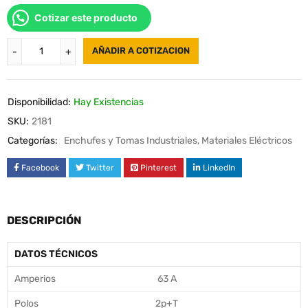
Cotizar este producto
AÑADIR A COTIZACION
Disponibilidad:
Hay Existencias
SKU:
2181
Categorías:
Enchufes y Tomas Industriales
,
Materiales Eléctricos
Facebook
Twitter
Pinterest
LinkedIn
DESCRIPCIÓN
DATOS TÉCNICOS
Amperios
63 A
Polos
2p+T