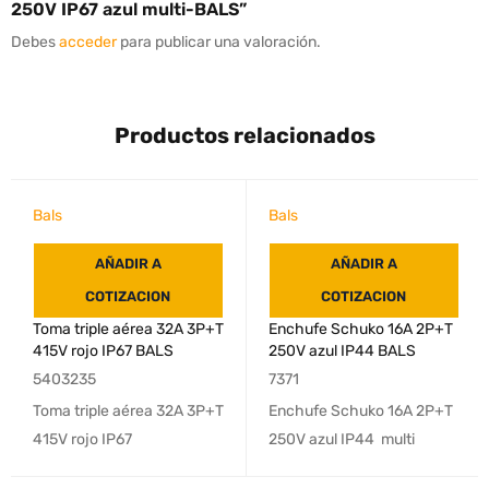
250V IP67 azul multi-BALS”
Debes
acceder
para publicar una valoración.
Productos relacionados
Bals
Bals
AÑADIR A
AÑADIR A
COTIZACION
COTIZACION
Toma triple aérea 32A 3P+T
Enchufe Schuko 16A 2P+T
415V rojo IP67 BALS
250V azul IP44 BALS
5403235
7371
Toma triple aérea 32A 3P+T
Enchufe Schuko 16A 2P+T
415V rojo IP67
250V azul IP44 multi