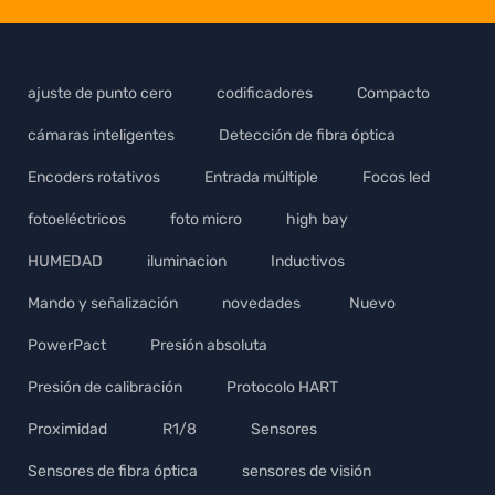
ajuste de punto cero
codificadores
Compacto
cámaras inteligentes
Detección de fibra óptica
Encoders rotativos
Entrada múltiple
Focos led
fotoeléctricos
foto micro
high bay
HUMEDAD
iluminacion
Inductivos
Mando y señalización
novedades
Nuevo
PowerPact
Presión absoluta
Presión de calibración
Protocolo HART
Proximidad
R1/8
Sensores
Sensores de fibra óptica
sensores de visión