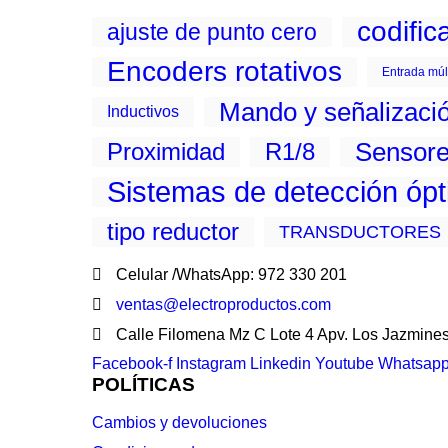
codific
ajuste de punto cero
Encoders rotativos
Entrada múl
Mando y señalizaci
Inductivos
Sensor
Proximidad
R1/8
Sistemas de detección óp
tipo reductor
TRANSDUCTORES
Celular /WhatsApp: 972 330 201
ventas@electroproductos.com
Calle Filomena Mz C Lote 4 Apv. Los Jazmine
Facebook-f
Instagram
Linkedin
Youtube
Whatsap
POLÍTICAS
Cambios y devoluciones