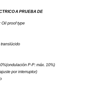
ÉCTRICO A PRUEBA DE
: Oil proof type
 translúcido
10%(ondulación P-P: máx. 10%)
uste por interruptor)
to