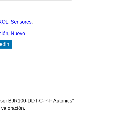
ROL
,
Sensores
,
ción
,
Nuevo
edIn
ensor BJR100-DDT-C-P-F Autonics”
 valoración.