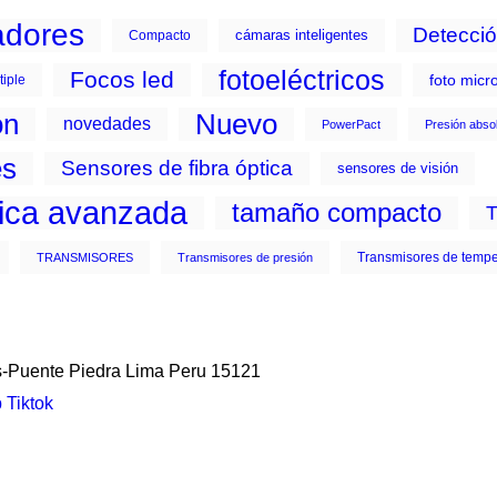
adores
Detecció
cámaras inteligentes
Compacto
fotoeléctricos
Focos led
foto micr
tiple
ón
Nuevo
novedades
PowerPact
Presión abso
es
Sensores de fibra óptica
sensores de visión
tica avanzada
tamaño compacto
Transmisores de tempe
TRANSMISORES
Transmisores de presión
s-Puente Piedra Lima Peru 15121
p
Tiktok