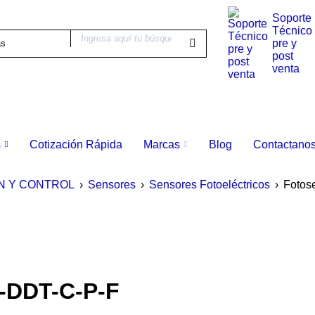
Soporte
Técnico
pre y
post
venta
s
Cotización Rápida
Marcas
Blog
Contactano
N Y CONTROL
›
Sensores
›
Sensores Fotoeléctricos
›
Fotos
-DDT-C-P-F