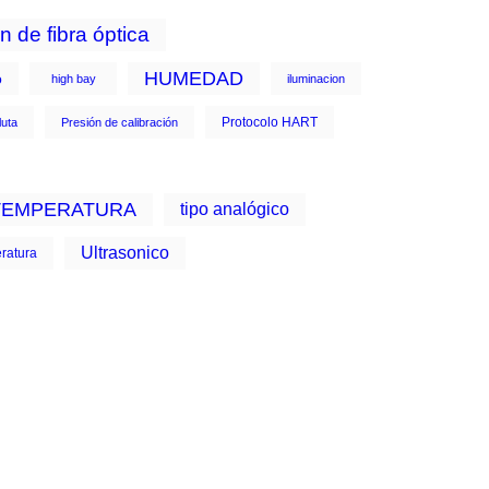
n de fibra óptica
HUMEDAD
o
high bay
iluminacion
Protocolo HART
luta
Presión de calibración
TEMPERATURA
tipo analógico
Ultrasonico
ratura