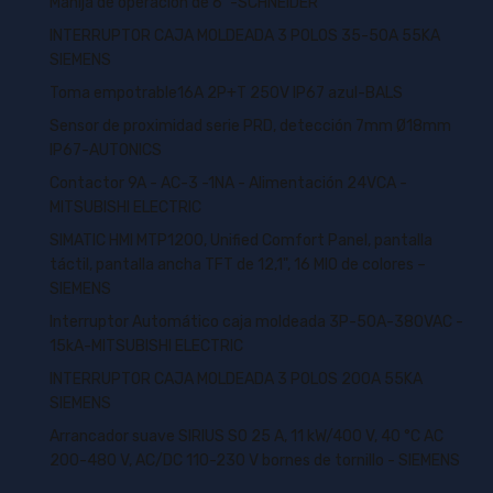
Manija de operacion de 6" -SCHNEIDER
INTERRUPTOR CAJA MOLDEADA 3 POLOS 35-50A 55KA
SIEMENS
Toma empotrable16A 2P+T 250V IP67 azul-BALS
Sensor de proximidad serie PRD, detección 7mm Ø18mm
IP67-AUTONICS
Contactor 9A - AC-3 -1NA - Alimentación 24VCA -
MITSUBISHI ELECTRIC
SIMATIC HMI MTP1200, Unified Comfort Panel, pantalla
táctil, pantalla ancha TFT de 12,1", 16 MIO de colores –
SIEMENS
Interruptor Automático caja moldeada 3P-50A-380VAC -
15kA-MITSUBISHI ELECTRIC
INTERRUPTOR CAJA MOLDEADA 3 POLOS 200A 55KA
SIEMENS
Arrancador suave SIRIUS S0 25 A, 11 kW/400 V, 40 °C AC
200-480 V, AC/DC 110-230 V bornes de tornillo - SIEMENS