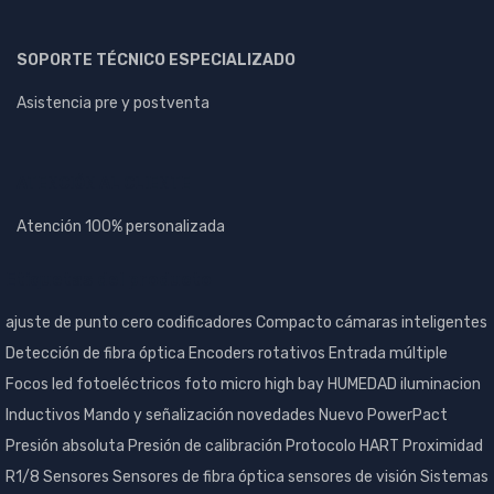
SOPORTE TÉCNICO ESPECIALIZADO
Asistencia pre y postventa
ATENCIÓN AL CLIENTE
Atención 100% personalizada
Etiquetas del producto
ajuste de punto cero
codificadores
Compacto
cámaras inteligentes
Detección de fibra óptica
Encoders rotativos
Entrada múltiple
Focos led
fotoeléctricos
foto micro
high bay
HUMEDAD
iluminacion
Inductivos
Mando y señalización
novedades
Nuevo
PowerPact
Presión absoluta
Presión de calibración
Protocolo HART
Proximidad
R1/8
Sensores
Sensores de fibra óptica
sensores de visión
Sistemas