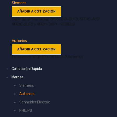
Siemens
AÑADIR A COTIZACION
Cable de alimentación 3m 5FB10-8UF0, 5FB10-4UF1,
5FB10-2UF2 y 5FB11-0UF1 - SIEMENS
Autonics
AÑADIR A COTIZACION
Fotosensor BRQM100-DDTA-C-P Autonics
Cotización Rápida
Marcas
Siemens
Autonics
Schneider Electric
PHILIPS