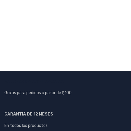
BRQM1M-DDTA| FOTOSENSOR CILÍNDRICO 1 M NPN AUTONICS
Tipo
Autonics
AÑADIR A COTIZACION
Fotosensor BRQM100-DDTA-C Autonics
BRQM100-DDTA-C
BRQM100-DDTA-C| FOTOSENSOR CILÍNDRICO 100 MM NPN Tipo
de
ENTREGAS A NIVEL NACIONAL
Gratis para pedidos a partir de $100
GARANTIA DE 12 MESES
En todos los productos