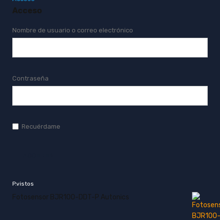
Acceso
Nombre de usuario o correo electrónico
Contraseña
Recuérdame
P.vistos
Fotosensor BJR100-DDT-P Autonics