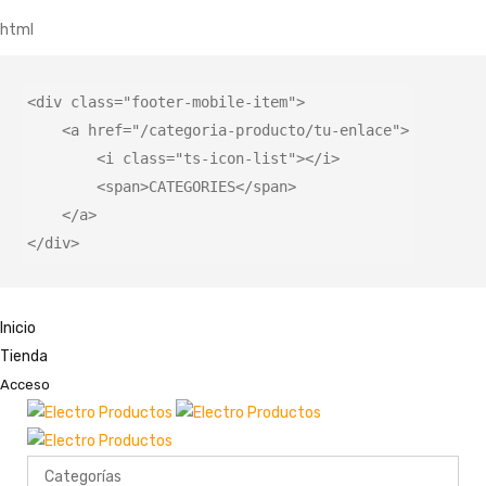
html
<
div
 class=
"footer-mobile-item"
>

    <
a
 href=
"/categoria-producto/tu-enlace"
>

        <
i
 class=
"ts-icon-list"
></
i
>

        <
span
>CATEGORIES</
span
>

    </
a
>

</
div
>
Inicio
Tienda
Acceso