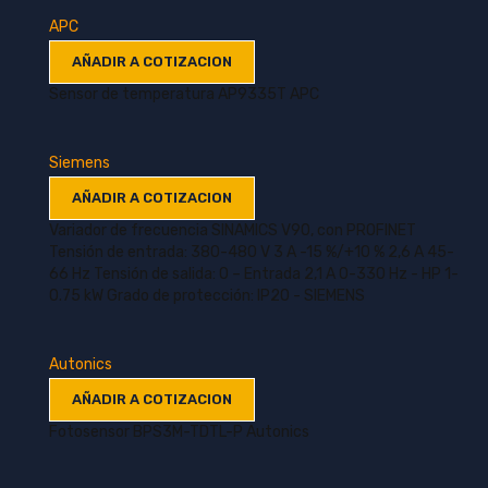
APC
AÑADIR A COTIZACION
Sensor de temperatura AP9335T APC
Siemens
AÑADIR A COTIZACION
Variador de frecuencia SINAMICS V90, con PROFINET
Tensión de entrada: 380-480 V 3 A -15 %/+10 % 2,6 A 45-
66 Hz Tensión de salida: 0 – Entrada 2,1 A 0-330 Hz - HP 1-
0.75 kW Grado de protección: IP20 - SIEMENS
Autonics
AÑADIR A COTIZACION
Fotosensor BPS3M-TDTL-P Autonics