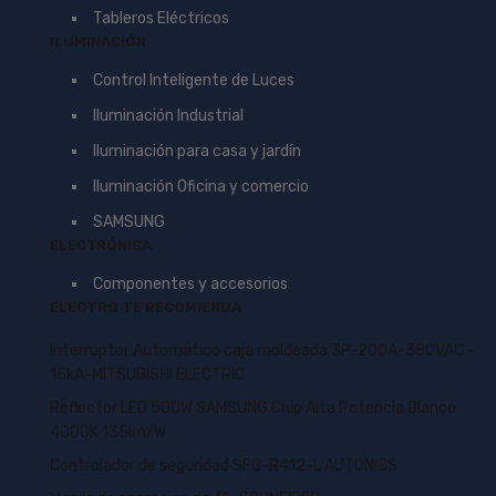
Tableros Eléctricos
ILUMINACIÓN
Control Inteligente de Luces
Iluminación Industrial
Iluminación para casa y jardín
Iluminación Oficina y comercio
SAMSUNG
ELECTRÓNICA
Componentes y accesorios
ELECTRO TE RECOMIENDA
Interruptor Automático caja moldeada 3P-200A-380VAC -
15kA-MITSUBISHI ELECTRIC
Reflector LED 500W SAMSUNG Chip Alta Potencia Blanco
4000K 135lm/W
Controlador de seguridad SFC-R412-L AUTONICS