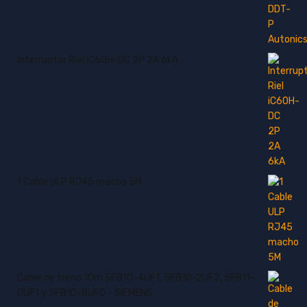
Interruptor Riel iC60H-DC 2P 2A 6kA
1 Cable ULP RJ45 macho 5M
Cable de freno 10m 5FB10-4UF1, 5FB10-2UF2, 5FB11-
0UF1 y 5FB10-8UF0 - SIEMENS