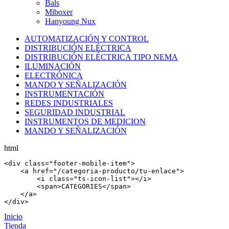
Bals
Miboxer
Hanyoung Nux
AUTOMATIZACIÓN Y CONTROL
DISTRIBUCIÓN ELÉCTRICA
DISTRIBUCIÓN ELÉCTRICA TIPO NEMA
ILUMINACIÓN
ELECTRÓNICA
MANDO Y SEÑALIZACIÓN
INSTRUMENTACIÓN
REDES INDUSTRIALES
SEGURIDAD INDUSTRIAL
INSTRUMENTOS DE MEDICION
MANDO Y SEÑALIZACIÓN
html
<
div
 class=
"footer-mobile-item"
>

    <
a
 href=
"/categoria-producto/tu-enlace"
>

        <
i
 class=
"ts-icon-list"
></
i
>

        <
span
>CATEGORIES</
span
>

    </
a
>

</
div
>
Inicio
Tienda