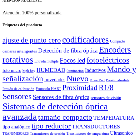
ATENCIÓN AL CLIENTE
Atención 100% personalizada
Etiquetas del producto
codificadores
ajuste de punto cero
Compacto
Encoders
Detección de fibra óptica
cámaras inteligentes
rotativos
fotoeléctricos
Focos led
Entrada múltiple
Mando y
HUMEDAD
Inductivos
foto micro
high bay
iluminacion
señalización
Nuevo
novedades
PowerPact
Presión absoluta
Proximidad
R1/8
Protocolo HART
Presión de calibración
Sensores
Sensores de fibra óptica
sensores de visión
Sistemas de detección óptica
avanzada
tamaño compacto
TEMPERATURA
tipo reductor
TRANSDUCTORES
tipo analógico
Ultrasonico
Transmisores de temperatura
TRANSMISORES
Transmisores de presión