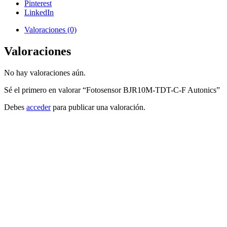
Pinterest
LinkedIn
Valoraciones (0)
Valoraciones
No hay valoraciones aún.
Sé el primero en valorar “Fotosensor BJR10M-TDT-C-F Autonics”
Debes
acceder
para publicar una valoración.
Autonics
Añadir a cotizacion
Fotosensor BRQM1M-DDTA-C-P Autonics
BRQM1M-DDTA-C-P