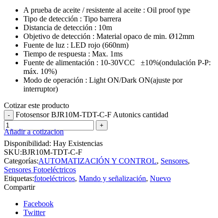
A prueba de aceite / resistente al aceite : Oil proof type
Tipo de detección : Tipo barrera
Distancia de detección : 10m
Objetivo de detección : Material opaco de min. Ø12mm
Fuente de luz : LED rojo (660nm)
Tiempo de respuesta : Max. 1ms
Fuente de alimentación : 10-30VCC ±10%(ondulación P-P:
máx. 10%)
Modo de operación : Light ON/Dark ON(ajuste por
interruptor)
Cotizar este producto
Fotosensor BJR10M-TDT-C-F Autonics cantidad
Añadir a cotizacion
Disponibilidad:
Hay Existencias
SKU:
BJR10M-TDT-C-F
Categorías:
AUTOMATIZACIÓN Y CONTROL
,
Sensores
,
Sensores Fotoeléctricos
Etiquetas:
fotoeléctricos
,
Mando y señalización
,
Nuevo
Compartir
Facebook
Twitter