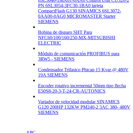
6SL3040-1MA01-0AA0 Control Unit CU320-2
PN 6SL3054-3FC30-1BA0 tarjeta
CompactFlash G130 SINAMICS 6SL3072-
0AA00-0AG0 MICROMASTER Starter
SIEMENS
Bobina de disparo SHT Para
NFC60/100/160/250-MX-MITSUBISHI
ELECTRIC
Módulo de comunicación PROFIBUS para
3RW5 - SIEMENS
Condensador Trifasico Phicap 15 Kvar @ 480V
19A SIEMENS
Encoder rotativo incremental 50mm tipo flecha
E50S8-20-3-T-24-CR-AUTONICS
Variador de velocidad modular SINAMICS
G120 200HP 132KW PM240-2 3AC 380- 480V
SIEMENS
APC