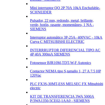
Mini interruptor QO 2P 70A 10kA Enchufable-
SCHNEIDER
Pulsador, 22 mm, redondo, metal, brillante,
verde, botón, rasante, momentáneo, 1 NA -
SIEMENS
Interruptor automático 3P-25A- 400VAC - 10kA
Curva C MITSUBISHI ELECTRIC
INTERRRUPTOR DIFERENCIAL TIPO AC
4P 40A 300mA SIEMENS
Fotosensor BJR10M-TDT-W-F Autonics
Contactor NEMA tipo S,tamaño 1, 27 A 7.5 HP
120Vac
PLC FX3S-30MT-ESS MELSEC FX Mitsubishi
electric
KIT DE TRANSFERENCIA 3WA 5000A
P/3WA1350-5CE02-1AA0 - SIEMENS