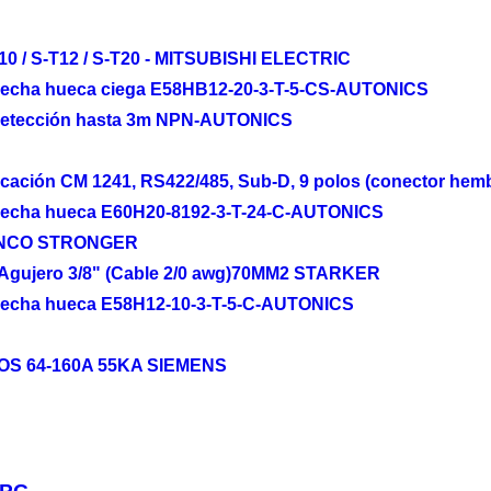
-T10 / S-T12 / S-T20 - MITSUBISHI ELECTRIC
 flecha hueca ciega E58HB12-20-3-T-5-CS-AUTONICS
K detección hasta 3m NPN-AUTONICS
ación CM 1241, RS422/485, Sub-D, 9 polos (conector hem
 flecha hueca E60H20-8192-3-T-24-C-AUTONICS
LANCO STRONGER
 Agujero 3/8" (Cable 2/0 awg)70MM2 STARKER
 flecha hueca E58H12-10-3-T-5-C-AUTONICS
S 64-160A 55KA SIEMENS