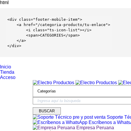
html
<
div
 class=
"footer-mobile-item"
>

    <
a
 href=
"/categoria-producto/tu-enlace"
>

        <
i
 class=
"ts-icon-list"
></
i
>

        <
span
>CATEGORIES</
span
>

    </
a
>

</
div
>
Inicio
Tienda
Acceso
Soporte Téc
Escríbenos a What
Empresa Peruana