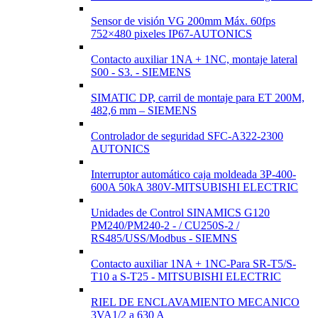
Sensor de visión VG 200mm Máx. 60fps
752×480 pixeles IP67-AUTONICS
Contacto auxiliar 1NA + 1NC, montaje lateral
S00 - S3. - SIEMENS
SIMATIC DP, carril de montaje para ET 200M,
482,6 mm – SIEMENS
Controlador de seguridad SFC-A322-2300
AUTONICS
Interruptor automático caja moldeada 3P-400-
600A 50kA 380V-MITSUBISHI ELECTRIC
Unidades de Control SINAMICS G120
PM240/PM240-2 - / CU250S-2 /
RS485/USS/Modbus - SIEMNS
Contacto auxiliar 1NA + 1NC-Para SR-T5/S-
T10 a S-T25 - MITSUBISHI ELECTRIC
RIEL DE ENCLAVAMIENTO MECANICO
3VA1/2 a 630 A