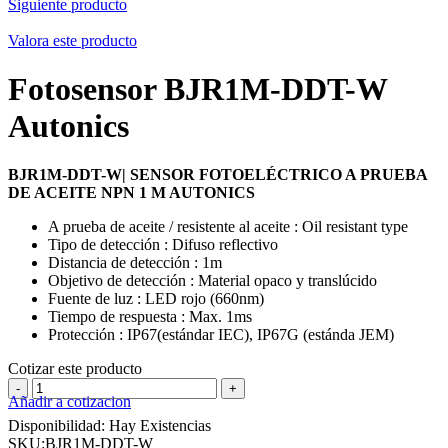
Siguiente producto
Valora este producto
Fotosensor BJR1M-DDT-W
Autonics
BJR1M-DDT-W| SENSOR FOTOELÉCTRICO A PRUEBA
DE ACEITE NPN 1 M AUTONICS
A prueba de aceite / resistente al aceite : Oil resistant type
Tipo de detección : Difuso reflectivo
Distancia de detección : 1m
Objetivo de detección : Material opaco y translúcido
Fuente de luz : LED rojo (660nm)
Tiempo de respuesta : Max. 1ms
Protección : IP67(estándar IEC), IP67G (estánda JEM)
Cotizar este producto
Fotosensor
Añadir a cotizacion
BJR1M-
DDT-
Disponibilidad:
Hay Existencias
W
SKU:
BJR1M-DDT-W