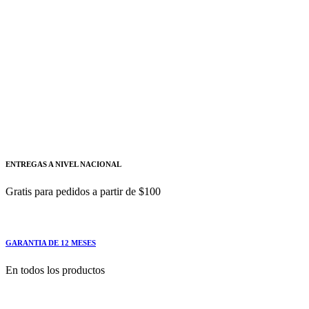
Autonics
Añadir a cotizacion
Fotosensor BRQM1M-DDTA-C Autonics
BRQM1M-DDTA-C
BRQM1M-DDTA-C| FOTOSENSOR CILINDRICO 1
M NPN AUTONICS Tipo
ENTREGAS A NIVEL NACIONAL
Gratis para pedidos a partir de $100
GARANTIA DE 12 MESES
En todos los productos