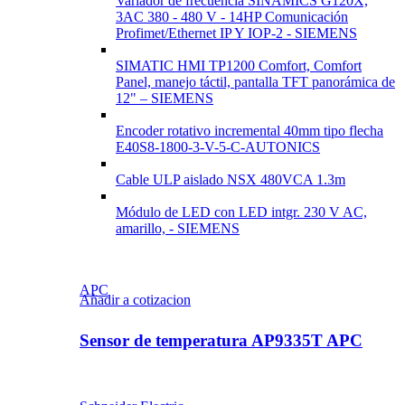
Variador de frecuencia SINAMICS G120X,
3AC 380 - 480 V - 14HP Comunicación
Profimet/Ethernet IP Y IOP-2 - SIEMENS
SIMATIC HMI TP1200 Comfort, Comfort
Panel, manejo táctil, pantalla TFT panorámica de
12" – SIEMENS
Encoder rotativo incremental 40mm tipo flecha
E40S8-1800-3-V-5-C-AUTONICS
Cable ULP aislado NSX 480VCA 1.3m
Módulo de LED con LED intgr. 230 V AC,
amarillo, - SIEMENS
APC
Añadir a cotizacion
Sensor de temperatura AP9335T APC