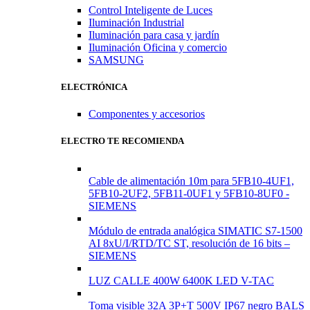
Control Inteligente de Luces
Iluminación Industrial
Iluminación para casa y jardín
Iluminación Oficina y comercio
SAMSUNG
ELECTRÓNICA
Componentes y accesorios
ELECTRO TE RECOMIENDA
Cable de alimentación 10m para 5FB10-4UF1,
5FB10-2UF2, 5FB11-0UF1 y 5FB10-8UF0 -
SIEMENS
Módulo de entrada analógica SIMATIC S7-1500
AI 8xU/I/RTD/TC ST, resolución de 16 bits –
SIEMENS
LUZ CALLE 400W 6400K LED V-TAC
Toma visible 32A 3P+T 500V IP67 negro BALS