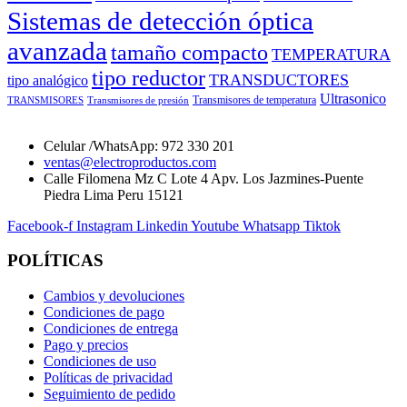
Sistemas de detección óptica
avanzada
tamaño compacto
TEMPERATURA
tipo reductor
TRANSDUCTORES
tipo analógico
Ultrasonico
Transmisores de temperatura
TRANSMISORES
Transmisores de presión
Celular /WhatsApp: 972 330 201
ventas@electroproductos.com
Calle Filomena Mz C Lote 4 Apv. Los Jazmines-Puente
Piedra Lima Peru 15121
Facebook-f
Instagram
Linkedin
Youtube
Whatsapp
Tiktok
POLÍTICAS
Cambios y devoluciones
Condiciones de pago
Condiciones de entrega
Pago y precios
Condiciones de uso
Políticas de privacidad
Seguimiento de pedido