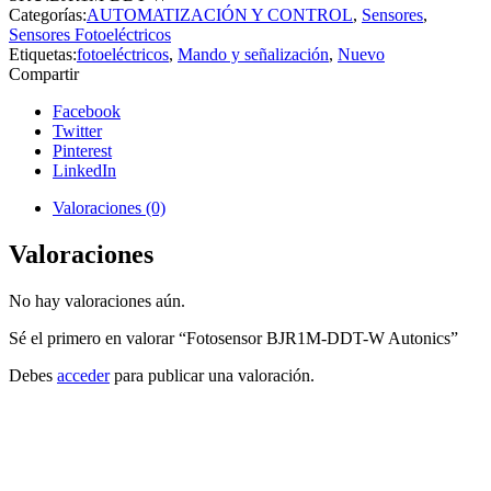
Autonics
Categorías:
AUTOMATIZACIÓN Y CONTROL
,
Sensores
,
cantidad
Sensores Fotoeléctricos
Etiquetas:
fotoeléctricos
,
Mando y señalización
,
Nuevo
Compartir
Facebook
Twitter
Pinterest
LinkedIn
Valoraciones (0)
Valoraciones
No hay valoraciones aún.
Sé el primero en valorar “Fotosensor BJR1M-DDT-W Autonics”
Debes
acceder
para publicar una valoración.