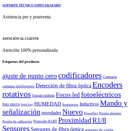
SOPORTE TÉCNICO ESPECIALIZADO
Asistencia pre y postventa
ATENCIÓN AL CLIENTE
Atención 100% personalizada
Etiquetas del producto
codificadores
ajuste de punto cero
Compacto
Encoders
Detección de fibra óptica
cámaras inteligentes
rotativos
fotoeléctricos
Focos led
Entrada múltiple
Mando y
HUMEDAD
Inductivos
foto micro
high bay
iluminacion
señalización
Nuevo
novedades
PowerPact
Presión absoluta
Proximidad
R1/8
Protocolo HART
Presión de calibración
Sensores
Sensores de fibra óptica
sensores de visión