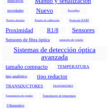
Mando y señalización
Inductivos
Nuevo
novedades
PowerPact
Protocolo HART
Presión absoluta
Presión de calibración
Sensores
Proximidad
R1/8
Sensores de fibra óptica
sensores de visión
Sistemas de detección óptica
avanzada
tamaño compacto
TEMPERATURA
tipo reductor
tipo analógico
TRANSDUCTORES
TRANSMISORES
Transmisores de temperatura
Transmisores de presión
Ultrasonico