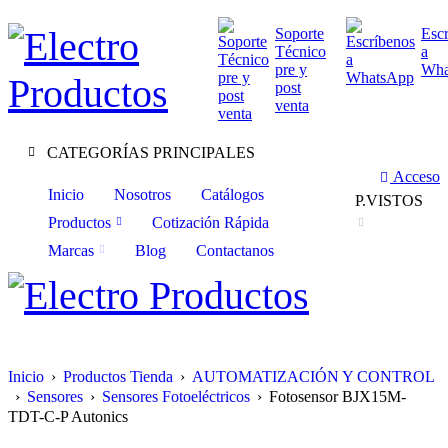
Soporte
Esc
Técnico
a
pre y
Wha
post
venta
CATEGORÍAS PRINCIPALES
Acceso
Inicio
Nosotros
Catálogos
P.VISTOS
Productos
Cotización Rápida
Marcas
Blog
Contactanos
Inicio
›
Productos Tienda
›
AUTOMATIZACIÓN Y CONTROL
›
Sensores
›
Sensores Fotoeléctricos
›
Fotosensor BJX15M-
TDT-C-P Autonics