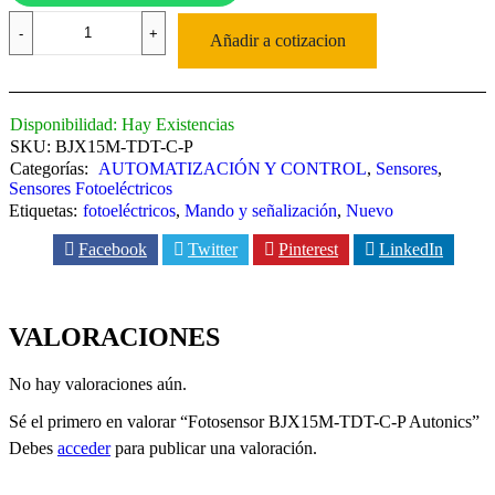
Fotosensor
BJX15M-
Añadir a cotizacion
TDT-
C-
P
Autonics
Disponibilidad:
Hay Existencias
cantidad
SKU:
BJX15M-TDT-C-P
Categorías:
AUTOMATIZACIÓN Y CONTROL
,
Sensores
,
Sensores Fotoeléctricos
Etiquetas:
fotoeléctricos
,
Mando y señalización
,
Nuevo
Facebook
Twitter
Pinterest
LinkedIn
VALORACIONES
No hay valoraciones aún.
Sé el primero en valorar “Fotosensor BJX15M-TDT-C-P Autonics”
Debes
acceder
para publicar una valoración.