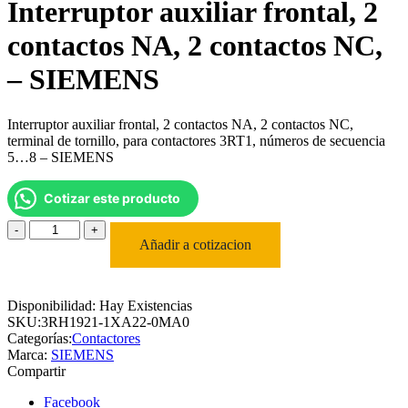
Interruptor auxiliar frontal, 2
contactos NA, 2 contactos NC,
– SIEMENS
Interruptor auxiliar frontal, 2 contactos NA, 2 contactos NC,
terminal de tornillo, para contactores 3RT1, números de secuencia
5…8 – SIEMENS
Cotizar este producto
Interruptor
auxiliar
Añadir a cotizacion
frontal,
2
contactos
Disponibilidad:
Hay Existencias
NA,
SKU:
3RH1921-1XA22-0MA0
2
Categorías:
Contactores
contactos
Marca:
SIEMENS
NC,
Compartir
-
SIEMENS
Facebook
cantidad