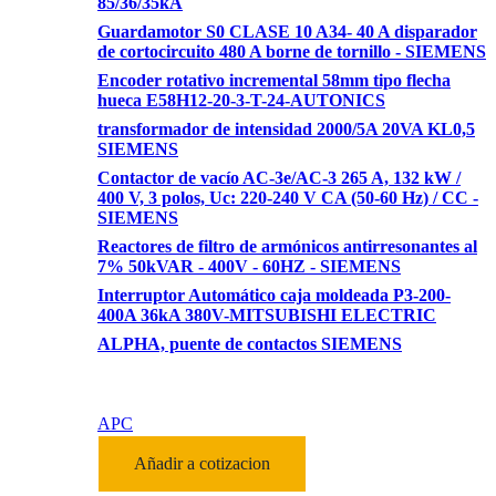
85/36/35kA
Guardamotor S0 CLASE 10 A34- 40 A disparador
de cortocircuito 480 A borne de tornillo - SIEMENS
Encoder rotativo incremental 58mm tipo flecha
hueca E58H12-20-3-T-24-AUTONICS
transformador de intensidad 2000/5A 20VA KL0,5
SIEMENS
Contactor de vacío AC-3e/AC-3 265 A, 132 kW /
400 V, 3 polos, Uc: 220-240 V CA (50-60 Hz) / CC -
SIEMENS
Reactores de filtro de armónicos antirresonantes al
7% 50kVAR - 400V - 60HZ - SIEMENS
Interruptor Automático caja moldeada P3-200-
400A 36kA 380V-MITSUBISHI ELECTRIC
ALPHA, puente de contactos SIEMENS
APC
Añadir a cotizacion