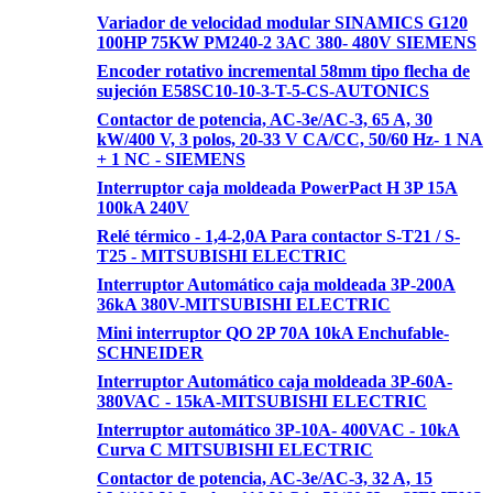
Variador de velocidad modular SINAMICS G120
100HP 75KW PM240-2 3AC 380- 480V SIEMENS
Encoder rotativo incremental 58mm tipo flecha de
sujeción E58SC10-10-3-T-5-CS-AUTONICS
Contactor de potencia, AC-3e/AC-3, 65 A, 30
kW/400 V, 3 polos, 20-33 V CA/CC, 50/60 Hz- 1 NA
+ 1 NC - SIEMENS
Interruptor caja moldeada PowerPact H 3P 15A
100kA 240V
Relé térmico - 1,4-2,0A Para contactor S-T21 / S-
T25 - MITSUBISHI ELECTRIC
Interruptor Automático caja moldeada 3P-200A
36kA 380V-MITSUBISHI ELECTRIC
Mini interruptor QO 2P 70A 10kA Enchufable-
SCHNEIDER
Interruptor Automático caja moldeada 3P-60A-
380VAC - 15kA-MITSUBISHI ELECTRIC
Interruptor automático 3P-10A- 400VAC - 10kA
Curva C MITSUBISHI ELECTRIC
Contactor de potencia, AC-3e/AC-3, 32 A, 15