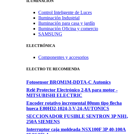
ILUMINACIÓN
Control Inteligente de Luces
Iluminación Industrial
Iluminación para casa y jardín
Iluminación Oficina y comercio
SAMSUNG
ELECTRÓNICA
Componentes y accesorios
ELECTRO TE RECOMIENDA
Fotosensor BRQM1M-DDTA-C Autonics
Relé Protector Electrónico 2-8A para motor -
MITSUBISHI ELECTRIC
Encoder rotativo incremental 80mm tipo flecha
hueca E80H32-1024-3-V-24-AUTONICS
SECCIONADOR FUSIBLE SENTRON 3P NH1,
250A SIEMENS
Interruptor caja moldeada NSX100F 3P 40-100A