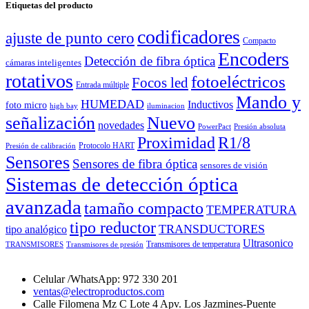
Etiquetas del producto
codificadores
ajuste de punto cero
Compacto
Encoders
Detección de fibra óptica
cámaras inteligentes
rotativos
fotoeléctricos
Focos led
Entrada múltiple
Mando y
HUMEDAD
Inductivos
foto micro
high bay
iluminacion
señalización
Nuevo
novedades
PowerPact
Presión absoluta
Proximidad
R1/8
Protocolo HART
Presión de calibración
Sensores
Sensores de fibra óptica
sensores de visión
Sistemas de detección óptica
avanzada
tamaño compacto
TEMPERATURA
tipo reductor
TRANSDUCTORES
tipo analógico
Ultrasonico
Transmisores de temperatura
TRANSMISORES
Transmisores de presión
Celular /WhatsApp: 972 330 201
ventas@electroproductos.com
Calle Filomena Mz C Lote 4 Apv. Los Jazmines-Puente