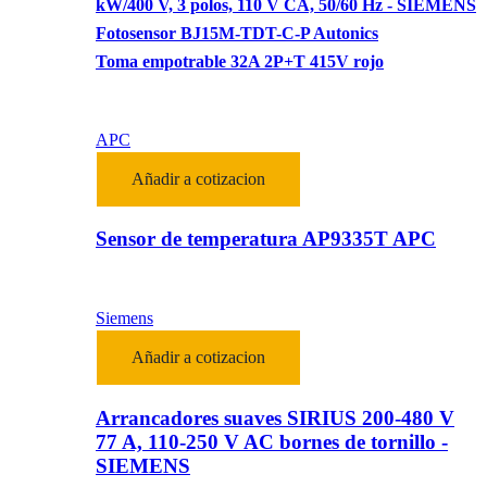
kW/400 V, 3 polos, 110 V CA, 50/60 Hz - SIEMENS
Fotosensor BJ15M-TDT-C-P Autonics
Toma empotrable 32A 2P+T 415V rojo
APC
Añadir a cotizacion
Sensor de temperatura AP9335T APC
Siemens
Añadir a cotizacion
Arrancadores suaves SIRIUS 200-480 V
77 A, 110-250 V AC bornes de tornillo -
SIEMENS