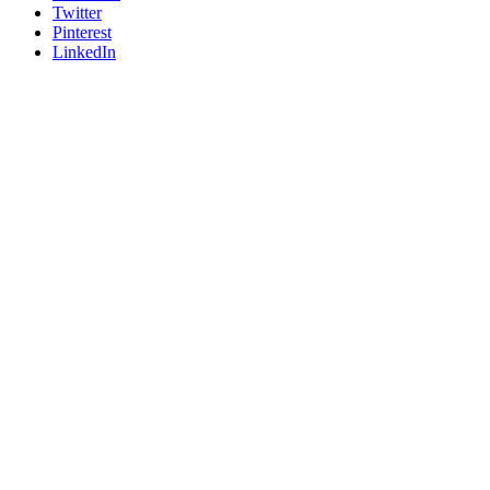
Twitter
Pinterest
LinkedIn
Siemens
Añadir a cotizacion
Kit de cableado para terminal de tornillo Eléctrico y
mecánico - SIEMENS
3RA2933-2BB1
Kit de cableado para terminal de tornillo Eléctrico
Siemens