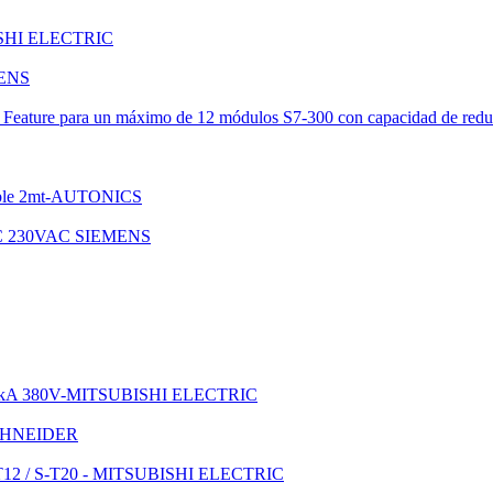
BISHI ELECTRIC
ENS
eature para un máximo de 12 módulos S7-300 con capacidad de re
/cable 2mt-AUTONICS
2 NC 230VAC SIEMENS
0A 10kA 380V-MITSUBISHI ELECTRIC
-SCHNEIDER
/ S-T12 / S-T20 - MITSUBISHI ELECTRIC