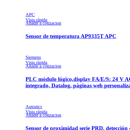
APC
Vista rápida
Añadir a cotizacion
Sensor de temperatura AP9335T APC
Siemens
Vista rápida
Añadir a cotizacion
PLC módulo lógico,display FA/E/S: 24 V AC
integrado, Datalog, páginas web personal
Autonics
Vista rápida
Añadir a cotizacion
Sensor de proximidad serie PRD, detec