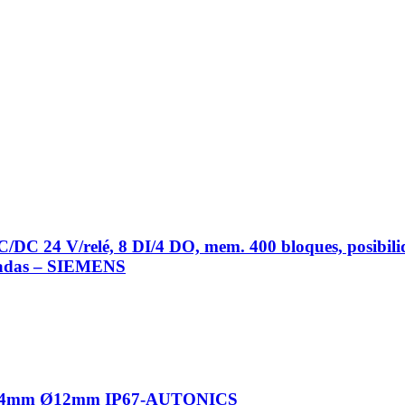
/DC 24 V/relé, 8 DI/4 DO, mem. 400 bloques, posibili
izadas – SIEMENS
ción 4mm Ø12mm IP67-AUTONICS