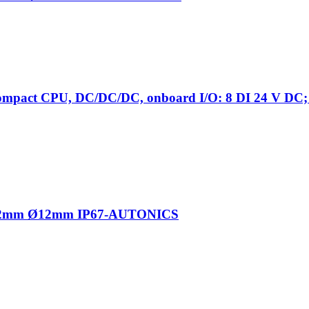
pact CPU, DC/DC/DC, onboard I/O: 8 DI 24 V DC; 
ción 2mm Ø12mm IP67-AUTONICS