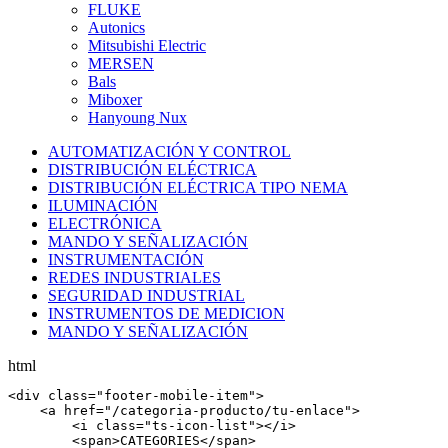
FLUKE
Autonics
Mitsubishi Electric
MERSEN
Bals
Miboxer
Hanyoung Nux
AUTOMATIZACIÓN Y CONTROL
DISTRIBUCIÓN ELÉCTRICA
DISTRIBUCIÓN ELÉCTRICA TIPO NEMA
ILUMINACIÓN
ELECTRÓNICA
MANDO Y SEÑALIZACIÓN
INSTRUMENTACIÓN
REDES INDUSTRIALES
SEGURIDAD INDUSTRIAL
INSTRUMENTOS DE MEDICION
MANDO Y SEÑALIZACIÓN
html
<
div
 class=
"footer-mobile-item"
>

    <
a
 href=
"/categoria-producto/tu-enlace"
>

        <
i
 class=
"ts-icon-list"
></
i
>

        <
span
>CATEGORIES</
span
>
