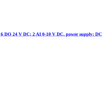
6 DO 24 V DC; 2 AI 0-10 V DC, power supply: DC