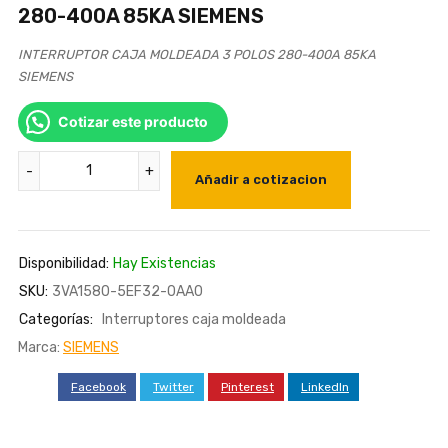
280-400A 85KA SIEMENS
INTERRUPTOR CAJA MOLDEADA 3 POLOS 280-400A 85KA
SIEMENS
Cotizar este producto
INTERRUPTOR
Añadir a cotizacion
CAJA
MOLDEADA
3
Disponibilidad:
Hay Existencias
POLOS
SKU:
3VA1580-5EF32-0AA0
280-
400A
Categorías:
Interruptores caja moldeada
85KA
Marca:
SIEMENS
SIEMENS
Facebook
Twitter
Pinterest
LinkedIn
cantidad