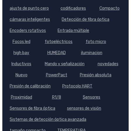
ajuste de punto cero
codificadores
Compacto
cámaras inteligentes
Detección de fibra óptica
Encoders rotativos
Entrada múltiple
Focos led
fotoeléctricos
foto micro
high bay
HUMEDAD
iluminacion
Inductivos
Mando y señalización
novedades
Nuevo
PowerPact
Presión absoluta
Presión de calibración
Protocolo HART
Proximidad
R1/8
Sensores
Sensores de fibra óptica
sensores de visión
Sistemas de detección óptica avanzada
tamaño compacto
TEMPERATURA