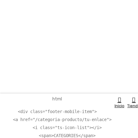
html
Inicio
Tien
<
div
 class=
"footer-mobile-item"
>

    <
a
 href=
"/categoria-producto/tu-enlace"
>

        <
i
 class=
"ts-icon-list"
></
i
>

        <
span
>CATEGORIES</
span
>
