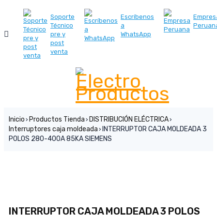
ES
Soporte
Escríbenos
Empres
Técnico
a
Peruan
pre y
WhatsApp
post
venta
Inicio
Productos Tienda
DISTRIBUCIÓN ELÉCTRICA
›
›
›
Interruptores caja moldeada
INTERRUPTOR CAJA MOLDEADA 3
›
POLOS 280-400A 85KA SIEMENS
INTERRUPTOR CAJA MOLDEADA 3 POLOS