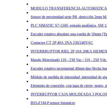
MODULO TRANSFERENCIA AUTOMATICA 
Sensor de proximidad serie PR, detección 2m
PLC SIMATIC S7-1200, entrada analógica, SM
Encoder rotativo absoluto una-vuelta de 50mm
Contactor CT 2P 40A 2NA 230/240VAC
INTERRRUPTOR RIEL 2P 10A 20KA SIEME
Mando Motorizado 110 - 230 Vac / 110 - 250 Vd
Encoder rotativo incremental 40mm tipo flech
Módulo de medida de intensidad, intensidad de a
Elemento de conexión, con tapa de cierre, negro, 
INTERRUPTOR CAJA MOLDEADA 3 POLOS 2
BS5-F1M-P sensor fotomicro