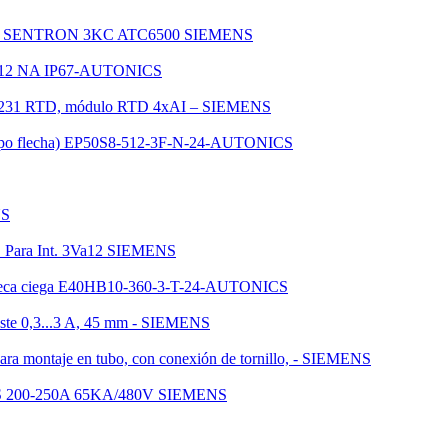
SENTRON 3KC ATC6500 SIEMENS
m M12 NA IP67-AUTONICS
 1231 RTD, módulo RTD 4xAI – SIEMENS
 (Tipo flecha) EP50S8-512-3F-N-24-AUTONICS
NS
c. Para Int. 3Va12 SIEMENS
a hueca ciega E40HB10-360-3-T-24-AUTONICS
juste 0,3...3 A, 45 mm - SIEMENS
para montaje en tubo, con conexión de tornillo, - SIEMENS
00-250A 65KA/480V SIEMENS