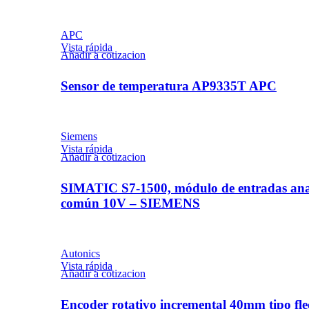
APC
Vista rápida
Añadir a cotizacion
Sensor de temperatura AP9335T APC
Siemens
Vista rápida
Añadir a cotizacion
SIMATIC S7-1500, módulo de entradas analóg
común 10V – SIEMENS
Autonics
Vista rápida
Añadir a cotizacion
Encoder rotativo incremental 40mm tipo 