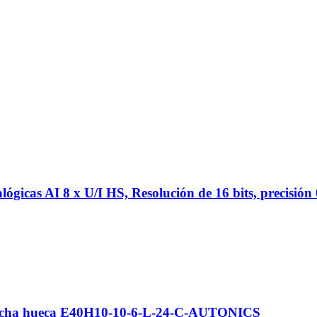
icas AI 8 x U/I HS, Resolución de 16 bits, precisión 
flecha hueca E40H10-10-6-L-24-C-AUTONICS