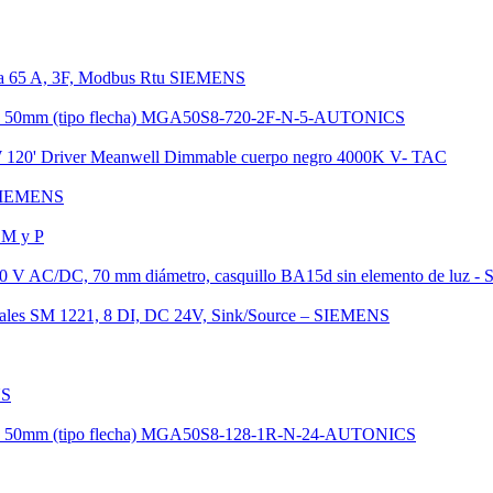
ta 65 A, 3F, Modbus Rtu SIEMENS
ta de 50mm (tipo flecha) MGA50S8-720-2F-N-5-AUTONICS
20' Driver Meanwell Dimmable cuerpo negro 4000K V- TAC
 SIEMENS
 M y P
-230 V AC/DC, 70 mm diámetro, casquillo BA15d sin elemento de luz 
tales SM 1221, 8 DI, DC 24V, Sink/Source – SIEMENS
NS
ta de 50mm (tipo flecha) MGA50S8-128-1R-N-24-AUTONICS