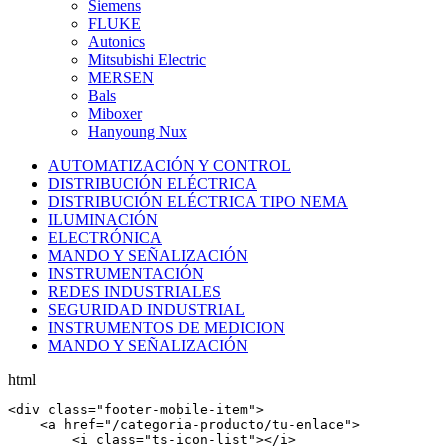
Siemens
FLUKE
Autonics
Mitsubishi Electric
MERSEN
Bals
Miboxer
Hanyoung Nux
AUTOMATIZACIÓN Y CONTROL
DISTRIBUCIÓN ELÉCTRICA
DISTRIBUCIÓN ELÉCTRICA TIPO NEMA
ILUMINACIÓN
ELECTRÓNICA
MANDO Y SEÑALIZACIÓN
INSTRUMENTACIÓN
REDES INDUSTRIALES
SEGURIDAD INDUSTRIAL
INSTRUMENTOS DE MEDICION
MANDO Y SEÑALIZACIÓN
html
<
div
 class=
"footer-mobile-item"
>

    <
a
 href=
"/categoria-producto/tu-enlace"
>

        <
i
 class=
"ts-icon-list"
></
i
>
