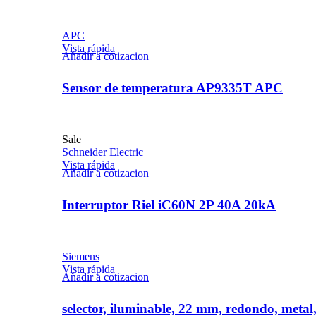
APC
Vista rápida
Añadir a cotizacion
Sensor de temperatura AP9335T APC
Sale
Schneider Electric
Vista rápida
Añadir a cotizacion
Interruptor Riel iC60N 2P 40A 20kA
Siemens
Vista rápida
Añadir a cotizacion
selector, iluminable, 22 mm, redondo, metal,