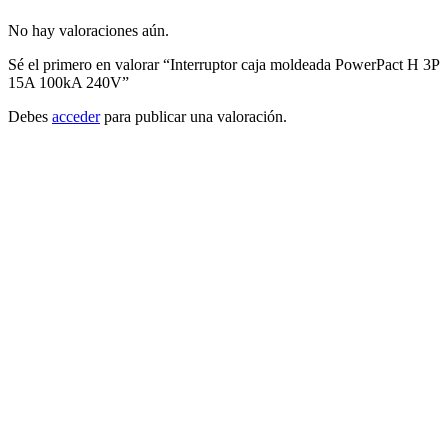
No hay valoraciones aún.
Sé el primero en valorar “Interruptor caja moldeada PowerPact H 3P
15A 100kA 240V”
Debes
acceder
para publicar una valoración.
Schneider Electric
Añadir a cotizacion
Interruptor automático PowerPacT R 3P
2000A 100kA 240V
RJF36200U33A
Interruptor automático PowerPact electrónico Micrologic
5.0S marco R