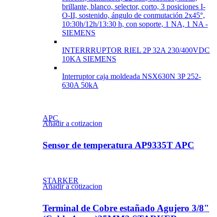
brillante, blanco, selector, corto, 3 posiciones I-
O-II, sostenido, ángulo de conmutación 2x45°,
10:30h/12h/13:30 h, con soporte, 1 NA, 1 NA -
SIEMENS
INTERRRUPTOR RIEL 2P 32A 230/400VDC
10KA SIEMENS
Interruptor caja moldeada NSX630N 3P 252-
630A 50kA
APC
Añadir a cotizacion
Sensor de temperatura AP9335T APC
STARKER
Añadir a cotizacion
Terminal de Cobre estañado Agujero 3/8"