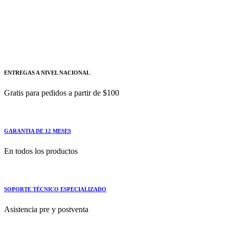
RJF36300U33A
Interruptor automático PowerPact electrónico Micrologic
5.0S marco R
ENTREGAS A NIVEL NACIONAL
Gratis para pedidos a partir de $100
GARANTIA DE 12 MESES
En todos los productos
SOPORTE TÉCNICO ESPECIALIZADO
Asistencia pre y postventa