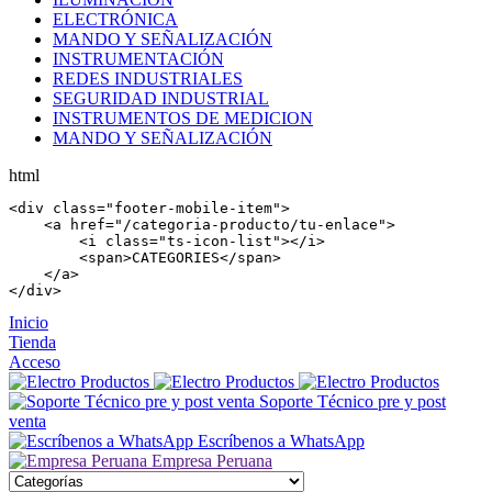
ELECTRÓNICA
MANDO Y SEÑALIZACIÓN
INSTRUMENTACIÓN
REDES INDUSTRIALES
SEGURIDAD INDUSTRIAL
INSTRUMENTOS DE MEDICION
MANDO Y SEÑALIZACIÓN
html
<
div
 class=
"footer-mobile-item"
>

    <
a
 href=
"/categoria-producto/tu-enlace"
>

        <
i
 class=
"ts-icon-list"
></
i
>

        <
span
>CATEGORIES</
span
>

    </
a
>

</
div
>
Inicio
Tienda
Acceso
Soporte Técnico pre y post
venta
Escríbenos a WhatsApp
Empresa Peruana