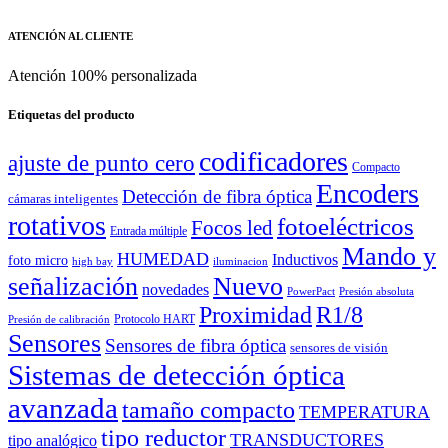
ATENCIÓN AL CLIENTE
Atención 100% personalizada
Etiquetas del producto
codificadores
ajuste de punto cero
Compacto
Encoders
Detección de fibra óptica
cámaras inteligentes
rotativos
fotoeléctricos
Focos led
Entrada múltiple
Mando y
HUMEDAD
Inductivos
foto micro
high bay
iluminacion
señalización
Nuevo
novedades
PowerPact
Presión absoluta
Proximidad
R1/8
Protocolo HART
Presión de calibración
Sensores
Sensores de fibra óptica
sensores de visión
Sistemas de detección óptica
avanzada
tamaño compacto
TEMPERATURA
tipo reductor
TRANSDUCTORES
tipo analógico