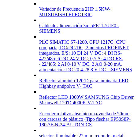
Variador de Frecuencia 2HP 1.5KW-
MITSUBISHI ELECTRIC
Cable de alimentación 3m 5FE11-5UF0 -
SIEMENS
PLC SIMATIC S7-1200, CPU 1217C, CPU
compacta, DC/DC/DC, 2 puertos PROFINET
integrados, E/S: 10 DI 24 V DC; 4 DI RS-
422/485; 6 DO 24 V DC; 0,5 A; 4 DO RS-
422/485; 2 AI 0-10 V DC, 2 AO 0-20 mA,
alimentación: DC 20,4-28,8 V DC – SIEMENS
Reflector aluminio 120`D para luminaria LED
Highbay antipolvo V- TAC
Reflector LED 1000W SAMSUNG Chip Driver
Meanwell 120'D 4000K V-TAC
Encoder rotativo absoluto una-vuelta de 50mm,
con carcasa de plástico (Tipo flecha) EP50S8P-
180-3F-N-24-AUTONICS
selector, iluminable, 22 mm, redondo, metal,