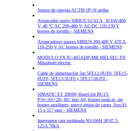
Sensor de energia ACTI9 1P+N arriba
Arrancador suave SIRIUS S2 63 A, 30 kW/400
V, 40 °C AC 200-480 V, AC/DC 110-230 V
bornes de tornillo - SIEMENS
Arrancadores suaves SIRIUS 200-480 V 470 A,
110-250 V AC bornes de tornillo - SIEMENS
MODULO FX3U-485ADP-MB MELSEC FX
Mitsubishi electric
Cable de alimentación 5m 5FE12-0UF0, 5FE15-
0UF0, 5FE13-5UF0 y 5FE17-0UF0 -
SIEMENS
SIMATIC ET 200SP, BaseUnit BU15-
P16+A0+2D, BU tipo A0, bornes push-in, sin
bornes auxiliares, nuevo grupo de carga, AnxAl:
15 x 117 mm – SIEMENS
Interruptor caja moldeada NS100H 3P 87.5-
125A 70kA