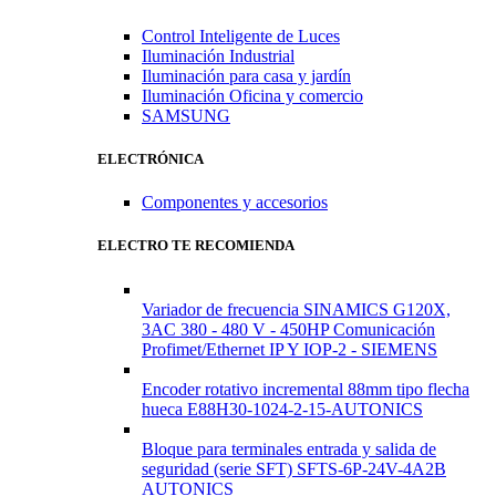
Control Inteligente de Luces
Iluminación Industrial
Iluminación para casa y jardín
Iluminación Oficina y comercio
SAMSUNG
ELECTRÓNICA
Componentes y accesorios
ELECTRO TE RECOMIENDA
Variador de frecuencia SINAMICS G120X,
3AC 380 - 480 V - 450HP Comunicación
Profimet/Ethernet IP Y IOP-2 - SIEMENS
Encoder rotativo incremental 88mm tipo flecha
hueca E88H30-1024-2-15-AUTONICS
Bloque para terminales entrada y salida de
seguridad (serie SFT) SFTS-6P-24V-4A2B
AUTONICS