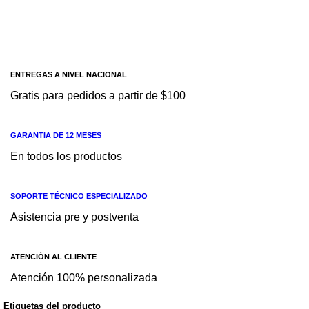
Interruptor automático 3P-25A- 400VAC -
10kA Curva D MITSUBISHI ELECTRIC
BHW-T10 3P25A D
Interruptor automático 3P-25A- 400VAC - 10kA Curva D
ENTREGAS A NIVEL NACIONAL
Gratis para pedidos a partir de $100
GARANTIA DE 12 MESES
En todos los productos
SOPORTE TÉCNICO ESPECIALIZADO
Asistencia pre y postventa
ATENCIÓN AL CLIENTE
Atención 100% personalizada
Etiquetas del producto