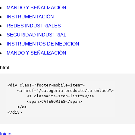
MANDO Y SEÑALIZACIÓN
INSTRUMENTACIÓN
REDES INDUSTRIALES
SEGURIDAD INDUSTRIAL
INSTRUMENTOS DE MEDICION
MANDO Y SEÑALIZACIÓN
html
<
div
 class=
"footer-mobile-item"
>

    <
a
 href=
"/categoria-producto/tu-enlace"
>

        <
i
 class=
"ts-icon-list"
></
i
>

        <
span
>CATEGORIES</
span
>

    </
a
>

</
div
>
Inicio