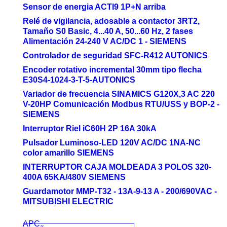
Sensor de energia ACTI9 1P+N arriba
Relé de vigilancia, adosable a contactor 3RT2,
Tamaño S0 Basic, 4...40 A, 50...60 Hz, 2 fases
Alimentación 24-240 V AC/DC 1 - SIEMENS
Controlador de seguridad SFC-R412 AUTONICS
Encoder rotativo incremental 30mm tipo flecha
E30S4-1024-3-T-5-AUTONICS
Variador de frecuencia SINAMICS G120X,3 AC 220
V-20HP Comunicación Modbus RTU/USS y BOP-2 -
SIEMENS
Interruptor Riel iC60H 2P 16A 30kA
Pulsador Luminoso-LED 120V AC/DC 1NA-NC
color amarillo SIEMENS
INTERRUPTOR CAJA MOLDEADA 3 POLOS 320-
400A 65KA/480V SIEMENS
Guardamotor MMP-T32 - 13A-9-13 A - 200/690VAC -
MITSUBISHI ELECTRIC
APC