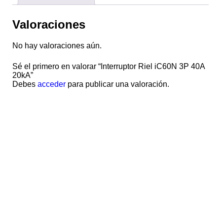
Valoraciones
No hay valoraciones aún.
Sé el primero en valorar “Interruptor Riel iC60N 3P 40A
20kA”
Debes
acceder
para publicar una valoración.
Mitsubishi Electric
AÑADIR A COTIZACION
Interruptor automático 3P-32A- 400VAC -
10kA Curva D MITSUBISHI ELECTRIC
BHW-T10 3P32A D
Interruptor automático 3P-32A- 400VAC - 10kA Curva D
Mitsubishi Electric