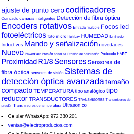
codificadores
ajuste de punto cero
Detección de fibra óptica
cámaras inteligentes
Compacto
Encoders rotativos
Focos led
Entrada múltiple
fotoeléctricos
HUMEDAD
foto micro
high bay
iluminacion
Mando y señalización
Inductivos
novedades
Nuevo
Protocolo HART
PowerPact
Presión absoluta
Presión de calibración
Sensores
Proximidad
R1/8
Sensores de
Sistemas de
fibra óptica
sensores de visión
detección óptica avanzada
tamaño
compacto
tipo
TEMPERATURA
tipo analógico
reductor
TRANSDUCTORES
TRANSMISORES
Transmisores de
Ultrasonico
Transmisores de temperatura
presión
Celular /WhatsApp: 972 330 201
ventas@electroproductos.com