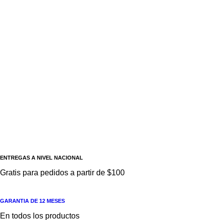
Autonics
AÑADIR A
COTIZACION
Interuptor de
seguridad (serie
SF2KR) SF2KR-
SF2KR-MRRR-A2B-01
MRRR-A2B-01
Voltaje de entrada del
AUTONICS
solenoide : 24VDC
ENTREGAS A NIVEL NACIONAL
Gratis para pedidos a partir de $100
GARANTIA DE 12 MESES
En todos los productos