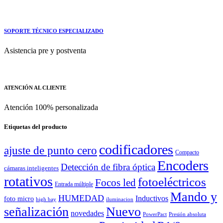
SOPORTE TÉCNICO ESPECIALIZADO
Asistencia pre y postventa
ATENCIÓN AL CLIENTE
Atención 100% personalizada
Etiquetas del producto
codificadores
ajuste de punto cero
Compacto
Encoders
Detección de fibra óptica
cámaras inteligentes
rotativos
fotoeléctricos
Focos led
Entrada múltiple
Mando y
HUMEDAD
Inductivos
foto micro
high bay
iluminacion
señalización
Nuevo
novedades
PowerPact
Presión absoluta