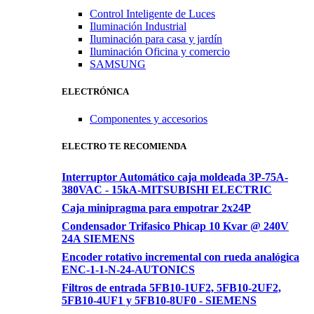
Control Inteligente de Luces
Iluminación Industrial
Iluminación para casa y jardín
Iluminación Oficina y comercio
SAMSUNG
ELECTRÓNICA
Componentes y accesorios
ELECTRO TE RECOMIENDA
Interruptor Automático caja moldeada 3P-75A-
380VAC - 15kA-MITSUBISHI ELECTRIC
Caja minipragma para empotrar 2x24P
Condensador Trifasico Phicap 10 Kvar @ 240V
24A SIEMENS
Encoder rotativo incremental con rueda analógica
ENC-1-1-N-24-AUTONICS
Filtros de entrada 5FB10-1UF2, 5FB10-2UF2,
5FB10-4UF1 y 5FB10-8UF0 - SIEMENS