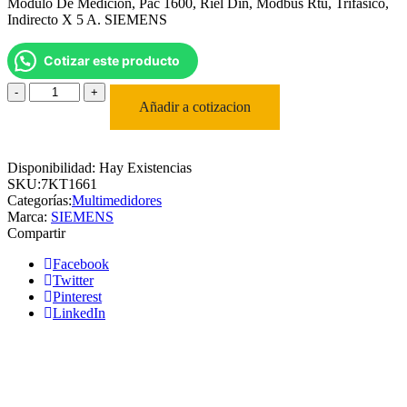
Modulo De Medicion, Pac 1600, Riel Din, Modbus Rtu, Trifasico,
Indirecto X 5 A. SIEMENS
Cotizar este producto
Modulo
De
Añadir a cotizacion
Medicion,
Pac
1600,
Disponibilidad:
Hay Existencias
Riel
SKU:
7KT1661
Din,
Categorías:
Multimedidores
Modbus
Marca:
SIEMENS
Rtu,
Compartir
Trifasico,
Indirecto
Facebook
X
Twitter
5
Pinterest
A.
LinkedIn
SIEMENS
cantidad