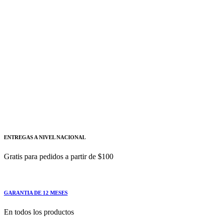
Siemens
Añadir a cotizacion
Modulo De Medicion Pac2200, Lcd, Directo Hasta
65 A, 3F, Modbus Tcp SIEMENS
7KM2200-2EA40-1EA1
Modulo De Medicion Pac2200, Lcd, Directo Hasta 65
ENTREGAS A NIVEL NACIONAL
Gratis para pedidos a partir de $100
GARANTIA DE 12 MESES
En todos los productos