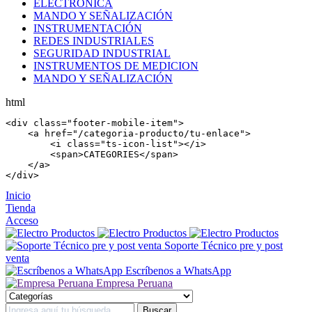
ELECTRÓNICA
MANDO Y SEÑALIZACIÓN
INSTRUMENTACIÓN
REDES INDUSTRIALES
SEGURIDAD INDUSTRIAL
INSTRUMENTOS DE MEDICION
MANDO Y SEÑALIZACIÓN
html
<
div
 class=
"footer-mobile-item"
>

    <
a
 href=
"/categoria-producto/tu-enlace"
>

        <
i
 class=
"ts-icon-list"
></
i
>

        <
span
>CATEGORIES</
span
>

    </
a
>

</
div
>
Inicio
Tienda
Acceso
Soporte Técnico pre y post
venta
Escríbenos a WhatsApp
Empresa Peruana