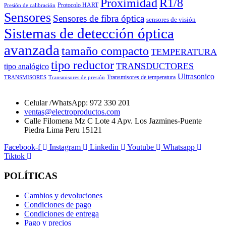
Proximidad
R1/8
Protocolo HART
Presión de calibración
Sensores
Sensores de fibra óptica
sensores de visión
Sistemas de detección óptica
avanzada
tamaño compacto
TEMPERATURA
tipo reductor
TRANSDUCTORES
tipo analógico
Ultrasonico
Transmisores de temperatura
TRANSMISORES
Transmisores de presión
Celular /WhatsApp: 972 330 201
ventas@electroproductos.com
Calle Filomena Mz C Lote 4 Apv. Los Jazmines-Puente
Piedra Lima Peru 15121
Facebook-f
Instagram
Linkedin
Youtube
Whatsapp
Tiktok
POLÍTICAS
Cambios y devoluciones
Condiciones de pago
Condiciones de entrega
Pago y precios