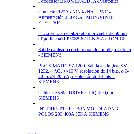
Fotosensor BRQM100-DDTA-P Autonics
Contactor 120A - AC-3-2NA + 2NC -
Alimentación 380VCA - MITSUBISHI
ELECTRIC
Encoder rotativo absoluto una-vuelta de 50mm
(Tipo flecha) EP50S8-6-1R-N-5-AUTONICS
Kit de cableado con terminal de tornillo, eléctrico
- SIEMENS
PLC SIMATIC S7-1200, Salida analógica, SM
1232, 4 AO, +/-10 V, resolución de 14 bits, o 0-
20 mA/4-20 mA, resolución de 13 bits –
SIEMENS
Cables de señal DRIVE-CLIQ de 0,6m
SIEMENS
INTERRUPTOR CAJA MOLDEADA 3
POLOS 280-400A 85KA SIEMENS