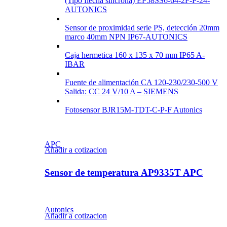
(Tipo flecha síncrona) EP58SS6-64-2F-P-24-
AUTONICS
Sensor de proximidad serie PS, detección 20mm
marco 40mm NPN IP67-AUTONICS
Caja hermetica 160 x 135 x 70 mm IP65 A-
IBAR
Fuente de alimentación CA 120-230/230-500 V
Salida: CC 24 V/10 A – SIEMENS
Fotosensor BJR15M-TDT-C-P-F Autonics
APC
Añadir a cotizacion
Sensor de temperatura AP9335T APC
Autonics
Añadir a cotizacion