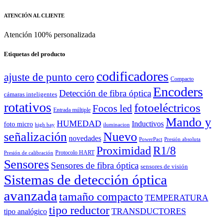
ATENCIÓN AL CLIENTE
Atención 100% personalizada
Etiquetas del producto
codificadores
ajuste de punto cero
Compacto
Encoders
Detección de fibra óptica
cámaras inteligentes
rotativos
fotoeléctricos
Focos led
Entrada múltiple
Mando y
HUMEDAD
Inductivos
foto micro
high bay
iluminacion
señalización
Nuevo
novedades
PowerPact
Presión absoluta
Proximidad
R1/8
Protocolo HART
Presión de calibración
Sensores
Sensores de fibra óptica
sensores de visión
Sistemas de detección óptica
avanzada
tamaño compacto
TEMPERATURA
tipo reductor
TRANSDUCTORES
tipo analógico