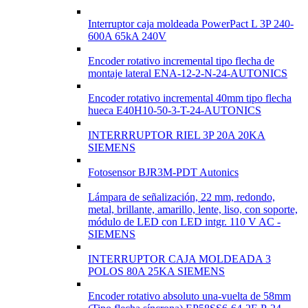
Interruptor caja moldeada PowerPact L 3P 240-
600A 65kA 240V
Encoder rotativo incremental tipo flecha de
montaje lateral ENA-12-2-N-24-AUTONICS
Encoder rotativo incremental 40mm tipo flecha
hueca E40H10-50-3-T-24-AUTONICS
INTERRRUPTOR RIEL 3P 20A 20KA
SIEMENS
Fotosensor BJR3M-PDT Autonics
Lámpara de señalización, 22 mm, redondo,
metal, brillante, amarillo, lente, liso, con soporte,
módulo de LED con LED intgr. 110 V AC -
SIEMENS
INTERRUPTOR CAJA MOLDEADA 3
POLOS 80A 25KA SIEMENS
Encoder rotativo absoluto una-vuelta de 58mm