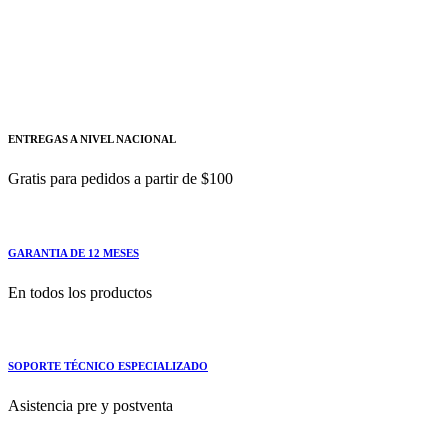
SIEMENS
6SL3210-1PC31-1ULO
Este módulo de potencia ofrece un control flexible
ENTREGAS A NIVEL NACIONAL
Gratis para pedidos a partir de $100
GARANTIA DE 12 MESES
En todos los productos
SOPORTE TÉCNICO ESPECIALIZADO
Asistencia pre y postventa