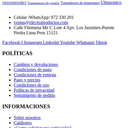
Ultrasonico
Transmisores de temperatura
TRANSMISORES
Transmisores de presión
Celular /WhatsApp: 972 330 201
ventas@electroproductos.com
Calle Filomena Mz C Lote 4 Apv. Los Jazmines-Puente
Piedra Lima Peru 15121
Facebook-f
Instagram
Linkedin
Youtube
Whatsapp
Tiktok
POLÍTICAS
Cambios y devoluciones
Condiciones de pago
Condiciones de entrega
Pago y precios
Condiciones de uso
Políticas de privacidad
Seguimiento de pedido
INFORMACIONES
Sobre nosotros
Catálogos
¿Como solicitar una cotización?