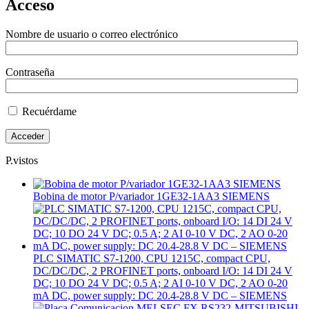
Acceso
Nombre de usuario o correo electrónico
Contraseña
Recuérdame
P.vistos
Bobina de motor P/variador 1GE32-1AA3 SIEMENS
PLC SIMATIC S7-1200, CPU 1215C, compact CPU,
DC/DC/DC, 2 PROFINET ports, onboard I/O: 14 DI 24 V
DC; 10 DO 24 V DC; 0.5 A; 2 AI 0-10 V DC, 2 AO 0-20
mA DC, power supply: DC 20.4-28.8 V DC – SIEMENS