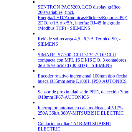
SENTRON PAC5200, LCD display gráfico, +
200 variables, (incl.
Energía/THD/Armónicas/Flickers/Reportes PQ),
2DO, x/1A ó x/5A, interfaz RJ-45 Integrado
(Modbus TCP) - SIEMENS
Relé de sobrecarga 4,5...6,3 A Térmico S0, -
SIEMENS
SIMATIC S7-300, CPU 313C-2 DP CPU
compacta con MPI, 16 DI/16 DO, 3 contadores
de alta velocidad (30 kHz) – SIEMENS
Encoder rotativo incremental 100mm tipo flecha
hueca Ø35mm serie E100H, IP50-AUTONICS
Sensor de proximidad serie PRD, detección 7mm
Ø18mm IP67-AUTONICS
Interruptor automático caja moldeada 4P-175-
250A 36kA 380V-MITSUBISHI ELECTRIC
Contacto auxiliar 1A1B-MITSUBISHI
ELECTRIC