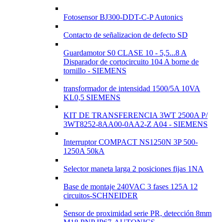
Fotosensor BJ300-DDT-C-P Autonics
Contacto de señalizacion de defecto SD
Guardamotor S0 CLASE 10 - 5,5...8 A
Disparador de cortocircuito 104 A borne de
tornillo - SIEMENS
transformador de intensidad 1500/5A 10VA
KL0,5 SIEMENS
KIT DE TRANSFERENCIA 3WT 2500A P/
3WT8252-8AA00-0AA2-Z A04 - SIEMENS
Interruptor COMPACT NS1250N 3P 500-
1250A 50kA
Selector maneta larga 2 posiciones fijas 1NA
Base de montaje 240VAC 3 fases 125A 12
circuitos-SCHNEIDER
Sensor de proximidad serie PR, detección 8mm