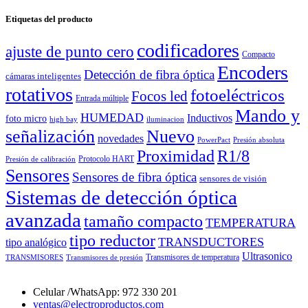
Etiquetas del producto
codificadores
ajuste de punto cero
Compacto
Encoders
Detección de fibra óptica
cámaras inteligentes
rotativos
fotoeléctricos
Focos led
Entrada múltiple
Mando y
HUMEDAD
Inductivos
foto micro
high bay
iluminacion
señalización
Nuevo
novedades
PowerPact
Presión absoluta
Proximidad
R1/8
Protocolo HART
Presión de calibración
Sensores
Sensores de fibra óptica
sensores de visión
Sistemas de detección óptica
avanzada
tamaño compacto
TEMPERATURA
tipo reductor
TRANSDUCTORES
tipo analógico
Ultrasonico
Transmisores de temperatura
TRANSMISORES
Transmisores de presión
Celular /WhatsApp: 972 330 201
ventas@electroproductos.com