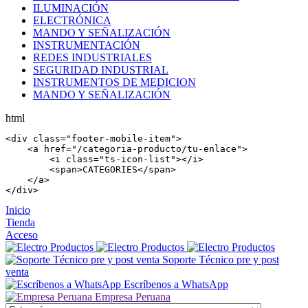
ILUMINACIÓN
ELECTRÓNICA
MANDO Y SEÑALIZACIÓN
INSTRUMENTACIÓN
REDES INDUSTRIALES
SEGURIDAD INDUSTRIAL
INSTRUMENTOS DE MEDICION
MANDO Y SEÑALIZACIÓN
html
<
div
 class=
"footer-mobile-item"
>

    <
a
 href=
"/categoria-producto/tu-enlace"
>

        <
i
 class=
"ts-icon-list"
></
i
>

        <
span
>CATEGORIES</
span
>

    </
a
>

</
div
>
Inicio
Tienda
Acceso
Soporte Técnico pre y post
venta
Escríbenos a WhatsApp
Empresa Peruana