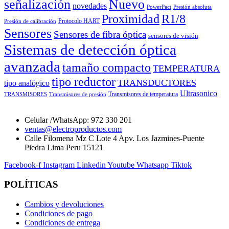
señalización
Nuevo
novedades
PowerPact
Presión absoluta
Proximidad
R1/8
Protocolo HART
Presión de calibración
Sensores
Sensores de fibra óptica
sensores de visión
Sistemas de detección óptica
avanzada
tamaño compacto
TEMPERATURA
tipo reductor
TRANSDUCTORES
tipo analógico
Ultrasonico
Transmisores de temperatura
TRANSMISORES
Transmisores de presión
Celular /WhatsApp: 972 330 201
ventas@electroproductos.com
Calle Filomena Mz C Lote 4 Apv. Los Jazmines-Puente
Piedra Lima Peru 15121
Facebook-f
Instagram
Linkedin
Youtube
Whatsapp
Tiktok
POLÍTICAS
Cambios y devoluciones
Condiciones de pago
Condiciones de entrega