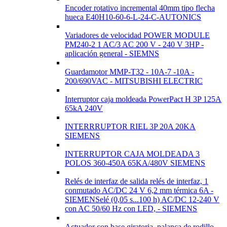
Encoder rotativo incremental 40mm tipo flecha
hueca E40H10-60-6-L-24-C-AUTONICS
Variadores de velocidad POWER MODULE
PM240-2 1 AC/3 AC 200 V - 240 V 3HP -
aplicación general - SIEMNS
Guardamotor MMP-T32 - 10A-7 -10A -
200/690VAC - MITSUBISHI ELECTRIC
Interruptor caja moldeada PowerPact H 3P 125A
65kA 240V
INTERRRUPTOR RIEL 3P 20A 20KA
SIEMENS
INTERRUPTOR CAJA MOLDEADA 3
POLOS 360-450A 65KA/480V SIEMENS
Relés de interfaz de salida relés de interfaz, 1
conmutado AC/DC 24 V 6,2 mm térmica 6A -
SIEMENSelé (0,05 s...100 h) AC/DC 12-240 V
con AC 50/60 Hz con LED, - SIEMENS
Actuador con base giratoria, palanca de rodillo