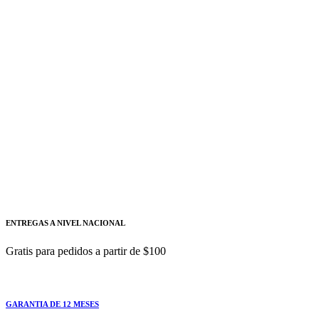
Reactores de filtro de armónicos antirresonantes al 7%
Siemens
Añadir a cotizacion
Reactores de filtro de armónicos
antirresonantes al 7% 12.5kVAR - 400V -
60HZ - SIEMENS
B44066-D7012-M401
Reactores de filtro de armónicos antirresonantes al 7%
ENTREGAS A NIVEL NACIONAL
Gratis para pedidos a partir de $100
GARANTIA DE 12 MESES