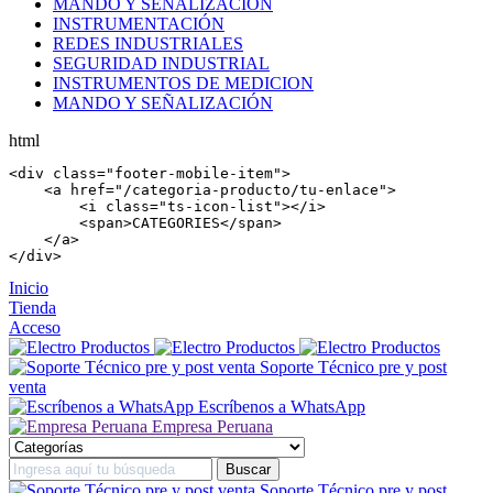
MANDO Y SEÑALIZACIÓN
INSTRUMENTACIÓN
REDES INDUSTRIALES
SEGURIDAD INDUSTRIAL
INSTRUMENTOS DE MEDICION
MANDO Y SEÑALIZACIÓN
html
<
div
 class=
"footer-mobile-item"
>

    <
a
 href=
"/categoria-producto/tu-enlace"
>

        <
i
 class=
"ts-icon-list"
></
i
>

        <
span
>CATEGORIES</
span
>

    </
a
>

</
div
>
Inicio
Tienda
Acceso
Soporte Técnico pre y post
venta
Escríbenos a WhatsApp
Empresa Peruana
Soporte Técnico pre y post