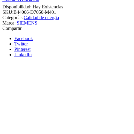
Disponibilidad:
Hay Existencias
SKU:
B44066-D7050-M401
Categorías:
Calidad de energia
Marca:
SIEMENS
Compartir
Facebook
Twitter
Pinterest
LinkedIn
Siemens
Añadir a cotizacion
Reactores de filtro de armónicos
antirresonantes al 7% 50kVAR - 440V -
60HZ - SIEMENS