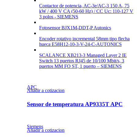
Contactor de potencia, AC-3e/AC-3 150 A, 75
kW / 400 V CA (50-60 Hz) / CC Uc: 110-127 V
3 polos - SIEMENS
Fotosensor BJX1M-DDT-P Autonics
Encoder rotativo incremental 58mm tipo flecha
hueca E58H12-10-3-V-24-C-AUTONICS
SCALANCE XB213-3 Managed Layer 2 IE
Switch 13 puertos RJ45 de 10/100 Mbit/s, 3
puertos MM FO ST, 1 puerto – SIEMENS
APC
Añadir a cotizacion
Sensor de temperatura AP9335T APC
Siemens
Añadir a cotizacion