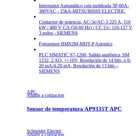
Interruptor Automático caja moldeada 3P-60A-
380VAC - 15kA-MITSUBISHI ELECTRIC
Contactor de potencia, AC-3e/AC-3 225 A, 110
kW / 400 V CA (50-60 Hz) / CC Uc: 110-127 V
3 polos - SIEMENS
Fotosensor BMS2M-MDT-P Autonics
PLC SIMATIC S7-1200, Salida analógica, SM
1232, 2 AO, +/-10V, Resolución de 14 bits, o 0-
20 mA/4-20 mA, Resolución de 13 bits –
SIEMENS
APC
Añadir a cotizacion
Sensor de temperatura AP9335T APC
Schneider Electric
Añadir a cotizacion