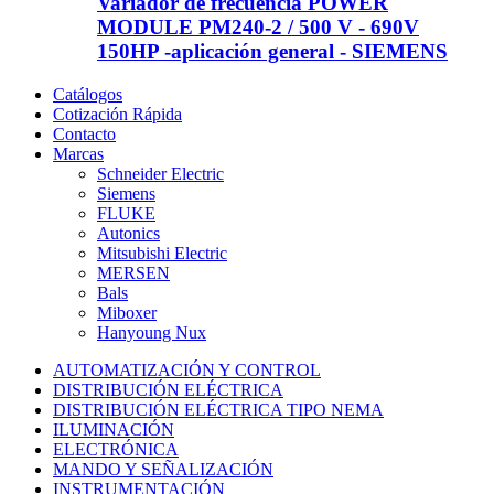
Variador de frecuencia POWER
MODULE PM240-2 / 500 V - 690V
150HP -aplicación general - SIEMENS
Catálogos
Cotización Rápida
Contacto
Marcas
Schneider Electric
Siemens
FLUKE
Autonics
Mitsubishi Electric
MERSEN
Bals
Miboxer
Hanyoung Nux
AUTOMATIZACIÓN Y CONTROL
DISTRIBUCIÓN ELÉCTRICA
DISTRIBUCIÓN ELÉCTRICA TIPO NEMA
ILUMINACIÓN
ELECTRÓNICA
MANDO Y SEÑALIZACIÓN
INSTRUMENTACIÓN