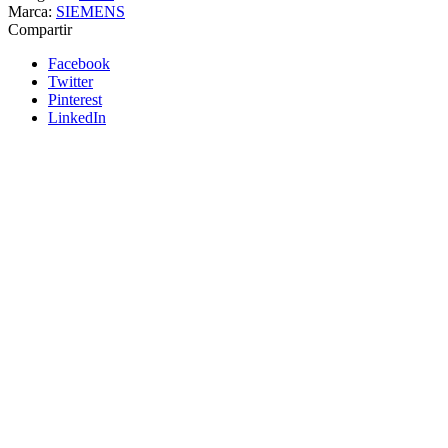
Marca:
SIEMENS
Compartir
Facebook
Twitter
Pinterest
LinkedIn
Siemens
Añadir a cotizacion
Relé de vigilancia digital 3 x 160 hasta 690
V AC 50 a 60Hz Subtensión y sobretensión
160-690V Histéresis 1-20 V - SIEMENS
3UG4617-1CR20
Relé de vigilancia digital para tensión de red