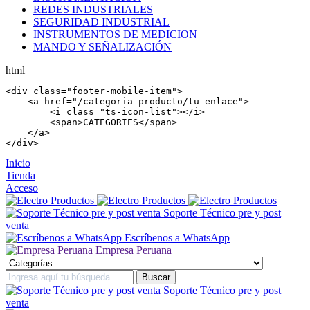
REDES INDUSTRIALES
SEGURIDAD INDUSTRIAL
INSTRUMENTOS DE MEDICION
MANDO Y SEÑALIZACIÓN
html
<
div
 class=
"footer-mobile-item"
>

    <
a
 href=
"/categoria-producto/tu-enlace"
>

        <
i
 class=
"ts-icon-list"
></
i
>

        <
span
>CATEGORIES</
span
>

    </
a
>

</
div
>
Inicio
Tienda
Acceso
Soporte Técnico pre y post
venta
Escríbenos a WhatsApp
Empresa Peruana
Soporte Técnico pre y post
venta