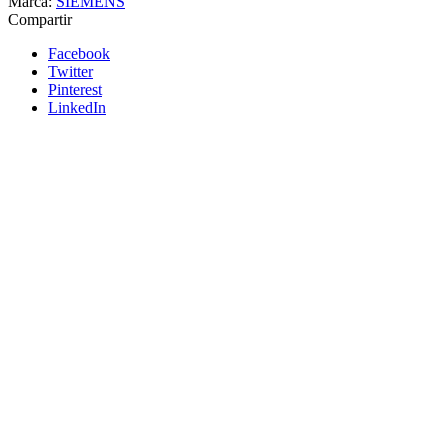
Marca:
SIEMENS
Compartir
Facebook
Twitter
Pinterest
LinkedIn
Siemens
Añadir a cotizacion
Variador de velocidad modular SINAMICS
G120 40HP 30KW PM240-2 3AC 200-240V
SIEMENS
6SL3210-1PC31-1ULO
Este módulo de potencia ofrece un control flexible