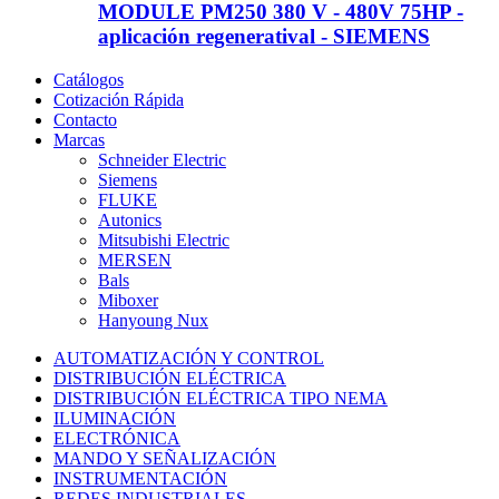
MODULE PM250 380 V - 480V 75HP -
aplicación regeneratival - SIEMENS
Catálogos
Cotización Rápida
Contacto
Marcas
Schneider Electric
Siemens
FLUKE
Autonics
Mitsubishi Electric
MERSEN
Bals
Miboxer
Hanyoung Nux
AUTOMATIZACIÓN Y CONTROL
DISTRIBUCIÓN ELÉCTRICA
DISTRIBUCIÓN ELÉCTRICA TIPO NEMA
ILUMINACIÓN
ELECTRÓNICA
MANDO Y SEÑALIZACIÓN
INSTRUMENTACIÓN
REDES INDUSTRIALES