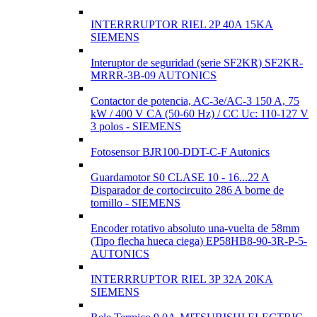
INTERRRUPTOR RIEL 2P 40A 15KA
SIEMENS
Interuptor de seguridad (serie SF2KR) SF2KR-
MRRR-3B-09 AUTONICS
Contactor de potencia, AC-3e/AC-3 150 A, 75
kW / 400 V CA (50-60 Hz) / CC Uc: 110-127 V
3 polos - SIEMENS
Fotosensor BJR100-DDT-C-F Autonics
Guardamotor S0 CLASE 10 - 16...22 A
Disparador de cortocircuito 286 A borne de
tornillo - SIEMENS
Encoder rotativo absoluto una-vuelta de 58mm
(Tipo flecha hueca ciega) EP58HB8-90-3R-P-5-
AUTONICS
INTERRRUPTOR RIEL 3P 32A 20KA
SIEMENS