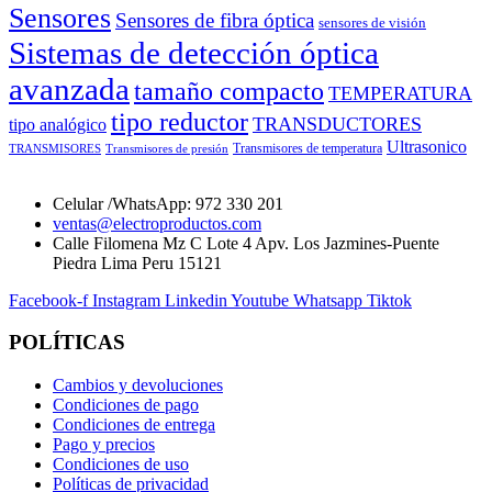
Sensores
Sensores de fibra óptica
sensores de visión
Sistemas de detección óptica
avanzada
tamaño compacto
TEMPERATURA
tipo reductor
TRANSDUCTORES
tipo analógico
Ultrasonico
Transmisores de temperatura
TRANSMISORES
Transmisores de presión
Celular /WhatsApp: 972 330 201
ventas@electroproductos.com
Calle Filomena Mz C Lote 4 Apv. Los Jazmines-Puente
Piedra Lima Peru 15121
Facebook-f
Instagram
Linkedin
Youtube
Whatsapp
Tiktok
POLÍTICAS
Cambios y devoluciones
Condiciones de pago
Condiciones de entrega
Pago y precios
Condiciones de uso
Políticas de privacidad