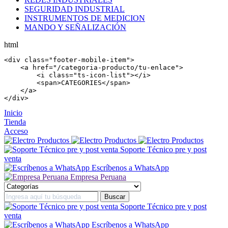
SEGURIDAD INDUSTRIAL
INSTRUMENTOS DE MEDICION
MANDO Y SEÑALIZACIÓN
html
<
div
 class=
"footer-mobile-item"
>

    <
a
 href=
"/categoria-producto/tu-enlace"
>

        <
i
 class=
"ts-icon-list"
></
i
>

        <
span
>CATEGORIES</
span
>

    </
a
>

</
div
>
Inicio
Tienda
Acceso
Soporte Técnico pre y post
venta
Escríbenos a WhatsApp
Empresa Peruana
Soporte Técnico pre y post
venta
Escríbenos a WhatsApp