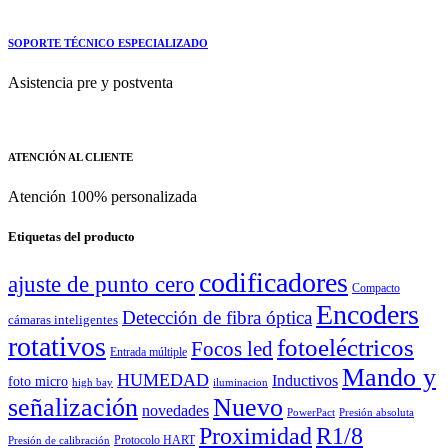
SOPORTE TÉCNICO ESPECIALIZADO
Asistencia pre y postventa
ATENCIÓN AL CLIENTE
Atención 100% personalizada
Etiquetas del producto
codificadores
ajuste de punto cero
Compacto
Encoders
Detección de fibra óptica
cámaras inteligentes
rotativos
fotoeléctricos
Focos led
Entrada múltiple
Mando y
HUMEDAD
Inductivos
foto micro
high bay
iluminacion
señalización
Nuevo
novedades
PowerPact
Presión absoluta
Proximidad
R1/8
Protocolo HART
Presión de calibración