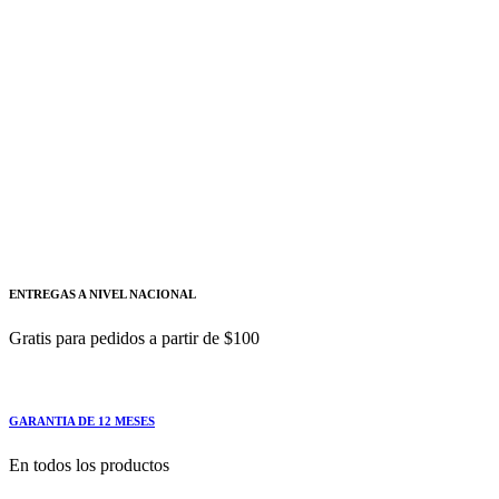
Siemens
Añadir a cotizacion
Variador de velocidad modular SINAMICS
G120 7.5HP 5.5KW PM240-2 3AC 200-
240V SIEMENS
6SL3210-1PC22-2ULO
Este módulo de potencia ofrece un control flexible
ENTREGAS A NIVEL NACIONAL
Gratis para pedidos a partir de $100
GARANTIA DE 12 MESES
En todos los productos