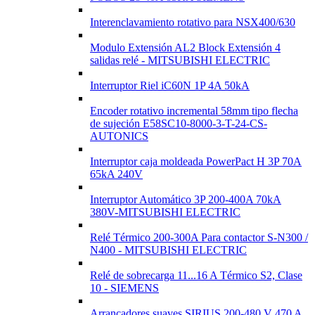
Interenclavamiento rotativo para NSX400/630
Modulo Extensión AL2 Block Extensión 4
salidas relé - MITSUBISHI ELECTRIC
Interruptor Riel iC60N 1P 4A 50kA
Encoder rotativo incremental 58mm tipo flecha
de sujeción E58SC10-8000-3-T-24-CS-
AUTONICS
Interruptor caja moldeada PowerPact H 3P 70A
65kA 240V
Interruptor Automático 3P 200-400A 70kA
380V-MITSUBISHI ELECTRIC
Relé Térmico 200-300A Para contactor S-N300 /
N400 - MITSUBISHI ELECTRIC
Relé de sobrecarga 11...16 A Térmico S2, Clase
10 - SIEMENS
Arrancadores suaves SIRIUS 200-480 V 470 A,