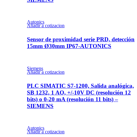
Autonics
Añadir a cotizacion
Sensor de proximidad serie PRD, detección
15mm Ø30mm IP67-AUTONICS
Siemens
Añadir a cotizacion
PLC SIMATIC S7-1200, Salida analógica,
SB 1232, 1 AO, +/-10V DC (resolución 12
bits) o 0-20 mA (resolución 11 bits) –
SIEMENS
Autonics
Añadir a cotizacion