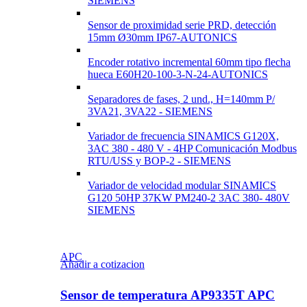
SIEMENS
Sensor de proximidad serie PRD, detección
15mm Ø30mm IP67-AUTONICS
Encoder rotativo incremental 60mm tipo flecha
hueca E60H20-100-3-N-24-AUTONICS
Separadores de fases, 2 und., H=140mm P/
3VA21, 3VA22 - SIEMENS
Variador de frecuencia SINAMICS G120X,
3AC 380 - 480 V - 4HP Comunicación Modbus
RTU/USS y BOP-2 - SIEMENS
Variador de velocidad modular SINAMICS
G120 50HP 37KW PM240-2 3AC 380- 480V
SIEMENS
APC
Añadir a cotizacion
Sensor de temperatura AP9335T APC