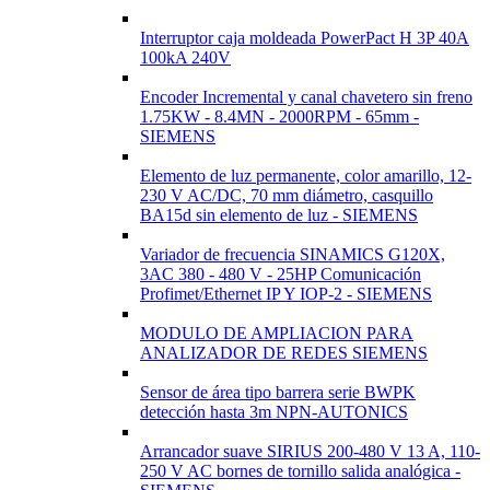
Interruptor caja moldeada PowerPact H 3P 40A
100kA 240V
Encoder Incremental y canal chavetero sin freno
1.75KW - 8.4MN - 2000RPM - 65mm -
SIEMENS
Elemento de luz permanente, color amarillo, 12-
230 V AC/DC, 70 mm diámetro, casquillo
BA15d sin elemento de luz - SIEMENS
Variador de frecuencia SINAMICS G120X,
3AC 380 - 480 V - 25HP Comunicación
Profimet/Ethernet IP Y IOP-2 - SIEMENS
MODULO DE AMPLIACION PARA
ANALIZADOR DE REDES SIEMENS
Sensor de área tipo barrera serie BWPK
detección hasta 3m NPN-AUTONICS
Arrancador suave SIRIUS 200-480 V 13 A, 110-
250 V AC bornes de tornillo salida analógica -