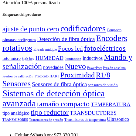
Atención 100% personalizada
Etiquetas del producto
codificadores
ajuste de punto cero
Compacto
Encoders
Detección de fibra óptica
cámaras inteligentes
rotativos
fotoeléctricos
Focos led
Entrada múltiple
Mando y
HUMEDAD
Inductivos
foto micro
high bay
iluminacion
señalización
Nuevo
novedades
PowerPact
Presión absoluta
Proximidad
R1/8
Protocolo HART
Presión de calibración
Sensores
Sensores de fibra óptica
sensores de visión
Sistemas de detección óptica
avanzada
tamaño compacto
TEMPERATURA
tipo reductor
TRANSDUCTORES
tipo analógico
Ultrasonico
Transmisores de temperatura
TRANSMISORES
Transmisores de presión
Celular /WhatsApp: 972 330 201