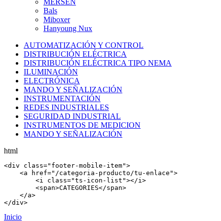
MERSEN
Bals
Miboxer
Hanyoung Nux
AUTOMATIZACIÓN Y CONTROL
DISTRIBUCIÓN ELÉCTRICA
DISTRIBUCIÓN ELÉCTRICA TIPO NEMA
ILUMINACIÓN
ELECTRÓNICA
MANDO Y SEÑALIZACIÓN
INSTRUMENTACIÓN
REDES INDUSTRIALES
SEGURIDAD INDUSTRIAL
INSTRUMENTOS DE MEDICION
MANDO Y SEÑALIZACIÓN
html
<
div
 class=
"footer-mobile-item"
>

    <
a
 href=
"/categoria-producto/tu-enlace"
>

        <
i
 class=
"ts-icon-list"
></
i
>

        <
span
>CATEGORIES</
span
>

    </
a
>

</
div
>
Inicio