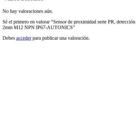
No hay valoraciones aún.
Sé el primero en valorar “Sensor de proximidad serie PR, detección
2mm M12 NPN IP67-AUTONICS”
Debes
acceder
para publicar una valoración.
Autonics
Añadir a cotizacion
Sensor de proximidad serie PS, detección
5mm marco 25mm PNP IP67-AUTONICS
PSN25-5DP
Detección del lado lateral : Tamaño del marco