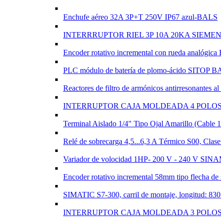
Enchufe aéreo 32A 3P+T 250V IP67 azul-BALS
INTERRRUPTOR RIEL 3P 10A 20KA SIEME
Encoder rotativo incremental con rueda analó
PLC módulo de batería de plomo-ácido SITOP BA
Reactores de filtro de armónicos antirresonant
INTERRUPTOR CAJA MOLDEADA 4 POLOS 
Terminal Aislado 1/4" Tipo Ojal Amarillo (Cab
Relé de sobrecarga 4,5...6,3 A Térmico S00, Cla
Variador de volocidad 1HP- 200 V - 240 V S
Encoder rotativo incremental 58mm tipo flecha
SIMATIC S7-300, carril de montaje, longitud: 
INTERRUPTOR CAJA MOLDEADA 3 POLOS 8