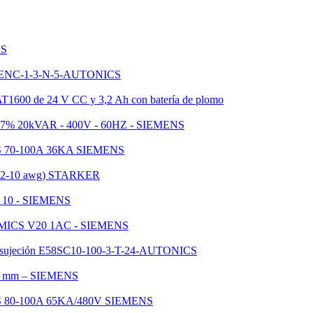
NS
gica ENC-1-3-N-5-AUTONICS
T1600 de 24 V CC y 3,2 Ah con batería de plomo
es al 7% 20kVAR - 400V - 60HZ - SIEMENS
70-100A 36KA SIEMENS
le 12-10 awg) STARKER
se 10 - SIEMENS
INAMICS V20 1AC - SIEMENS
 de sujeción E58SC10-100-3-T-24-AUTONICS
830 mm – SIEMENS
0-100A 65KA/480V SIEMENS