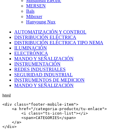
Mitsubishi Electric
MERSEN
Bals
Miboxer
Hanyoung Nux
AUTOMATIZACIÓN Y CONTROL
DISTRIBUCIÓN ELÉCTRICA
DISTRIBUCIÓN ELÉCTRICA TIPO NEMA
ILUMINACIÓN
ELECTRÓNICA
MANDO Y SEÑALIZACIÓN
INSTRUMENTACIÓN
REDES INDUSTRIALES
SEGURIDAD INDUSTRIAL
INSTRUMENTOS DE MEDICION
MANDO Y SEÑALIZACIÓN
html
<
div
 class=
"footer-mobile-item"
>

    <
a
 href=
"/categoria-producto/tu-enlace"
>

        <
i
 class=
"ts-icon-list"
></
i
>

        <
span
>CATEGORIES</
span
>

    </
a
>

</
div
>