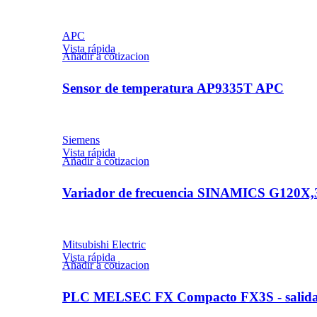
APC
Vista rápida
Añadir a cotizacion
Sensor de temperatura AP9335T APC
Siemens
Vista rápida
Añadir a cotizacion
Variador de frecuencia SINAMICS G120
Mitsubishi Electric
Vista rápida
Añadir a cotizacion
PLC MELSEC FX Compacto FX3S - salida 