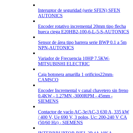
Interuptor de seguridad (serie SFEN) SFEN
AUTONICS
Encoder rotativo incremental 20mm tipo flecha
hueca ciega E20HB2-100-6-L-5-S-AUTONICS
Sensor de área tipo barrera serie BWP 0.1 a 5m
NPN-AUTONICS
Variador de Frecuencia 10HP 7.5KW-
MITSUBISHI ELECTRIC
Caja botonera amarilla 1 orificios22mm-
CAMSCO
Encoder Incremental y canal chavetero sin freno
0.4KW - 1.27MN -3000RPM - 45mm -
SIEMENS
Contactor de vacío AC-3e/AC-3 630 A, 335 kW
/ 400 V, Ue 690 V, 3 polos, Uc: 200-240 V CA
(50/60 Hz) - SIEMENS