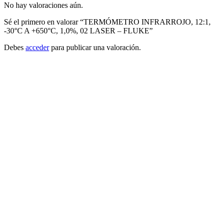
No hay valoraciones aún.
Sé el primero en valorar “TERMÓMETRO INFRARROJO, 12:1,
-30°C A +650°C, 1,0%, 02 LASER – FLUKE”
Debes
acceder
para publicar una valoración.
FLUKE
Añadir a cotizacion
INDICADOR ROTACIÓN FASE 40 A
700VAC - FLUKE
FLUKE-9040
Características principales Indicación en sistemas
trifásicos Indicación de