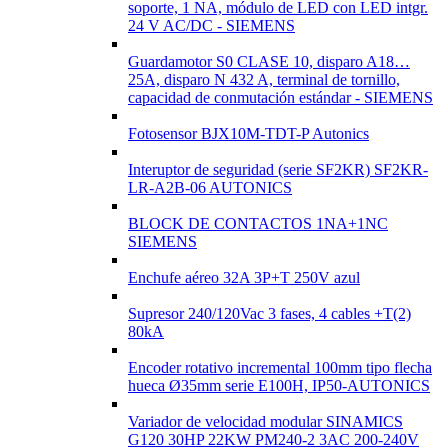
soporte, 1 NA, módulo de LED con LED intgr.
24 V AC/DC - SIEMENS
Guardamotor S0 CLASE 10, disparo A18…
25A, disparo N 432 A, terminal de tornillo,
capacidad de conmutación estándar - SIEMENS
Fotosensor BJX10M-TDT-P Autonics
Interuptor de seguridad (serie SF2KR) SF2KR-
LR-A2B-06 AUTONICS
BLOCK DE CONTACTOS 1NA+1NC
SIEMENS
Enchufe aéreo 32A 3P+T 250V azul
Supresor 240/120Vac 3 fases, 4 cables +T(2)
80kA
Encoder rotativo incremental 100mm tipo flecha
hueca Ø35mm serie E100H, IP50-AUTONICS
Variador de velocidad modular SINAMICS
G120 30HP 22KW PM240-2 3AC 200-240V