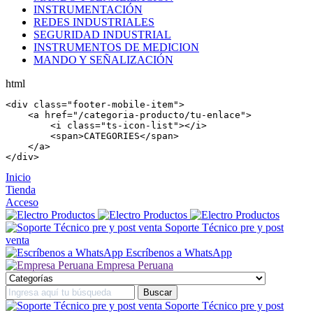
INSTRUMENTACIÓN
REDES INDUSTRIALES
SEGURIDAD INDUSTRIAL
INSTRUMENTOS DE MEDICION
MANDO Y SEÑALIZACIÓN
html
<
div
 class=
"footer-mobile-item"
>

    <
a
 href=
"/categoria-producto/tu-enlace"
>

        <
i
 class=
"ts-icon-list"
></
i
>

        <
span
>CATEGORIES</
span
>

    </
a
>

</
div
>
Inicio
Tienda
Acceso
Soporte Técnico pre y post
venta
Escríbenos a WhatsApp
Empresa Peruana
Soporte Técnico pre y post