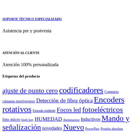
SOPORTE TÉCNICO ESPECIALIZADO
Asistencia pre y postventa
ATENCIÓN AL CLIENTE
Atención 100% personalizada
Etiquetas del producto
codificadores
ajuste de punto cero
Compacto
Encoders
Detección de fibra óptica
cámaras inteligentes
rotativos
fotoeléctricos
Focos led
Entrada múltiple
Mando y
HUMEDAD
Inductivos
foto micro
high bay
iluminacion
señalización
Nuevo
novedades
PowerPact
Presión absoluta