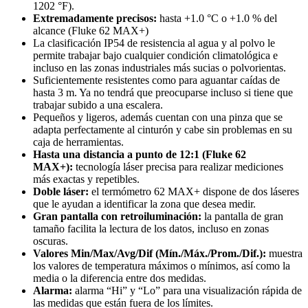
1202 °F).
Extremadamente precisos:
hasta +1.0 °C o +1.0 % del
alcance (Fluke 62 MAX+)
La clasificación IP54 de resistencia al agua y al polvo le
permite trabajar bajo cualquier condición climatológica e
incluso en las zonas industriales más sucias o polvorientas.
Suficientemente resistentes como para aguantar caídas de
hasta 3 m. Ya no tendrá que preocuparse incluso si tiene que
trabajar subido a una escalera.
Pequeños y ligeros, además cuentan con una pinza que se
adapta perfectamente al cinturón y cabe sin problemas en su
caja de herramientas.
Hasta una distancia a punto de 12:1 (Fluke 62
MAX+):
tecnología láser precisa para realizar mediciones
más exactas y repetibles.
Doble láser:
el termómetro 62 MAX+ dispone de dos láseres
que le ayudan a identificar la zona que desea medir.
Gran pantalla con retroiluminación:
la pantalla de gran
tamaño facilita la lectura de los datos, incluso en zonas
oscuras.
Valores Min/Max/Avg/Dif (Mín./Máx./Prom./Dif.):
muestra
los valores de temperatura máximos o mínimos, así como la
media o la diferencia entre dos medidas.
Alarma:
alarma “Hi” y “Lo” para una visualización rápida de
las medidas que están fuera de los límites.