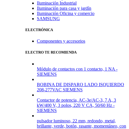
Iluminación Industrial
Iluminación para casa y jardín
Iluminación Oficina y comercio
SAMSUNG
ELECTRÓNICA
Componentes y accesorios
ELECTRO TE RECOMIENDA
Módulo de contactos con 1 contacto, 1 NA -
SIEMENS
BOBINA DE DISPARO LADO ISQUIERDO
208-277VAC SIEMENS
Contactor de potencia, AC-3e/AC-3, 7 A, 3
kW/400 V, 3 polos, 220 V CA, 50/60 Hz -
SIEMENS
pulsador luminoso, 22 mm, redondo, metal,
brillante, verde, botón, rasante, momentáneo, con