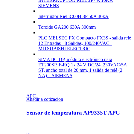
INTERRRUPTOR RIEL 2P 4A 10KA
SIEMENS
Interruptor Riel iC60H 3P 50A 30kA
Toroide GA200 630A 300mm
PLC MELSEC FX Compacto FX3S - salida relé
12 Entradas - 8 Salidas, 100/240VAC -
MITSUBISHI ELECTRIC
SIMATIC DP, módulo electrónico para
ET200SP, F-RQ 1x 24 V DC/24..230VAC/5A
ST, ancho total de 20 mm, 1 salida de relé (2
NA) – SIEMENS
APC
Añadir a cotizacion
Sensor de temperatura AP9335T APC