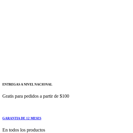
FLUKE
Añadir a cotizacion
PINZA AMPERIMETRICA, 600A AC/DC,
1000 V AC/DC, 6K, 1000 ΜF, CAT IV-
600V, TRUE RMS, S/SONDA - FLUKE
FLUKE-374 FC
Conecte la pinza amperimétrica a su teléfono inteligente
ENTREGAS A NIVEL NACIONAL
Gratis para pedidos a partir de $100
GARANTIA DE 12 MESES
En todos los productos