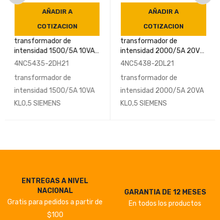
AÑADIR A
AÑADIR A
COTIZACION
COTIZACION
transformador de
transformador de
intensidad 1500/5A 10VA
intensidad 2000/5A 20VA
KL0,5 SIEMENS
KL0,5 SIEMENS
4NC5435-2DH21
4NC5438-2DL21
transformador de
transformador de
intensidad 1500/5A 10VA
intensidad 2000/5A 20VA
KL0,5 SIEMENS
KL0,5 SIEMENS
ENTREGAS A NIVEL
NACIONAL
GARANTIA DE 12 MESES
Gratis para pedidos a partir de
En todos los productos
$100