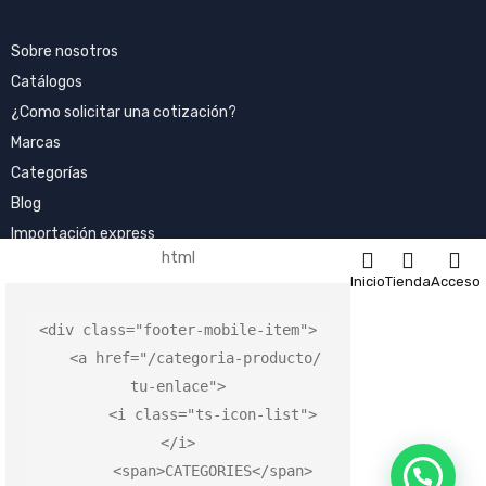
INFORMACIONES
Sobre nosotros
Catálogos
¿Como solicitar una cotización?
Marcas
Categorías
Blog
Importación express
html
SIGAMOS EN CONTACTO
Inicio
Tienda
Acceso
<
div
 class=
"footer-mobile-item"
>

    <
a
 href=
"/categoria-producto/
tu-enlace"
>

©
Electro Productos
-Todos los derechos reservados│Una
        <
i
 class=
"ts-icon-list"
>
empresa de GRUPO ELECTRO
</
i
>

        <
span
>CATEGORIES</
span
>
