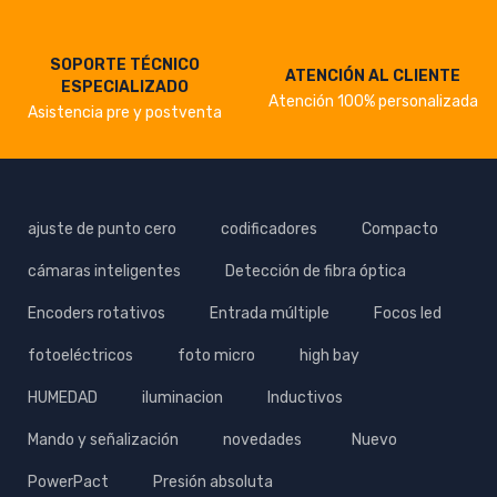
SOPORTE TÉCNICO
ATENCIÓN AL CLIENTE
ESPECIALIZADO
Atención 100% personalizada
Asistencia pre y postventa
ajuste de punto cero
codificadores
Compacto
cámaras inteligentes
Detección de fibra óptica
Encoders rotativos
Entrada múltiple
Focos led
fotoeléctricos
foto micro
high bay
HUMEDAD
iluminacion
Inductivos
Mando y señalización
novedades
Nuevo
PowerPact
Presión absoluta