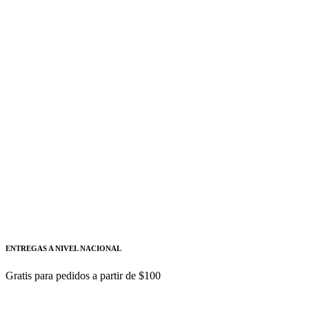
Fusible de vidrio americano 1A 250V
5X20MM GENERICO
100017
Fusible tipo europeo simple, ideal para mantener seguros
MERSEN
Añadir a cotizacion
Fusible cartucho europeo loza 2.5A 250V-
MERSEN
FUSE2.5-LM
Estos fusibles son compactos y fáciles de integrar
ENTREGAS A NIVEL NACIONAL
Gratis para pedidos a partir de $100