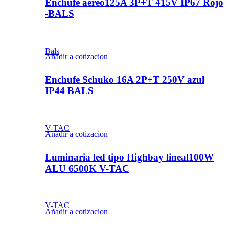
Enchufe aéreo125A 3P+T 415V IP67 Rojo
-BALS
Bals
Añadir a cotizacion
Enchufe Schuko 16A 2P+T 250V azul
IP44 BALS
V-TAC
Añadir a cotizacion
Luminaria led tipo Highbay lineal100W
ALU 6500K V-TAC
V-TAC
Añadir a cotizacion