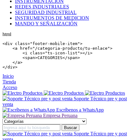
INSTRUMENTACIÓN
REDES INDUSTRIALES
SEGURIDAD INDUSTRIAL
INSTRUMENTOS DE MEDICION
MANDO Y SEÑALIZACIÓN
html
<
div
 class=
"footer-mobile-item"
>

    <
a
 href=
"/categoria-producto/tu-enlace"
>

        <
i
 class=
"ts-icon-list"
></
i
>

        <
span
>CATEGORIES</
span
>

    </
a
>

</
div
>
Inicio
Tienda
Acceso
Soporte Técnico pre y post
venta
Escríbenos a WhatsApp
Empresa Peruana
Soporte Técnico pre y post
venta