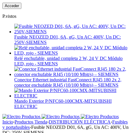
P.vistos
Fusible NEOZED D01, 6A, gG, Un AC: 400V, Un DC:
250V-SIEMENS
Relé enchufable, unidad completa 2 W, 24 V DC Módulo
LED, rojo - SIEMENS
Conector Ethernet industrial FastConnect RJ45 180 2x 2,
conector enchufable RJ45 (10/100 Mbit/s) – SIEMENS
Mando Exterior P/NFC60-100CMX-MITSUBISHI
ELECTRIC
Inicio
›
Productos Tienda
›
DISTRIBUCIÓN ELÉCTRICA
›
Fusibles
y portafusibles
›
Fusible NEOZED D01, 6A, gG, Un AC: 400V, Un
DC: 250V-SIEMENS