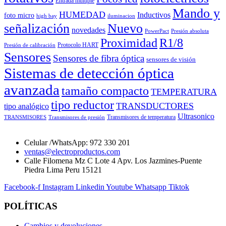
Entrada múltiple
Mando y
HUMEDAD
Inductivos
foto micro
high bay
iluminacion
señalización
Nuevo
novedades
PowerPact
Presión absoluta
Proximidad
R1/8
Protocolo HART
Presión de calibración
Sensores
Sensores de fibra óptica
sensores de visión
Sistemas de detección óptica
avanzada
tamaño compacto
TEMPERATURA
tipo reductor
TRANSDUCTORES
tipo analógico
Ultrasonico
Transmisores de temperatura
TRANSMISORES
Transmisores de presión
Celular /WhatsApp: 972 330 201
ventas@electroproductos.com
Calle Filomena Mz C Lote 4 Apv. Los Jazmines-Puente
Piedra Lima Peru 15121
Facebook-f
Instagram
Linkedin
Youtube
Whatsapp
Tiktok
POLÍTICAS
Cambios y devoluciones