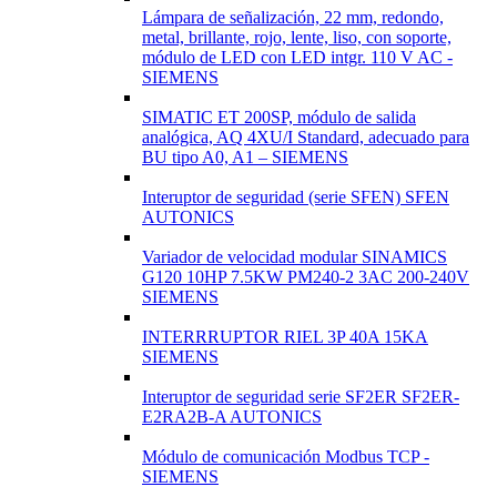
Lámpara de señalización, 22 mm, redondo,
metal, brillante, rojo, lente, liso, con soporte,
módulo de LED con LED intgr. 110 V AC -
SIEMENS
SIMATIC ET 200SP, módulo de salida
analógica, AQ 4XU/I Standard, adecuado para
BU tipo A0, A1 – SIEMENS
Interuptor de seguridad (serie SFEN) SFEN
AUTONICS
Variador de velocidad modular SINAMICS
G120 10HP 7.5KW PM240-2 3AC 200-240V
SIEMENS
INTERRRUPTOR RIEL 3P 40A 15KA
SIEMENS
Interuptor de seguridad serie SF2ER SF2ER-
E2RA2B-A AUTONICS
Módulo de comunicación Modbus TCP -
SIEMENS