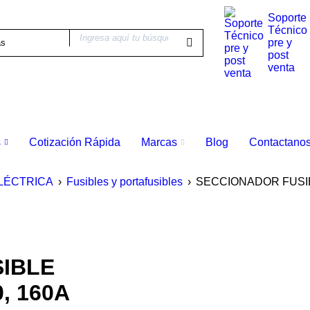
Soporte
Técnico
pre y
post
venta
s
Cotización Rápida
Marcas
Blog
Contactano
LÉCTRICA
›
Fusibles y portafusibles
›
SECCIONADOR FUSIB
IBLE
, 160A