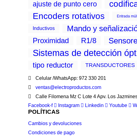
codific
ajuste de punto cero
Encoders rotativos
Entrada múl
Mando y señalizaci
Inductivos
Sensor
Proximidad
R1/8
Sistemas de detección óp
tipo reductor
TRANSDUCTORES
Celular /WhatsApp: 972 330 201
ventas@electroproductos.com
Calle Filomena Mz C Lote 4 Apv. Los Jazmine
Facebook-f
Instagram
Linkedin
Youtube
W
POLÍTICAS
Cambios y devoluciones
Condiciones de pago