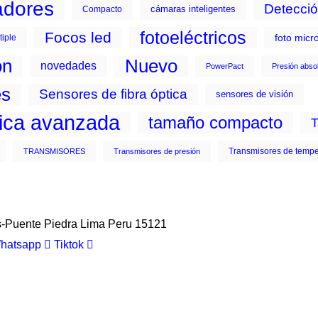
adores
Detecció
cámaras inteligentes
Compacto
fotoeléctricos
Focos led
foto micr
tiple
ón
Nuevo
novedades
PowerPact
Presión abso
es
Sensores de fibra óptica
sensores de visión
tica avanzada
tamaño compacto
Transmisores de tempe
TRANSMISORES
Transmisores de presión
s-Puente Piedra Lima Peru 15121
hatsapp
Tiktok