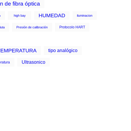
n de fibra óptica
HUMEDAD
o
high bay
iluminacion
Protocolo HART
luta
Presión de calibración
TEMPERATURA
tipo analógico
Ultrasonico
ratura