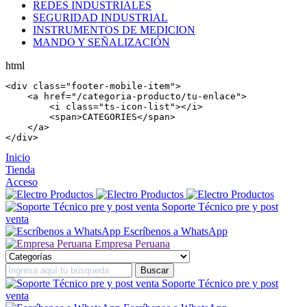
REDES INDUSTRIALES
SEGURIDAD INDUSTRIAL
INSTRUMENTOS DE MEDICION
MANDO Y SEÑALIZACIÓN
html
<
div
 class=
"footer-mobile-item"
>

    <
a
 href=
"/categoria-producto/tu-enlace"
>

        <
i
 class=
"ts-icon-list"
></
i
>

        <
span
>CATEGORIES</
span
>

    </
a
>

</
div
>
Inicio
Tienda
Acceso
Soporte Técnico pre y post
venta
Escríbenos a WhatsApp
Empresa Peruana
Soporte Técnico pre y post
venta