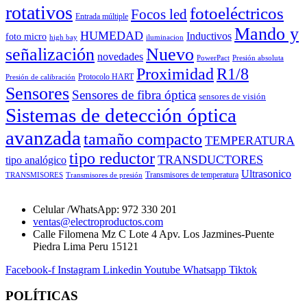
rotativos
fotoeléctricos
Focos led
Entrada múltiple
Mando y
HUMEDAD
Inductivos
foto micro
high bay
iluminacion
señalización
Nuevo
novedades
PowerPact
Presión absoluta
Proximidad
R1/8
Protocolo HART
Presión de calibración
Sensores
Sensores de fibra óptica
sensores de visión
Sistemas de detección óptica
avanzada
tamaño compacto
TEMPERATURA
tipo reductor
TRANSDUCTORES
tipo analógico
Ultrasonico
Transmisores de temperatura
TRANSMISORES
Transmisores de presión
Celular /WhatsApp: 972 330 201
ventas@electroproductos.com
Calle Filomena Mz C Lote 4 Apv. Los Jazmines-Puente
Piedra Lima Peru 15121
Facebook-f
Instagram
Linkedin
Youtube
Whatsapp
Tiktok
POLÍTICAS