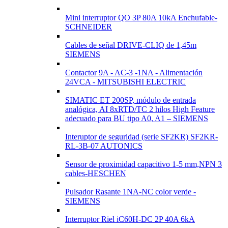
Mini interruptor QO 3P 80A 10kA Enchufable-
SCHNEIDER
Cables de señal DRIVE-CLIQ de 1,45m
SIEMENS
Contactor 9A - AC-3 -1NA - Alimentación
24VCA - MITSUBISHI ELECTRIC
SIMATIC ET 200SP, módulo de entrada
analógica, AI 8xRTD/TC 2 hilos High Feature
adecuado para BU tipo A0, A1 – SIEMENS
Interuptor de seguridad (serie SF2KR) SF2KR-
RL-3B-07 AUTONICS
Sensor de proximidad capacitivo 1-5 mm,NPN 3
cables-HESCHEN
Pulsador Rasante 1NA-NC color verde -
SIEMENS
Interruptor Riel iC60H-DC 2P 40A 6kA