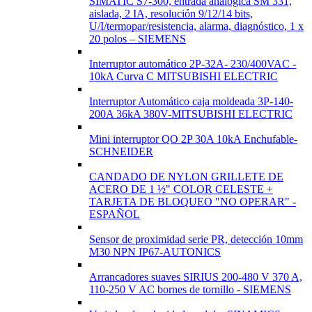
SIMATIC S7-300, entrada analógica SM 331,
aislada, 2 IA, resolución 9/12/14 bits,
U/I/termopar/resistencia, alarma, diagnóstico, 1 x
20 polos – SIEMENS
Interruptor automático 2P-32A- 230/400VAC -
10kA Curva C MITSUBISHI ELECTRIC
Interruptor Automático caja moldeada 3P-140-
200A 36kA 380V-MITSUBISHI ELECTRIC
Mini interruptor QO 2P 30A 10kA Enchufable-
SCHNEIDER
CANDADO DE NYLON GRILLETE DE
ACERO DE 1 ½" COLOR CELESTE +
TARJETA DE BLOQUEO "NO OPERAR" -
ESPAÑOL
Sensor de proximidad serie PR, detección 10mm
M30 NPN IP67-AUTONICS
Arrancadores suaves SIRIUS 200-480 V 370 A,
110-250 V AC bornes de tornillo - SIEMENS