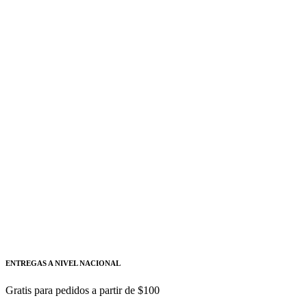
POLOS 200-250A 65KA/480V SIEMENS
3VA5225-6EF31-0AA0
INTERRUPTOR CAJA MOLDEADA 3 POLOS 200-
250A 65KA/480V SIEMENS
Siemens
Añadir a cotizacion
INTERRUPTOR CAJA MOLDEADA 3
POLOS 140-175A 65KA/480V SIEMENS
3VA5217-6EF31-0AA0
INTERRUPTOR CAJA MOLDEADA 3 POLOS 140-
175A 65KA/480V SIEMENS
ENTREGAS A NIVEL NACIONAL
Gratis para pedidos a partir de $100