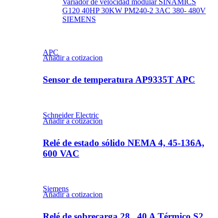
Variador de velocidad modular SINAMICS
G120 40HP 30KW PM240-2 3AC 380- 480V
SIEMENS
APC
Añadir a cotizacion
Sensor de temperatura AP9335T APC
Schneider Electric
Añadir a cotizacion
Relé de estado sólido NEMA 4, 45-136A,
600 VAC
Siemens
Añadir a cotizacion
Relé de sobrecarga 28...40 A Térmico S2,