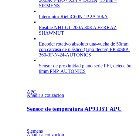
200SP, F-DQ 4X24 V DC/2A, 15 mm –
SIEMENS
Interruptor Riel iC60N 1P 2A 50kA
Fusible NH1 GL 200A 80KA FERRAZ
SHAWMUT
Encoder rotativo absoluto una-vuelta de 50mm,
con carcasa de plástico (Tipo flecha) EP50S8P-
360-3F-N-24-AUTONICS
Sensor de proximidad plano serie PFI, detección
8mm PNP-AUTONICS
APC
Añadir a cotizacion
Sensor de temperatura AP9335T APC
Siemens
Añadir a cotizacion