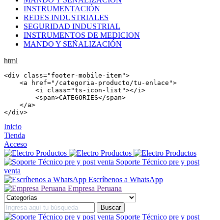
INSTRUMENTACIÓN
REDES INDUSTRIALES
SEGURIDAD INDUSTRIAL
INSTRUMENTOS DE MEDICION
MANDO Y SEÑALIZACIÓN
html
<
div
 class=
"footer-mobile-item"
>

    <
a
 href=
"/categoria-producto/tu-enlace"
>

        <
i
 class=
"ts-icon-list"
></
i
>

        <
span
>CATEGORIES</
span
>

    </
a
>

</
div
>
Inicio
Tienda
Acceso
Soporte Técnico pre y post
venta
Escríbenos a WhatsApp
Empresa Peruana
Soporte Técnico pre y post