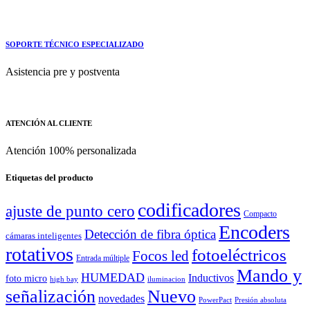
SOPORTE TÉCNICO ESPECIALIZADO
Asistencia pre y postventa
ATENCIÓN AL CLIENTE
Atención 100% personalizada
Etiquetas del producto
codificadores
ajuste de punto cero
Compacto
Encoders
Detección de fibra óptica
cámaras inteligentes
rotativos
fotoeléctricos
Focos led
Entrada múltiple
Mando y
HUMEDAD
Inductivos
foto micro
high bay
iluminacion
señalización
Nuevo
novedades
PowerPact
Presión absoluta