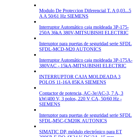
Modulo De Proteccion Diferencial T. A 0,03...5
A A 50/61 Hz SIEMENS
Interruptor Automático caja moldeada 3P-175-
250A 36kA 380V-MITSUBISHI ELECTRIC
Interuptor para puertas de seguridad serie SFDL
SFDL-MCD-M20 AUTONICS
Interruptor Automático caja moldeada 3P-175A-
380VAC - 15kA-MITSUBISHI ELECTRIC
INTERRUPTOR CAJA MOLDEADA 3
POLOS 11-16A 85KA SIEMENS
Contactor de potencia, AC-3e/AC-3, 7 A, 3
kW/400 V, 3 polos, 220 V CA, 50/60 Hz -
SIEMENS
Interuptor para puertas de seguridad serie SFDL
SFDL-M5C-CM20K AUTONICS
SIMATIC DP, módulo electrónico para ET