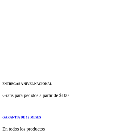
Mini interruptor QO 3P 15A 10kA Enchufable clase
Schneider Electric
Añadir a cotizacion
Mini interruptor QO 2P 25A 10kA
Enchufable-SCHNEIDER
QO225GFI
Mini interruptor QO 2P 25A 10kA Enchufable clase
ENTREGAS A NIVEL NACIONAL
Gratis para pedidos a partir de $100
GARANTIA DE 12 MESES
En todos los productos