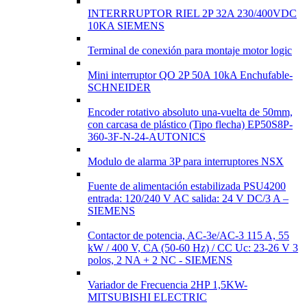
INTERRRUPTOR RIEL 2P 32A 230/400VDC
10KA SIEMENS
Terminal de conexión para montaje motor logic
Mini interruptor QO 2P 50A 10kA Enchufable-
SCHNEIDER
Encoder rotativo absoluto una-vuelta de 50mm,
con carcasa de plástico (Tipo flecha) EP50S8P-
360-3F-N-24-AUTONICS
Modulo de alarma 3P para interruptores NSX
Fuente de alimentación estabilizada PSU4200
entrada: 120/240 V AC salida: 24 V DC/3 A –
SIEMENS
Contactor de potencia, AC-3e/AC-3 115 A, 55
kW / 400 V, CA (50-60 Hz) / CC Uc: 23-26 V 3
polos, 2 NA + 2 NC - SIEMENS
Variador de Frecuencia 2HP 1,5KW-
MITSUBISHI ELECTRIC