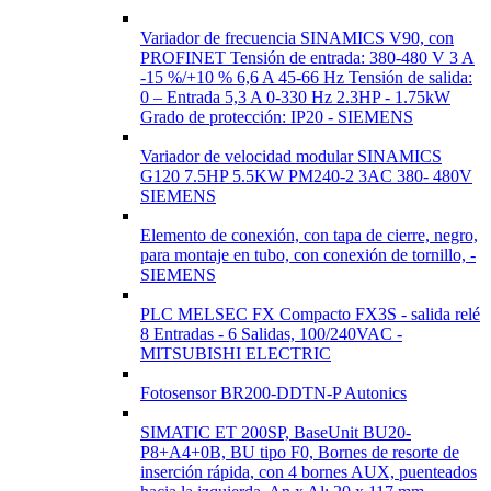
Variador de frecuencia SINAMICS V90, con
PROFINET Tensión de entrada: 380-480 V 3 A
-15 %/+10 % 6,6 A 45-66 Hz Tensión de salida:
0 – Entrada 5,3 A 0-330 Hz 2.3HP - 1.75kW
Grado de protección: IP20 - SIEMENS
Variador de velocidad modular SINAMICS
G120 7.5HP 5.5KW PM240-2 3AC 380- 480V
SIEMENS
Elemento de conexión, con tapa de cierre, negro,
para montaje en tubo, con conexión de tornillo, -
SIEMENS
PLC MELSEC FX Compacto FX3S - salida relé
8 Entradas - 6 Salidas, 100/240VAC -
MITSUBISHI ELECTRIC
Fotosensor BR200-DDTN-P Autonics
SIMATIC ET 200SP, BaseUnit BU20-
P8+A4+0B, BU tipo F0, Bornes de resorte de
inserción rápida, con 4 bornes AUX, puenteados