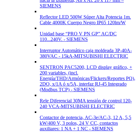
hacia la izquierda, An x Al: 20 x 117 mm –
SIEMENS
Reflector LED 500W Súper Alta Potencia 1m.
Cable 4000K Cuerpo Negro IP65 120lm/W
Unidad base “PRO V PN GP” AC/DC
110...240V. - SIEMENS
Interruptor Automático caja moldeada 3P-40A-
380VAC - 15kA-MITSUBISHI ELECTRIC
SENTRON PAC5200, LCD display gráfico, +
200 variables, (incl.
Energía/THD/Armónicas/Flickers/Reportes PQ),
2DO, x/1A ó x/5A, interfaz RJ-45 Integrado
(Modbus TCP) - SIEMENS
Rele Diferencial 30MA tensión de control 120-
240 VCA-MITSUBISHI ELECTRIC
Contactor de potencia, AC-3e/AC-3, 12 A, 5,5
kW/400 V, 3 polos, 24 V CC, contactos
auxiliares: 1 NA + 1 NC - SIEMENS