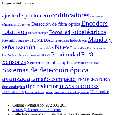
Etiquetas del producto
codificadores
ajuste de punto cero
Compacto
Encoders
Detección de fibra óptica
cámaras inteligentes
rotativos
fotoeléctricos
Focos led
Entrada múltiple
Mando y
HUMEDAD
Inductivos
foto micro
high bay
iluminacion
señalización
Nuevo
novedades
PowerPact
Presión absoluta
Proximidad
R1/8
Protocolo HART
Presión de calibración
Sensores
Sensores de fibra óptica
sensores de visión
Sistemas de detección óptica
avanzada
tamaño compacto
TEMPERATURA
tipo reductor
TRANSDUCTORES
tipo analógico
Ultrasonico
Transmisores de temperatura
TRANSMISORES
Transmisores de presión
Celular /WhatsApp: 972 330 201
ventas@electroproductos.com
Calle Filomena Mz C Lote 4 Apv. Los Jazmines-Puente