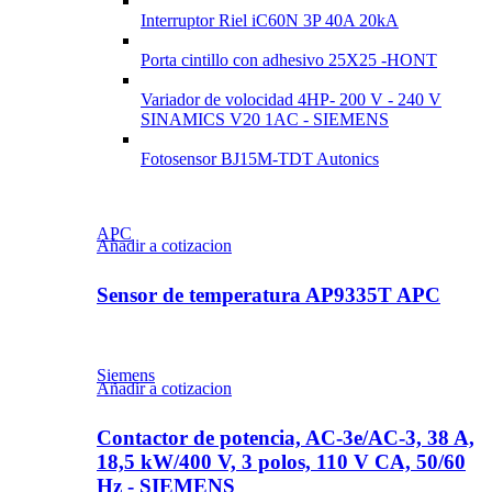
Interruptor Riel iC60N 3P 40A 20kA
Porta cintillo con adhesivo 25X25 -HONT
Variador de volocidad 4HP- 200 V - 240 V
SINAMICS V20 1AC - SIEMENS
Fotosensor BJ15M-TDT Autonics
APC
Añadir a cotizacion
Sensor de temperatura AP9335T APC
Siemens
Añadir a cotizacion
Contactor de potencia, AC-3e/AC-3, 38 A,
18,5 kW/400 V, 3 polos, 110 V CA, 50/60
Hz - SIEMENS