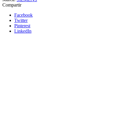
Compartir
Facebook
Twitter
Pinterest
LinkedIn
Siemens
Añadir a cotizacion
Bobina de apertura/cierre 220-240V AC/DC
SIEMENS
3VW9011-0AD07
Bobina de apertura/cierre 220-240V AC/DC SIEMENS
Siemens