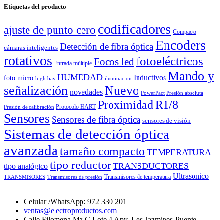
Etiquetas del producto
codificadores
ajuste de punto cero
Compacto
Encoders
Detección de fibra óptica
cámaras inteligentes
rotativos
fotoeléctricos
Focos led
Entrada múltiple
Mando y
HUMEDAD
Inductivos
foto micro
high bay
iluminacion
señalización
Nuevo
novedades
PowerPact
Presión absoluta
Proximidad
R1/8
Protocolo HART
Presión de calibración
Sensores
Sensores de fibra óptica
sensores de visión
Sistemas de detección óptica
avanzada
tamaño compacto
TEMPERATURA
tipo reductor
TRANSDUCTORES
tipo analógico
Ultrasonico
Transmisores de temperatura
TRANSMISORES
Transmisores de presión
Celular /WhatsApp: 972 330 201
ventas@electroproductos.com
Calle Filomena Mz C Lote 4 Apv. Los Jazmines-Puente