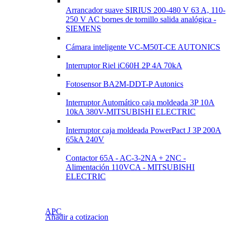
Arrancador suave SIRIUS 200-480 V 63 A, 110-
250 V AC bornes de tornillo salida analógica -
SIEMENS
Cámara inteligente VC-M50T-CE AUTONICS
Interruptor Riel iC60H 2P 4A 70kA
Fotosensor BA2M-DDT-P Autonics
Interruptor Automático caja moldeada 3P 10A
10kA 380V-MITSUBISHI ELECTRIC
Interruptor caja moldeada PowerPact J 3P 200A
65kA 240V
Contactor 65A - AC-3-2NA + 2NC -
Alimentación 110VCA - MITSUBISHI
ELECTRIC
APC
Añadir a cotizacion